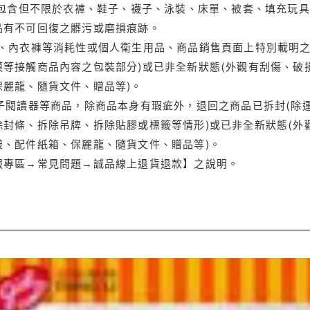
(包含但不限於衣褲、鞋子、襪子、泳裝、床單、被套、填充玩具
品有不可回復之髒污或磨損痕跡。
品、內衣褲等消耗性或個人衛生用品、商品銷售頁面上特別載明之
等接觸商品內容之包裝部分)或已非全新狀態(外觀有刮傷、破
保麗龍、隨貨文件、贈品等)。
電子閱讀器等商品，除商品本身有瑕疵外，退回之商品已拆封(除
封條、拆除吊牌、拆除貼膠或標籤等情形)或已非全新狀態(外
袋、配件紙箱、保麗龍、隨貨文件、贈品等)。
服專區→常見問題→誠品線上退貨退款】之說明。