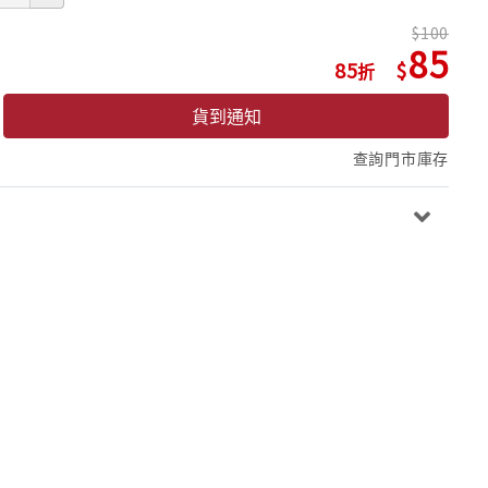
100
85
85
貨到通知
查詢門市庫存