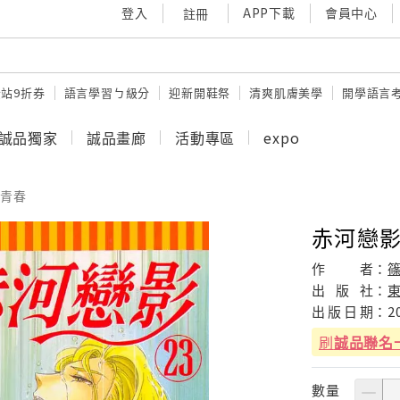
登入
APP下載
會員中心
註冊
站9折券
語言學習ㄅ級分
迎新開鞋祭
清爽肌膚美學
開學語言
誠品獨家
誠品畫廊
活動專區
expo
青春
赤河戀影 
作
者：
出
版
社：
出
版
日
期：
2
刷
誠品聯名
數量