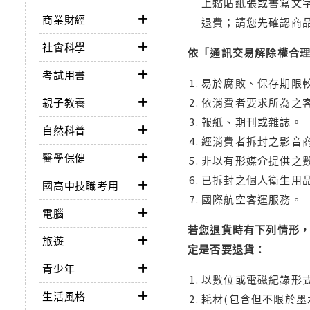
上黏貼紙張或書寫文
商業財經
退費；請您先確認商
社會科學
依「通訊交易解除權合
考試用書
易於腐敗、保存期限較
親子教養
依消費者要求所為之客
報紙、期刊或雜誌。
自然科普
經消費者拆封之影音
醫學保健
非以有形媒介提供之數
已拆封之個人衛生用品
國高中技職考用
國際航空客運服務。
電腦
若您退貨時有下列情形，
旅遊
定是否要退貨：
青少年
以數位或電磁紀錄形式
生活風格
耗材(包含但不限於墨