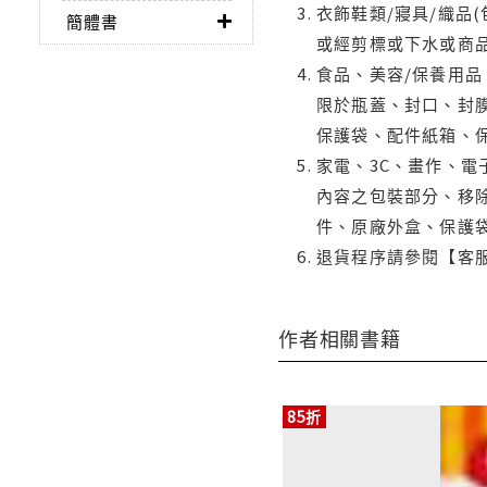
衣飾鞋類/寢具/織品
簡體書
或經剪標或下水或商
食品、美容/保養用
限於瓶蓋、封口、封膜
保護袋、配件紙箱、
家電、3C、畫作、
內容之包裝部分、移除
件、原廠外盒、保護
退貨程序請參閱【客
作者相關書籍
85折