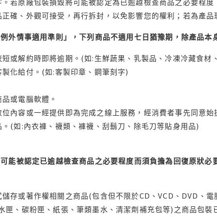
字。若原廠包裝損毀將可能被認定為已逾越檢查商品之必要程度，
品正確、外觀可接受，再行拆封，以免影響您的權利；若為產品
理例外情事適用準則」，下列商品不適用七日猶豫期，除產品本
短或解約時即將逾期。(如:生鮮蔬果、乳製品、冷凍冷藏食材、
製化給付。(如:客製印章、鋼筆刻字)
商品或電腦軟體。
位內容或一經提供即為完成之線上服務，經消費者事先同意始提
。(如:內衣褲、襪類、褲襪、刮鬍刀、除毛刀等貼身用品)
可能被認定已逾越檢查商品之必要程度而須負擔為回復原狀必要
儲存或著作權相關之商品(包含但不限於CD、VCD、DVD、電
水匣、碳粉匣、紙張、筆類墨水、清潔劑補充包等)之商品包裝已