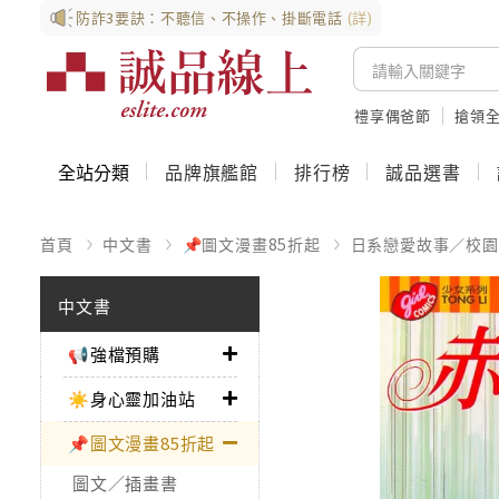
防詐3要訣：不聽信、不操作、掛斷電話
(詳)
禮享偶爸節
搶領全
全站分類
品牌旗艦館
排行榜
誠品選書
首頁
中文書
📌圖文漫畫85折起
日系戀愛故事／校園
中文書
📢強檔預購
☀️身心靈加油站
📌圖文漫畫85折起
圖文／插畫書