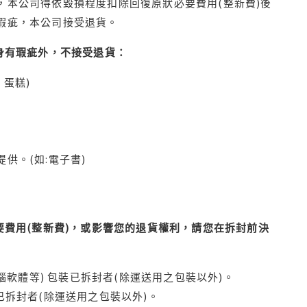
本公司得依毀損程度扣除回復原狀必要費用(整新費)後
瑕疵，本公司接受退貨。
身有瑕疵外，不接受退貨：
蛋糕)
供。(如:電子書)
費用(整新費)，或影響您的退貨權利，請您在拆封前決
腦軟體等) 包裝已拆封者(除運送用之包裝以外)。
拆封者(除運送用之包裝以外)。