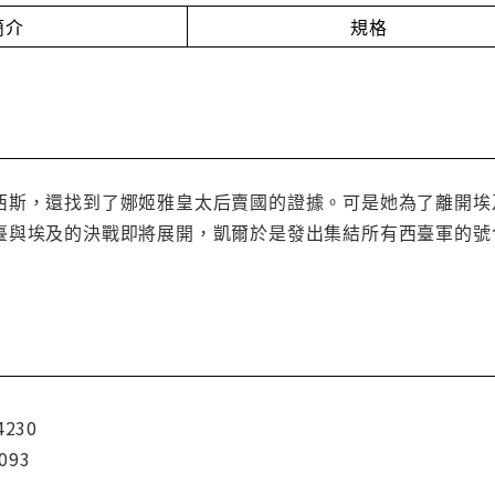
簡介
規格
西斯，還找到了娜姬雅皇太后賣國的證據。可是她為了離開埃
臺與埃及的決戰即將展開，凱爾於是發出集結所有西臺軍的號
4230
093