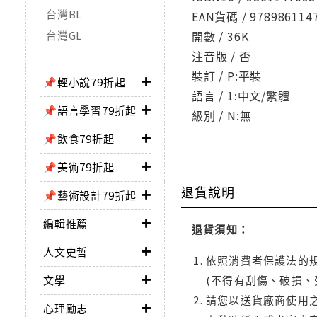
台灣BL
EAN貨碼 / 978986114
台灣GL
開數 / 36K
注音版 / 否
裝訂 / P:平裝
📌輕小說79折起
語言 / 1:中文/繁體
📌語言學習79折起
級別 / N:無
📌飲食79折起
📌美術79折起
退貨說明
📌藝術設計79折起
編輯推薦
退貨須知：
人文史哲
依照消費者保護法的規
文學
(不得有刮傷、破損、
請您以送貨廠商使用
心理勵志