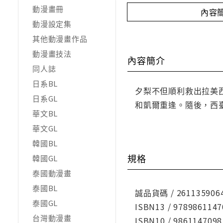
動漫畫冊
內容
動漫設定集
其他動漫畫作品
動漫畫技法
內容簡介
同人誌
日系BL
夕梨不但順利救出拉美
日系GL
和凱爾重逢。隨後，西
華文BL
華文GL
韓國BL
規格
韓國GL
泰國動漫畫
泰國BL
誠品貨碼 / 261135906
泰國GL
ISBN13 / 9789861147
台灣動漫畫
ISBN10 / 9861147098