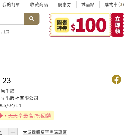
我的訂單
收藏商品
優惠券
誠品點
購物車(
)
0
考用展
23
篠原千繪
東立出版社有限公司
005/04/14
卡
，天天享最高7%回饋
大量採購請至團購專區