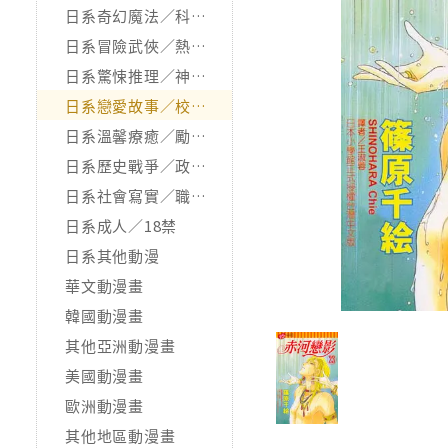
日系奇幻魔法／科幻冒險
日系冒險武俠／熱血運動
日系驚悚推理／神怪靈異
日系戀愛故事／校園青春
日系溫馨療癒／勵志搞笑
日系歷史戰爭／政治宗教
日系社會寫實／職場職人
日系成人／18禁
日系其他動漫
華文動漫畫
韓國動漫畫
其他亞洲動漫畫
美國動漫畫
歐洲動漫畫
其他地區動漫畫