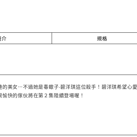
簡介
規格
艷的美女…不過她是毒蠍子‧碧洋琪這位殺手！碧洋琪希望心
很愉快的傢伙將在第２集陸續登場喔！