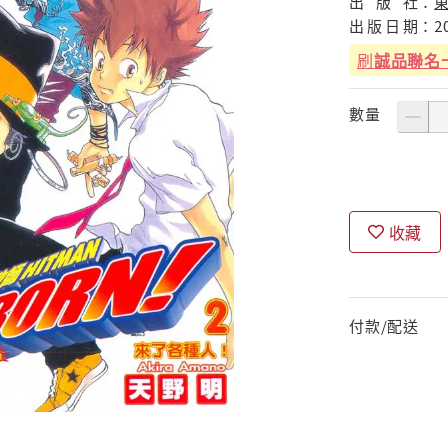
出
版
社：
出
版
日
期：
2
刷
誠品聯名
數量
收藏
付款/配送