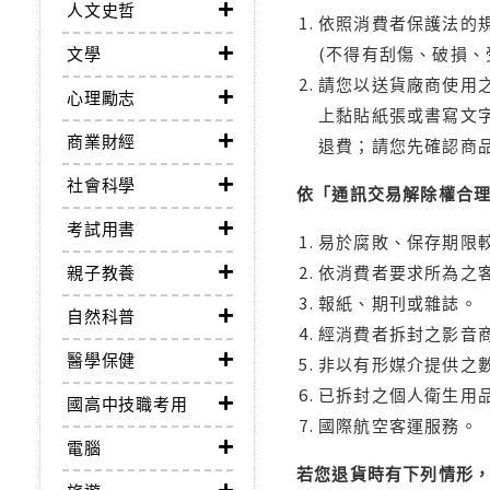
人文史哲
依照消費者保護法的規
文學
(不得有刮傷、破損、
請您以送貨廠商使用
心理勵志
上黏貼紙張或書寫文
商業財經
退費；請您先確認商
社會科學
依「通訊交易解除權合
考試用書
易於腐敗、保存期限較
親子教養
依消費者要求所為之客
報紙、期刊或雜誌。
自然科普
經消費者拆封之影音
醫學保健
非以有形媒介提供之數
已拆封之個人衛生用品
國高中技職考用
國際航空客運服務。
電腦
若您退貨時有下列情形，