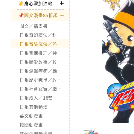
☀️身心靈加油站
📌圖文漫畫85折起
圖文／插畫書
日系奇幻魔法／科幻冒險
日系冒險武俠／熱血運動
日系驚悚推理／神怪靈異
日系戀愛故事／校園青春
日系溫馨療癒／勵志搞笑
日系歷史戰爭／政治宗教
日系社會寫實／職場職人
日系成人／18禁
日系其他動漫
華文動漫畫
韓國動漫畫
其他亞洲動漫畫