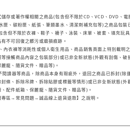
儲存或著作權相關之商品(包含但不限於CD、VCD、DVD、電
水匣、碳粉匣、紙張、筆類墨水、清潔劑補充包等)之商品包裝已
(包含但不限於衣褲、鞋子、襪子、泳裝、床單、被套、填充玩具
品有不可回復之髒污或磨損痕跡。
品、內衣褲等消耗性或個人衛生用品、商品銷售頁面上特別載明之
等接觸商品內容之包裝部分)或已非全新狀態(外觀有刮傷、破
保麗龍、隨貨文件、贈品等)。
電子閱讀器等商品，除商品本身有瑕疵外，退回之商品已拆封(除
封條、拆除吊牌、拆除貼膠或標籤等情形)或已非全新狀態(外
袋、配件紙箱、保麗龍、隨貨文件、贈品等)。
服專區→常見問題→誠品線上退貨退款】之說明。