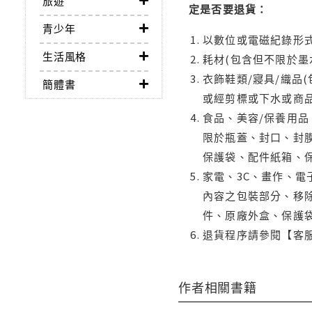
旅遊
定是否要退貨：
青少年
以數位或電磁紀錄形式
生活風格
耗材(包含但不限於墨
衣飾鞋類/寢具/織品
簡體書
或經剪標或下水或商
食品、美容/保養用
限於瓶蓋、封口、封膜
保護袋、配件紙箱、
家電、3C、畫作、
內容之包裝部分、移除
件、原廠外盒、保護
退貨程序請參閱【客
作者相關書籍