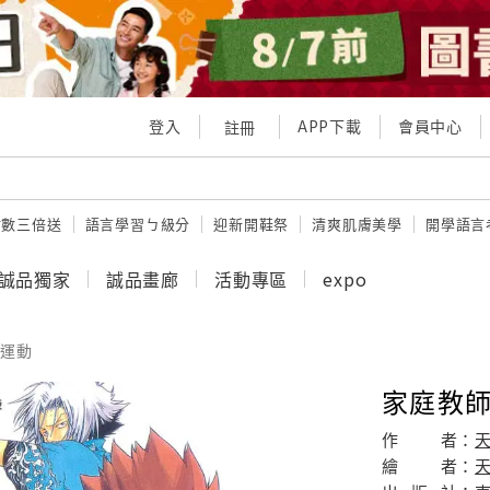
登入
APP下載
會員中心
註冊
點數三倍送
語言學習ㄅ級分
迎新開鞋祭
清爽肌膚美學
開學語言
誠品獨家
誠品畫廊
活動專區
expo
運動
家庭教師 
作
者：
天
繪
者：
天