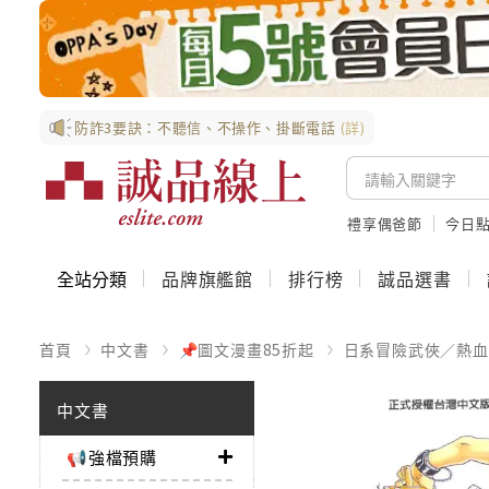
防詐3要訣：不聽信、不操作、掛斷電話
(詳)
禮享偶爸節
今日
全站分類
品牌旗艦館
排行榜
誠品選書
首頁
中文書
📌圖文漫畫85折起
日系冒險武俠／熱血
中文書
📢強檔預購