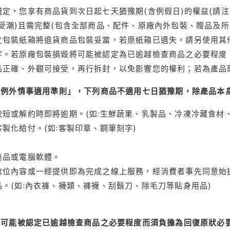
定，您享有商品貨到次日起七天猶豫期(含例假日)的權益(請
受潮)且需完整(包含全部商品、配件、原廠內外包裝、贈品及所
之包裝紙箱將退貨商品包裝妥當，若原紙箱已遺失，請另使用其
字。若原廠包裝損毀將可能被認定為已逾越檢查商品之必要程度，
品正確、外觀可接受，再行拆封，以免影響您的權利；若為產品
理例外情事適用準則」，下列商品不適用七日猶豫期，除產品本
短或解約時即將逾期。(如:生鮮蔬果、乳製品、冷凍冷藏食材、
製化給付。(如:客製印章、鋼筆刻字)
商品或電腦軟體。
位內容或一經提供即為完成之線上服務，經消費者事先同意始提
。(如:內衣褲、襪類、褲襪、刮鬍刀、除毛刀等貼身用品)
可能被認定已逾越檢查商品之必要程度而須負擔為回復原狀必要