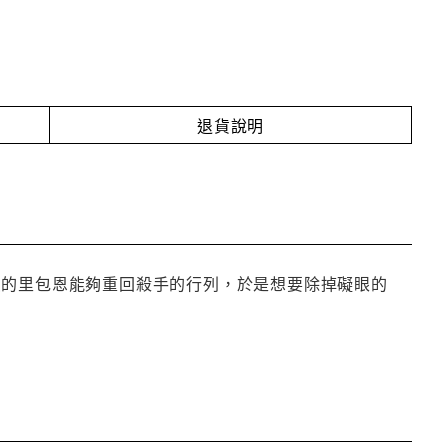
退貨說明
愛的里包恩能夠重回殺手的行列，於是想要除掉礙眼的