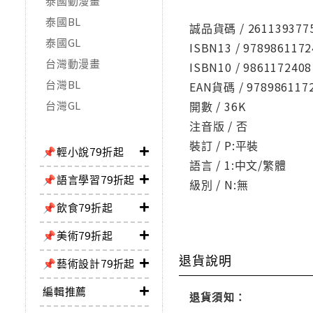
泰國動漫畫
泰國BL
誠品貨碼 / 261139377
泰國GL
ISBN13 / 9789861172
台灣動漫畫
ISBN10 / 9861172408
台灣BL
EAN貨碼 / 978986117
台灣GL
開數 / 36K
注音版 / 否
裝訂 / P:平裝
📌輕小說79折起
語言 / 1:中文/繁體
📌語言學習79折起
級別 / N:無
📌飲食79折起
📌美術79折起
退貨說明
📌藝術設計79折起
編輯推薦
退貨須知：