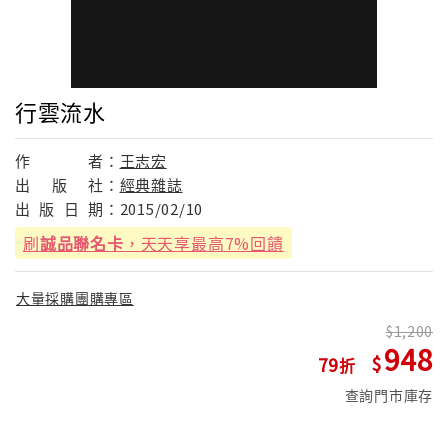
行雲流水
作
者：
王志宏
出
版
社：
經典雜誌
出
版
日
期：
2015/02/10
刷
誠品聯名卡
，天天享最高7%回饋
大量採購團購專區
1,200
948
79
查詢門市庫存