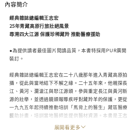
內容簡介
經典雜誌總編輯王志宏
25年青藏高原行旅壯絕風景
尋溯四大江源 保護珍稀藏羚 推動醫療援助
●為提供讀者最佳圖片閱讀品質，本書特採用PUR廣開
裝訂。
經典雜誌總編輯王志宏在二十八歲那年進入青藏高原拍
攝，從此與當地結下不解之緣。二十五年來，他親探長
江、黃河、瀾滄江與怒江源頭，參與重定長江與黃河新
源的壯舉，並透過鏡頭報導疾呼對藏羚羊的保護，更從
一九九五年起持續推動培訓「馬背上的醫生」藏區醫療
援助計畫，培訓當地醫師並提供醫材資源。本書是王志
宏近十年青藏高原與中南半島行旅的紀錄，獨特的書寫
展開看更多
精神，以及數百禎不可多得的攝影作品，呈現出深刻的
人道與生態關懷。