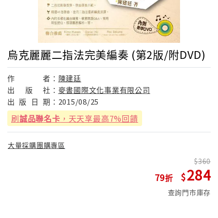
烏克麗麗二指法完美編奏 (第2版/附DVD)
作
者：
陳建廷
出
版
社：
麥書國際文化事業有限公司
出
版
日
期：
2015/08/25
刷
誠品聯名卡
，天天享最高7%回饋
大量採購團購專區
360
284
79
查詢門市庫存