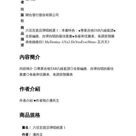
者
出
版
聯合發行股份有限公司
社
商
六弦百貨店彈唱精選 1：本書特色：●專業吉他TAB六線套譜●
品
全新編曲、自彈自唱的最佳叢書●各級和弦圖表、各調音階圖
描
表收錄曲目1.MyDestiny–LYn2.DoYouEverShine–五月天3
述
內容簡介
內容簡介 ◎專業吉他TAB六線套譜◎全新編曲、自彈自唱的最佳
叢書◎各級和弦圖表、各調音階圖表
作者介紹
作者介紹 ■作者簡介潘尚文
商品規格
書名 /
六弦百貨店彈唱精選 1
作者 /
潘尚文