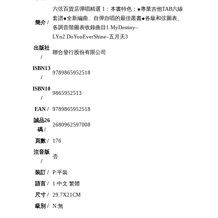
六弦百貨店彈唱精選 1：本書特色：●專業吉他TAB六線
套譜●全新編曲、自彈自唱的最佳叢書●各級和弦圖表、
簡介 /
各調音階圖表收錄曲目1.MyDestiny–
LYn2.DoYouEverShine–五月天3
出版社
聯合發行股份有限公司
/
ISBN13
9789865952518
/
ISBN10
9865952513
/
EAN /
9789865952518
誠品26
2680962597008
碼 /
頁數 /
176
注音版
否
/
裝訂 /
P:平裝
語言 /
1:中文 繁體
尺寸 /
29.7X21CM
級別 /
N:無