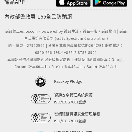
誠品APP
搖擺“蘇丹”Steve Morse
內政部警政署
165全民防騙網
“萬能”先生Eddie van Halen
誠品線上eslite.com - powered by 誠品生活 / 誠品書店 / 誠品物流 | 誠品
生活股份有限公司 (eslite Spectrum Corporation)
點弦之神Randy Roads
統一編號：27952966 | 台灣台北市信義區松德路204號B1 服務電話：
0800-666-798／+886-2-8789-8921
金屬和古典的經典樂句江山待有才人出的新生代吉他英
本網站已依台灣網站內容分級規定處理｜建議使用瀏覽器版本：Google
雄Yngwie Malmsteen
Chrome版本60以上 / Firefox版本48以上 / Safari 版本11以上
Passkey Pledge
新古典金屬自負嗎？Gary Moore
資通安全管理系統榮獲
依舊藍調Steve Lukather
ISO/IEC 27001認證
收斂的“狂喜”Joe Satriani
雲端服務資訊安全管理榮獲
ISO/IEC 27017認證
值得等待Steve Vai