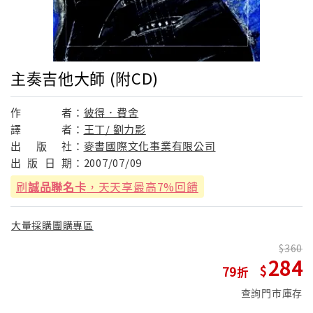
主奏吉他大師 (附CD)
作
者：
彼得．費舍
譯
者：
王丁/ 劉力影
出
版
社：
麥書國際文化事業有限公司
出
版
日
期：
2007/07/09
刷
誠品聯名卡
，天天享最高7%回饋
大量採購團購專區
360
284
79
查詢門市庫存