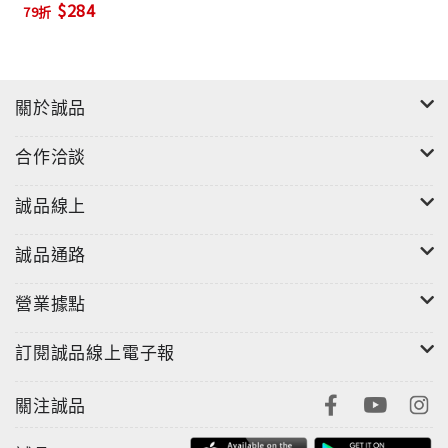
$284
79折
生不逢時Chuck Berry
搖滾之父經典搖滾時期Jimi Hendrix
關於誠品
現代搖滾吉他的創始人Eric Clapton
合作洽談
永不休止的“慢手”Jeff Beck
誠品線上
衷情Start吉他的人Jimmy Page
誠品通路
重搖滾之父ritchie Blackmore
營業據點
硬式搖滾走向了古典Carlos Santana
訂閱誠品線上電子報
靈性的拉丁藍調經典搖滾Andy Summers
關注誠品
音樂需要呼吸空間Mark Knopfler