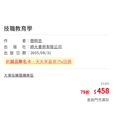
技職教育學
作
者：
簡明忠
出
版
社：
師大書苑有限公司
出
版
日
期：
2005/08/31
刷
誠品聯名卡
，天天享最高7%回饋
大量採購團購專區
580
458
79
查詢門市庫存