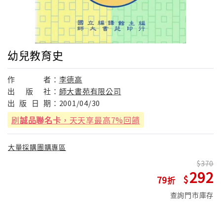
幼兒教育史
作
者：
李德高
出
版
社：
師大書苑有限公司
出
版
日
期：
2001/04/30
刷
誠品聯名卡
，天天享最高7%回饋
大量採購團購專區
370
292
79
查詢門市庫存