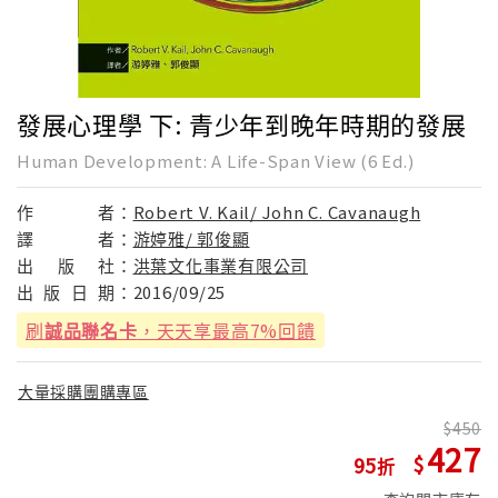
發展心理學 下: 青少年到晚年時期的發展
Human Development: A Life-Span View (6 Ed.)
作
者：
Robert V. Kail/ John C. Cavanaugh
譯
者：
游婷雅/ 郭俊顯
出
版
社：
洪葉文化事業有限公司
出
版
日
期：
2016/09/25
刷
誠品聯名卡
，天天享最高7%回饋
大量採購團購專區
450
427
95