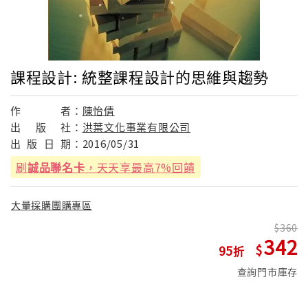
課程設計: 統整課程設計的思維與趨勢
作
者：
陳怡倩
出
版
社：
洪葉文化事業有限公司
出
版
日
期：
2016/05/31
刷
誠品聯名卡
，天天享最高7%回饋
大量採購團購專區
360
342
95
查詢門市庫存