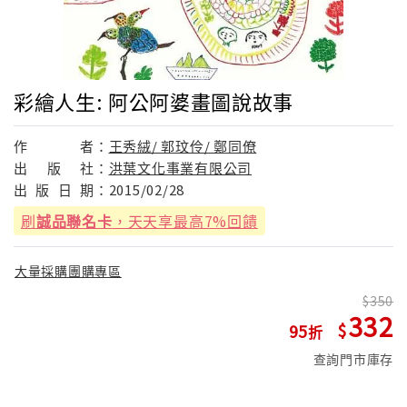
彩繪人生: 阿公阿婆畫圖說故事
作
者：
王秀絨/ 郭玟伶/ 鄭同僚
出
版
社：
洪葉文化事業有限公司
出
版
日
期：
2015/02/28
刷
誠品聯名卡
，天天享最高7%回饋
大量採購團購專區
350
332
95
查詢門市庫存