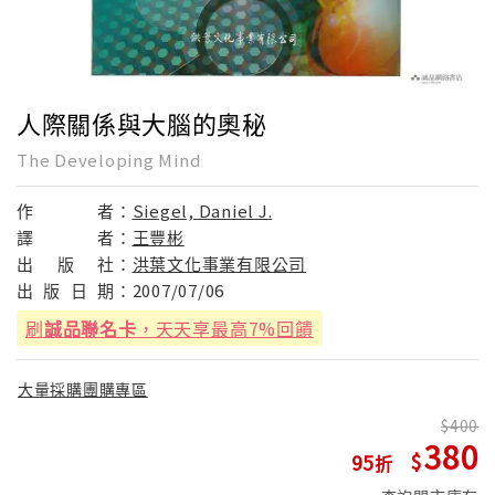
人際關係與大腦的奧秘
The Developing Mind
作
者：
Siegel, Daniel J.
譯
者：
王豐彬
出
版
社：
洪葉文化事業有限公司
出
版
日
期：
2007/07/06
刷
誠品聯名卡
，天天享最高7%回饋
大量採購團購專區
400
380
95