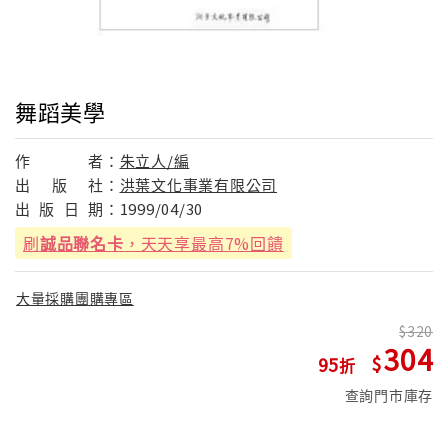
舞蹈美學
作
者：
朱立人/編
出
版
社：
洪葉文化事業有限公司
出
版
日
期：
1999/04/30
刷
誠品聯名卡
，天天享最高7%回饋
大量採購團購專區
320
304
95
查詢門市庫存