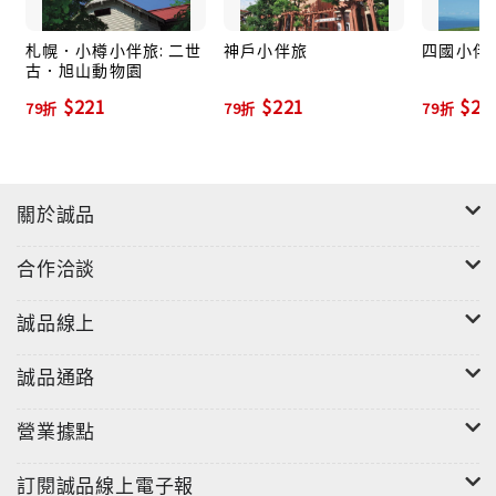
的著名勝景。
札幌．小樽小伴旅: 二世
神戶小伴旅
四國小伴
古．旭山動物園
奧飛驒溫泉鄉和日本三名泉之一的下呂溫泉，則是這個
$221
$221
$23
79折
79折
79折
區旅途中可以撥出一天一夜前往休憩的最佳選擇。北阿
爾卑斯山脈下的溫泉鄉，雄偉的山景正好為泡湯提供了
絕佳的背景。日本三名泉之一的下呂溫泉，除了有下呂
溫泉合掌村之外，大自然的美好溫泉也讓旅途更為生
關於誠品
色。如果能在書中介紹的旅館一宿，更將是一生難忘的
體驗。其他諸如可以搭乘空中纜車直達雲海上方的新穗
合作洽談
高；有著古老街區，古色古香的飛驒古川，再上水城郡
上八幡……這一趟日本旅程體驗絕對令人終生難忘。
誠品線上
本書系co-Trip是專門提供「短期出遊小旅行」的旅遊
誠品通路
書。全書由日本編輯群精挑細選的旅行提案與特別推薦
的經典行程，提供所有愛好旅遊的人都能規劃出一趟安
營業據點
心又感動『只屬於自己的旅程』。即可以按照書中建議
訂閱誠品線上電子報
安排行程，也可以自己做好功課安排行程。高效率而且