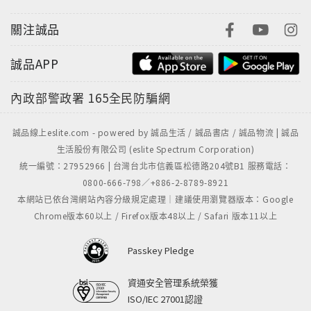
輕鬆寫意。
關注誠品
書內提供了小旅行最需要的基本旅遊、交通等資訊，讓
你玩得盡興又安心。而旅遊最想要擁有的玩樂、逛街、
誠品APP
採購伴手禮，更是小伴旅書系最具特色的滿載資訊。書
內並附有地圖別冊，可以裁剪下來方便攜帶。馬上安
內政部警政署
165全民防騙網
排！隨時享受一個小而美的旅行！
誠品線上eslite.com - powered by 誠品生活 / 誠品書店 / 誠品物流 | 誠品
co-Trip日本小伴旅系列。充滿可愛、幸福感的旅行書
生活股份有限公司 (eslite Spectrum Corporation)
刊。觸動每一顆渴望出發旅行去的心！
統一編號：27952966 | 台灣台北市信義區松德路204號B1 服務電話：
0800-666-798／+886-2-8789-8921
本網站已依台灣網站內容分級規定處理｜建議使用瀏覽器版本：Google
Chrome版本60以上 / Firefox版本48以上 / Safari 版本11以上
Passkey Pledge
資通安全管理系統榮獲
ISO/IEC 27001認證