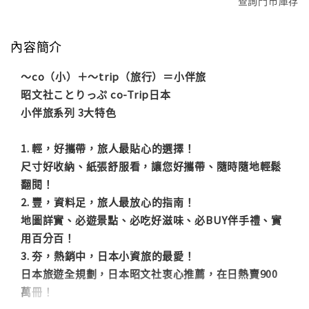
查詢門市庫存
內容簡介
～co（小）＋～trip（旅行）＝小伴旅
昭文社ことりっぷ co-Trip日本
小伴旅系列 3大特色
1. 輕，好攜帶，旅人最貼心的選擇！
尺寸好收納、紙張舒服看，讓您好攜帶、隨時隨地輕鬆
翻閱！
2. 豐，資料足，旅人最放心的指南！
地圖詳實、必遊景點、必吃好滋味、必BUY伴手禮、實
用百分百！
3. 夯，熱銷中，日本小資旅的最愛！
日本旅遊全規劃，日本昭文社衷心推薦，在日熱賣900
萬冊！