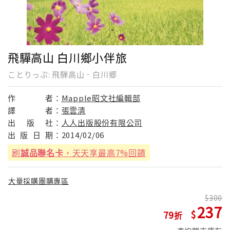
飛驒高山 白川鄉小伴旅
ことりっぷ: 飛騨高山．白川郷
作
者：
Mapple昭文社編輯部
譯
者：
張雲清
出
版
社：
人人出版股份有限公司
出
版
日
期：
2014/02/06
刷
誠品聯名卡
，天天享最高7%回饋
大量採購團購專區
300
237
79