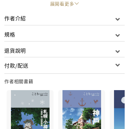
展開看更多
日本岐阜縣的飛驒高山加上白川鄉，這個在日本旅遊市
場上未必十分有名的地點，在行家眼中卻是美如仙境
作者介紹
般，一生一定要去一次的美好旅遊地點。
規格
世界遺產＋歷史＋大自然＋美食＋溫泉，就是飛驒高
山、白川鄉旅遊的重點。日本三大祭之一的高山祭和高
退貨說明
山陣屋，江戶風情洋溢的三町，以及町家的建築之美；
高山拉麵和著名的飛驒牛、朴葉味噌等其他地方吃不到
付款/配送
的傳統美食，增添了旅行的魅力。春慶漆器和聞名全日
本的飛驒設計家具，又提供了另外一層美好的旅遊體
作者相關書籍
驗。
白雪靄靄中的合掌民宅，那種寧靜中的美，真有只該天
上有的感動。白川鄉和五箇山的合掌造建築，已經登錄
為聯合國教科文組織的世界遺產。白川鄉和五箇山的相
倉合掌造聚落和菅沼合掌造聚落，四季各有不同的美
感，尤其是冬天深雪中的薄暮時分，更是殺掉不少底片