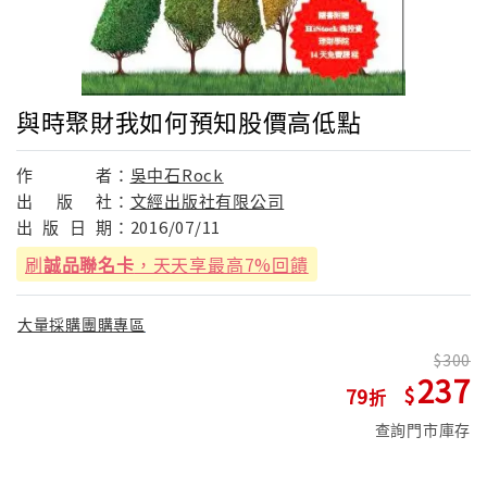
與時聚財我如何預知股價高低點
作
者：
吳中石Rock
出
版
社：
文經出版社有限公司
出
版
日
期：
2016/07/11
刷
誠品聯名卡
，天天享最高7%回饋
大量採購團購專區
300
237
79
查詢門市庫存