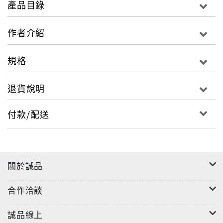
產品目錄
少。
作者介紹
本書與其他股票書籍的不同
1. 進場前，可以評斷這支股票的高低點，達運籌帷幄之
規格
功。
2. 進場後，可以掌握每一次的獲利，以達生存與獲利之
退貨說明
效。
每一個步驟都可以直接計算，不是以過去發生的線型解
付款/配送
釋其應該採取的行為，不看圖說故事。將被動的學習，
化為主要的競爭工具，當下就可以決定買賣股票的重要
方法。
關於誠品
合作洽談
誠品線上