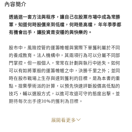
內容簡介
透過這一套方法與程序，讓自己在股票市場中成為常勝
軍，知道何時股價來到低檔，何時是高檔， 年年季季都
有機會出手，讓投資是安穩的與快樂的。
股市中，風險控管的運籌帷幄與實際下單獲利屬於不同
的養成教育。法人機構中，其兩項行為可以分屬不同部
門掌控。但一般個人，常常在計劃與執行中迷失。如何
可以有如將軍般的運籌帷幄之中，決勝千里之外；並同
時在股市戰場上生存與達到獲利的目標，是為本書的重
點。捨棄學術派的計算，以預先快速評斷股價高低點的
技巧，輔以選股方式，以進可攻退可守的態度出擊。並
期待每次出手達30%的獲利為目標。
股票的書籍，大多偏向技術分析、籌碼計算或基本財報
展開看更多
的類別。假設以過去發生的情事，研判未來的行進方
向。但反思這些書籍，真正可以成為操作準則的相當