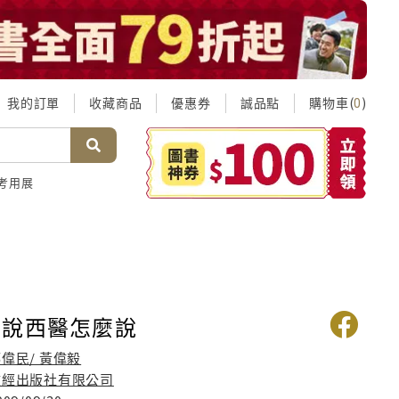
我的訂單
收藏商品
優惠券
誠品點
購物車(
)
0
考用展
麼說西醫怎麼說
偉民/ 黃偉毅
文經出版社有限公司