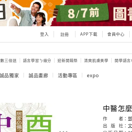
登入
APP下載
會員中心
註冊
點數三倍送
語言學習ㄅ級分
迎新開鞋祭
清爽肌膚美學
開學語言
誠品獨家
誠品畫廊
活動專區
expo
中醫怎
作
者：
鄧
出
版
社：