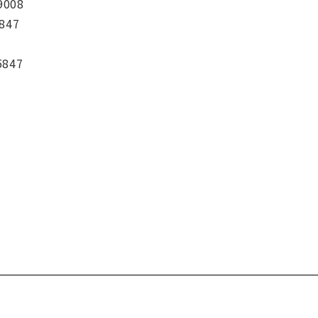
9008
847
5847