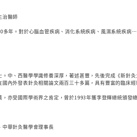
主治醫師
10多年。對於心腦血管疾病、消化系統疾病、風濕系統疾病
士。中、西醫學學識修養深厚，著述甚豐，先後完成《新針灸
在國內外發表針灸相關論文兩百三十多篇，具有豐富的臨床經
獎，亦受國際學術界之肯定，曾於1993年獲李登輝總統頒發
、中華針灸醫學會理事長