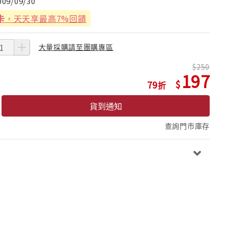
009/09/30
卡
，天天享最高7%回饋
大量採購請至團購專區
250
197
79
貨到通知
查詢門市庫存