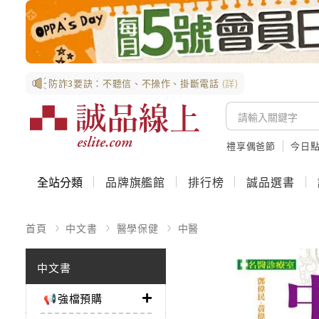
防詐3要訣：不聽信、不操作、掛斷電話
(詳)
禮享偶爸節
今日
全站分類
品牌旗艦館
排行榜
誠品選書
首頁
中文書
醫學保健
中醫
中文書
📢強檔預購