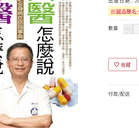
出
版
日
期：
2
刷
誠品聯名
數量
收藏
付款/配送