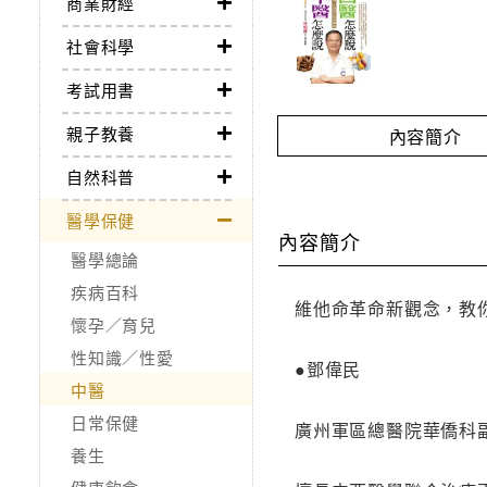
商業財經
社會科學
考試用書
親子教養
內容簡介
自然科普
醫學保健
內容簡介
醫學總論
疾病百科
維他命革命新觀念，教
懷孕／育兒
性知識／性愛
●鄧偉民
中醫
日常保健
廣州軍區總醫院華僑科
養生