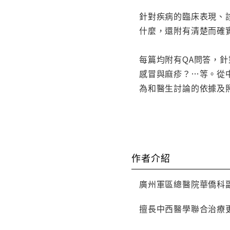
針對疾病的臨床表現、
什麼，還附有清楚而確
每篇均附有QA問答，
感冒與麻疹？…等。從
為和醫生討論的依據及
作者介紹
廣州軍區總醫院華僑科
擅長中西醫學聯合治療