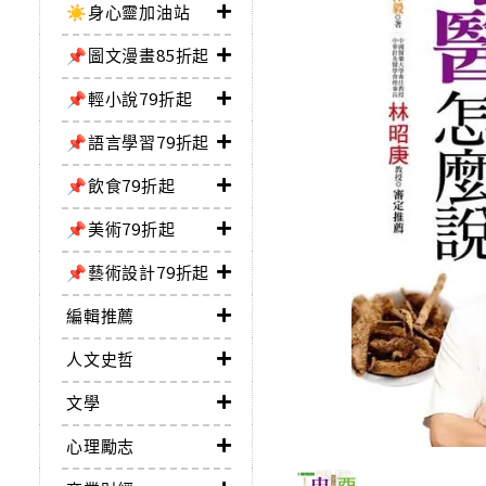
☀️身心靈加油站
📌圖文漫畫85折起
📌輕小說79折起
📌語言學習79折起
📌飲食79折起
📌美術79折起
📌藝術設計79折起
編輯推薦
人文史哲
文學
心理勵志