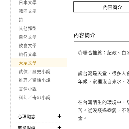
日本文學
內容簡介
韓國文學
詩
其他類型
內容簡介
自然文學
飲食文學
◎聯合推薦：紀政、白
旅行文學
大眾文學
武俠／歷史小說
說台灣是天堂，很多人
推理／驚悚小說
年級，家裡沒自來水、
言情小說
科幻／奇幻小說
在台灣陌生的環境中，
苦。從沒談過戀愛，不
心理勵志
金。
商業財經