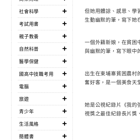
但她用體諒、感恩、學
社會科學
生動幽默的筆，寫下她
考試用書
親子教養
一個外籍新娘，在貧困
自然科普
與幽默的筆，寫下眼中
醫學保健
出生在柬埔寨貧困農村
國高中技職考用
奮好客，是一個美食天
電腦
旅遊
她是公視紀錄片《我的強
青少年
視獎之最佳紀錄長片獎、
生活風格
簡體書