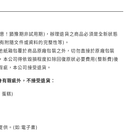
注意！猶豫期非試用期)，辦理退貨之商品必須是全新狀態
有附隨文件或資料的完整性等)。
他紙箱包覆於商品原廠包裝之外，切勿直接於原廠包裝
本公司得依毀損程度扣除回復原狀必要費用(整新費)後
瑕疵，本公司接受退貨。
身有瑕疵外，不接受退貨：
蛋糕)
供。(如:電子書)