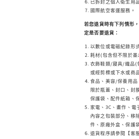
已拆封之個人衛生用品
國際航空客運服務。
若您退貨時有下列情形，
定是否要退貨：
以數位或電磁紀錄形式
耗材(包含但不限於墨
衣飾鞋類/寢具/織品
或經剪標或下水或商
食品、美容/保養用
限於瓶蓋、封口、封膜
保護袋、配件紙箱、
家電、3C、畫作、
內容之包裝部分、移除
件、原廠外盒、保護
退貨程序請參閱【客