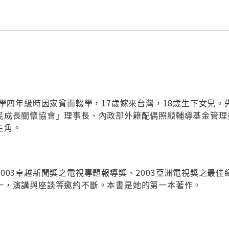
小學四年級時因家貧而輟學，17歲嫁來台灣，18歲生下女兒。
民成長關懷協會」理事長、內政部外籍配偶照顧輔導基金管理
主角。
03卓越新聞獎之電視專題報導獎、2003亞洲電視獎之最佳紀錄
一，演講與座談等邀約不斷。本書是她的第一本著作。