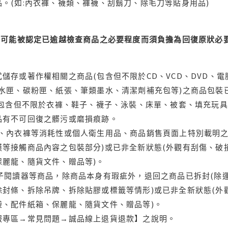
。(如:內衣褲、襪類、褲襪、刮鬍刀、除毛刀等貼身用品)
可能被認定已逾越檢查商品之必要程度而須負擔為回復原狀必要
儲存或著作權相關之商品(包含但不限於CD、VCD、DVD、電
水匣、碳粉匣、紙張、筆類墨水、清潔劑補充包等)之商品包裝已
(包含但不限於衣褲、鞋子、襪子、泳裝、床單、被套、填充玩具
品有不可回復之髒污或磨損痕跡。
品、內衣褲等消耗性或個人衛生用品、商品銷售頁面上特別載明之
等接觸商品內容之包裝部分)或已非全新狀態(外觀有刮傷、破
保麗龍、隨貨文件、贈品等)。
電子閱讀器等商品，除商品本身有瑕疵外，退回之商品已拆封(除
封條、拆除吊牌、拆除貼膠或標籤等情形)或已非全新狀態(外
袋、配件紙箱、保麗龍、隨貨文件、贈品等)。
服專區→常見問題→誠品線上退貨退款】之說明。