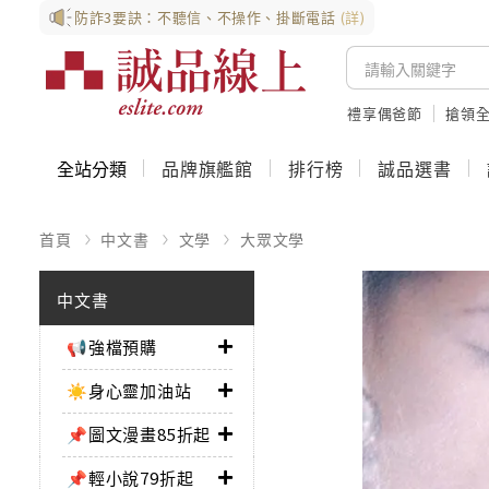
防詐3要訣：不聽信、不操作、掛斷電話
(詳)
禮享偶爸節
搶領全
全站分類
品牌旗艦館
排行榜
誠品選書
首頁
中文書
文學
大眾文學
中文書
📢強檔預購
☀️身心靈加油站
📌圖文漫畫85折起
📌輕小說79折起