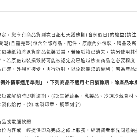
定，您享有商品貨到次日起七天猶豫期(含例假日)的權益(請
受潮)且需完整(包含全部商品、配件、原廠內外包裝、贈品及所
之包裝紙箱將退貨商品包裝妥當，若原紙箱已遺失，請另使用其
字。若原廠包裝損毀將可能被認定為已逾越檢查商品之必要程度，
品正確、外觀可接受，再行拆封，以免影響您的權利；若為產品
理例外情事適用準則」，下列商品不適用七日猶豫期，除產品本
短或解約時即將逾期。(如:生鮮蔬果、乳製品、冷凍冷藏食材、
製化給付。(如:客製印章、鋼筆刻字)
商品或電腦軟體。
位內容或一經提供即為完成之線上服務，經消費者事先同意始提