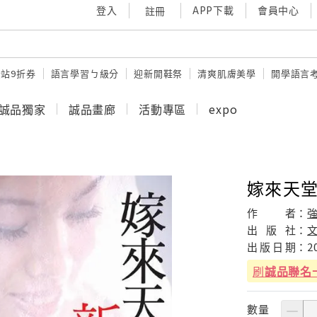
登入
APP下載
會員中心
註冊
站9折券
語言學習ㄅ級分
迎新開鞋祭
清爽肌膚美學
開學語言
誠品獨家
誠品畫廊
活動專區
expo
嫁來天
作
者：
出
版
社：
出
版
日
期：
2
刷
誠品聯名
數量