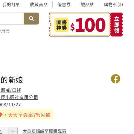
我的訂單
收藏商品
優惠券
誠品點
購物車(
)
0
考用展
堂的新娘
強娜威/口述
文經出版社有限公司
008/11/27
卡
，天天享最高7%回饋
大量採購請至團購專區