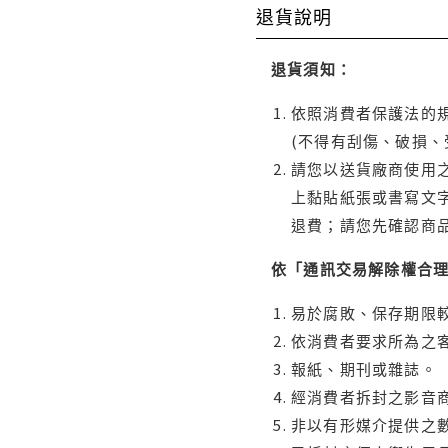
退貨說明
退貨須知：
依照消費者保護法的規
(不得有刮傷、破損、
請您以送貨廠商使用
上黏貼紙張或書寫文
退費；請您先確認商
依「通訊交易解除權合
易於腐敗、保存期限較
依消費者要求所為之客
報紙、期刊或雜誌。
經消費者拆封之影音
非以有形媒介提供之數