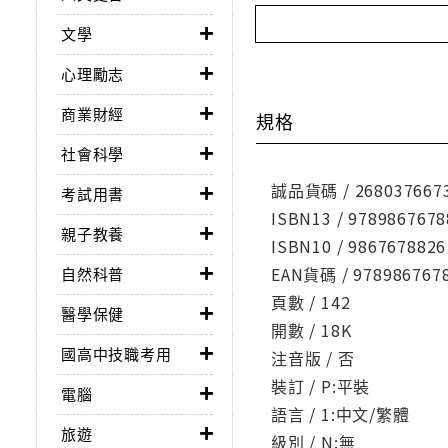
文學
心理勵志
商業財經
規格
社會科學
誠品貨碼 / 268037667
考試用書
ISBN13 / 9789867678
親子教養
ISBN10 / 9867678826
EAN貨碼 / 978986767
自然科普
頁數 / 142
醫學保健
開數 / 18K
國高中技職考用
注音版 / 否
裝訂 / P:平裝
電腦
語言 / 1:中文/繁體
旅遊
級別 / N:無