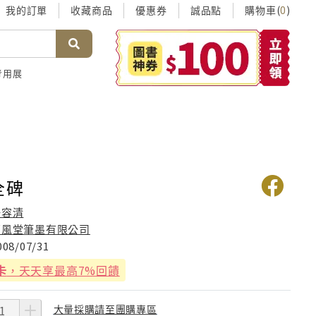
我的訂單
收藏商品
優惠券
誠品點
購物車(
)
0
考用展
全碑
任容清
蕙風堂筆墨有限公司
008/07/31
卡
，天天享最高7%回饋
大量採購請至團購專區