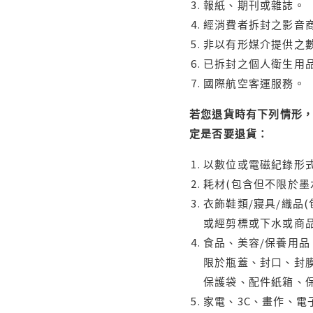
報紙、期刊或雜誌。
經消費者拆封之影音
非以有形媒介提供之數
已拆封之個人衛生用品
國際航空客運服務。
若您退貨時有下列情形，
定是否要退貨：
以數位或電磁紀錄形式
耗材(包含但不限於墨
衣飾鞋類/寢具/織品
或經剪標或下水或商
食品、美容/保養用
限於瓶蓋、封口、封膜
保護袋、配件紙箱、
家電、3C、畫作、