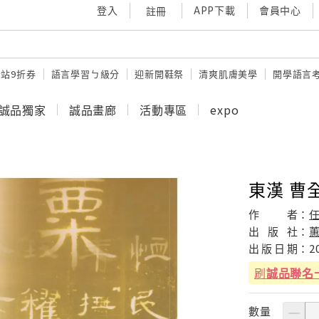
登入
APP下載
會員中心
註冊
站9折券
語言學習ㄅ級分
迎新開鞋祭
清爽肌膚美學
開學語言
誠品獨家
誠品畫廊
活動專區
expo
東漢 曹
作
者：
出
版
社：
出
版
日
期：
2
刷
誠品聯名
數量