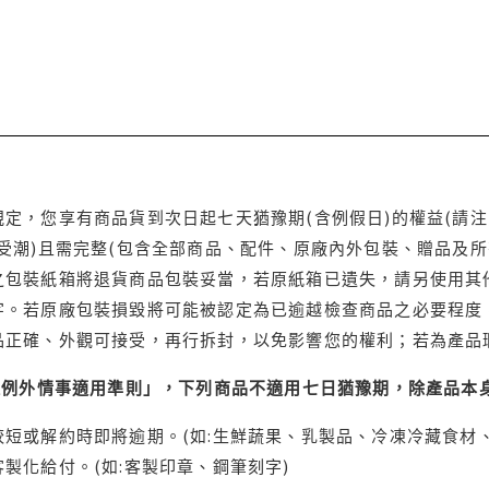
定，您享有商品貨到次日起七天猶豫期(含例假日)的權益(請
受潮)且需完整(包含全部商品、配件、原廠內外包裝、贈品及所
之包裝紙箱將退貨商品包裝妥當，若原紙箱已遺失，請另使用其
字。若原廠包裝損毀將可能被認定為已逾越檢查商品之必要程度，
品正確、外觀可接受，再行拆封，以免影響您的權利；若為產品
理例外情事適用準則」，下列商品不適用七日猶豫期，除產品本
短或解約時即將逾期。(如:生鮮蔬果、乳製品、冷凍冷藏食材、
製化給付。(如:客製印章、鋼筆刻字)