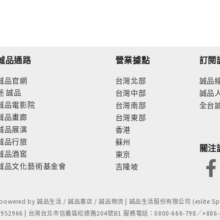
誠品通路
營業據點
訂閱
誠品官網
台灣北部
誠品
迷
誠品
台灣中部
誠品
誠品電影院
台灣南部
全台
誠品畫廊
台灣東部
誠品展演
香港
誠品行旅
蘇州
關注
誠品酒窖
東京
誠品文化藝術基金會
吉隆坡
- powered by 誠品生活 / 誠品書店 / 誠品物流 | 誠品生活股份有限公司 (eslite Spect
52966 | 台灣台北市信義區松德路204號B1 服務電話：0800-666-798／+886-2-