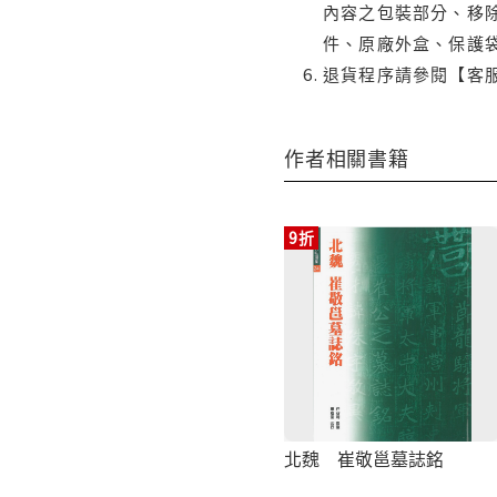
內容之包裝部分、移除
件、原廠外盒、保護
退貨程序請參閱【客
作者相關書籍
9折
北魏 崔敬邕墓誌銘