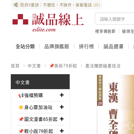
防詐3要訣：不聽信、不操作、掛斷電話
(詳)
禮享偶爸節
搶領全
全站分類
品牌旗艦館
排行榜
誠品選書
首頁
中文書
📌美術79折起
書法雕塑繪畫技法
中文書
📢強檔預購
☀️身心靈加油站
📌圖文漫畫85折起
📌輕小說79折起