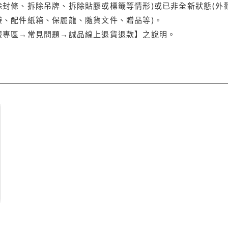
封條、拆除吊牌、拆除貼膠或標籤等情形)或已非全新狀態(外
袋、配件紙箱、保麗龍、隨貨文件、贈品等)。
服專區→常見問題→誠品線上退貨退款】之說明。