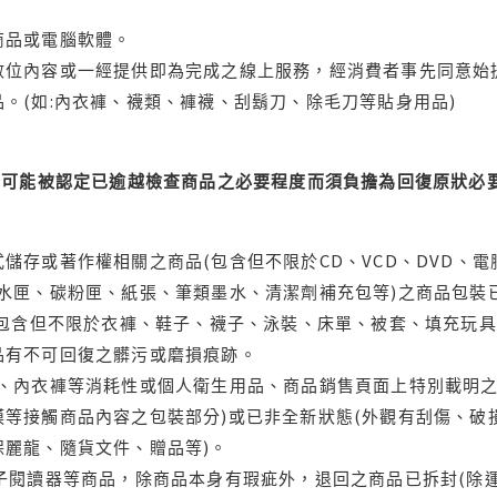
商品或電腦軟體。
位內容或一經提供即為完成之線上服務，經消費者事先同意始提
。(如:內衣褲、襪類、褲襪、刮鬍刀、除毛刀等貼身用品)
可能被認定已逾越檢查商品之必要程度而須負擔為回復原狀必要
儲存或著作權相關之商品(包含但不限於CD、VCD、DVD、電
水匣、碳粉匣、紙張、筆類墨水、清潔劑補充包等)之商品包裝已
(包含但不限於衣褲、鞋子、襪子、泳裝、床單、被套、填充玩具
品有不可回復之髒污或磨損痕跡。
品、內衣褲等消耗性或個人衛生用品、商品銷售頁面上特別載明之
等接觸商品內容之包裝部分)或已非全新狀態(外觀有刮傷、破
保麗龍、隨貨文件、贈品等)。
電子閱讀器等商品，除商品本身有瑕疵外，退回之商品已拆封(除