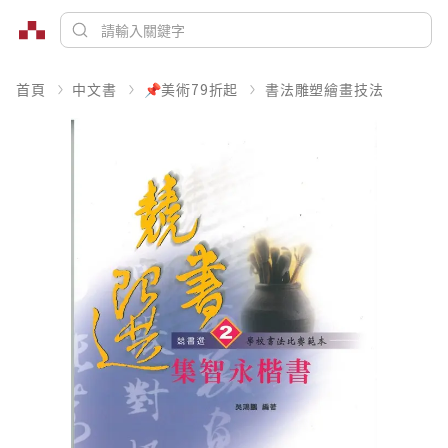
首頁
中文書
📌美術79折起
書法雕塑繪畫技法