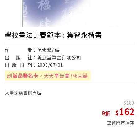
學校書法比賽範本 : 集智永楷書
作
者：
吳鴻鵬/ 編
出
版
社：
蕙風堂筆墨有限公司
出
版
日
期：
2003/07/31
刷
誠品聯名卡
，天天享最高7%回饋
大量採購團購專區
180
162
9
查詢門市庫存