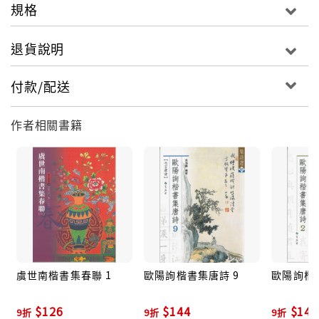
規格
退貨說明
付款/配送
作者相關書籍
虞世南楷書集春聯 1
歐陽詢楷書集唐詩 9
歐陽詢楷
$126
$144
$144
9折
9折
9折