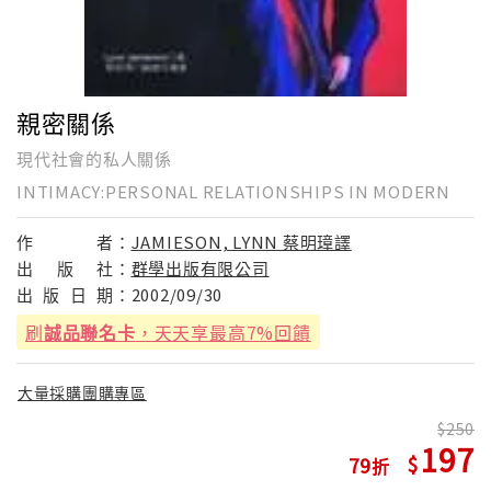
親密關係
現代社會的私人關係
INTIMACY:PERSONAL RELATIONSHIPS IN MODERN
作
者：
JAMIESON, LYNN 蔡明璋譯
出
版
社：
群學出版有限公司
出
版
日
期：
2002/09/30
刷
誠品聯名卡
，天天享最高7%回饋
大量採購團購專區
250
197
79