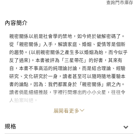
查詢門市庫存
內容簡介
親密關係以前是社會學的禁地，如今終於破解密碼了。
從「親密關係」入手，解讀家庭、婚姻、愛情等是個新
的趨勢。(以前親密關係之產生多以婚姻為始，而今似乎
反了過來)。本書被評為「三星帶花」的好書，其來有
自，本書不事高滔的純理論討論，而是結合理論、經驗
研究、文化研究於一身，讀者甚至可以隨時隨地覆驗本
書的論點，因為：我們都置身於「親密關係」網之內。
讀者倘能細細推敲，字裡行間爆出的小小火星，往往令
人拍案叫絕。
展開看更多
規格