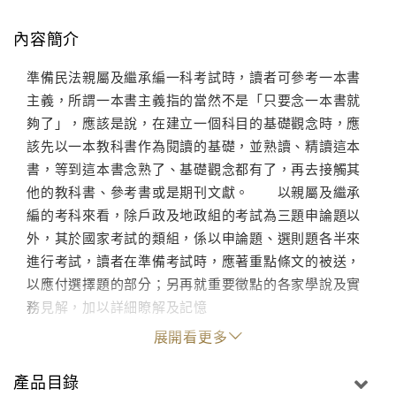
內容簡介
準備民法親屬及繼承編一科考試時，讀者可參考一本書
主義，所謂一本書主義指的當然不是「只要念一本書就
夠了」，應該是說，在建立一個科目的基礎觀念時，應
該先以一本教科書作為閱讀的基礎，並熟讀、精讀這本
書，等到這本書念熟了、基礎觀念都有了，再去接觸其
他的教科書、參考書或是期刊文獻。 以親屬及繼承
編的考科來看，除戶政及地政組的考試為三題申論題以
外，其於國家考試的類組，係以申論題、選則題各半來
進行考試，讀者在準備考試時，應著重點條文的被送，
以應付選擇題的部分；另再就重要徵點的各家學說及實
務見解，加以詳細瞭解及記憶
展開看更多
產品目錄