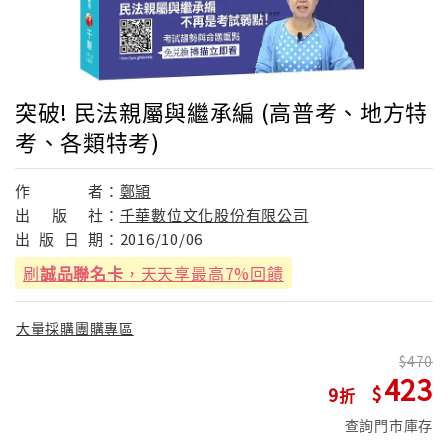
突破! 民法親屬與繼承編 (高普考、地方特
考、各類特考)
作
者：
鄭頴
出
版
社：
千華數位文化股份有限公司
出
版
日
期：
2016/10/06
刷
誠品聯名卡
，天天享最高7%回饋
大量採購團購專區
470
423
9
查詢門市庫存