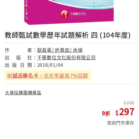
教師甄試數學歷年試題解析 四 (104年度)
作
者：
歐昌豪/ 許鳳如/ 余揚
出
版
社：
千華數位文化股份有限公司
出
版
日
期：
2016/01/04
刷
誠品聯名卡
，天天享最高7%回饋
大量採購團購專區
330
297
9
查詢門市庫存