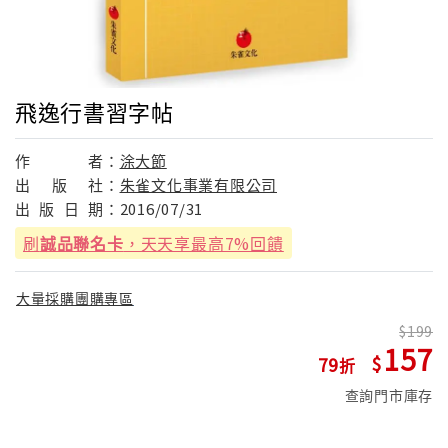
飛逸行書習字帖
作
者：
涂大節
出
版
社：
朱雀文化事業有限公司
出
版
日
期：
2016/07/31
刷
誠品聯名卡
，天天享最高7%回饋
大量採購團購專區
199
157
79
查詢門市庫存