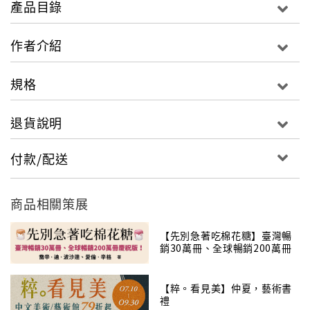
產品目錄
透過一字一句的臨摹，慢慢寫、日日寫，你也可以寫出
一篇篇美字。
作者介紹
‧貼心的西翻設計
規格
為了方便讓讀者讀帖、臨帖，特別以西翻的形式設計，
讀者在練習時，也可以看到左頁老師的叮嚀，書寫過程
退貨說明
也不會弄髒手，是最貼心的設計。
付款/配送
一本以學習行書為目的的專門習字本，想要學寫美字、
想要練成絕美行書字體，《飛逸行書習字帖》就是你最
需要的一本書。 書中介紹行書寫法筆法，同時也規劃36
商品相關策展
個常見部首，逐步說明寫法，並提供範例字；更集結作
者的精彩硬筆作品，認真學習前面的基礎後，再逐步學
【先別急著吃棉花糖】臺灣暢
銷30萬冊、全球暢銷200萬冊
習詩詞佳句，最後就能像大師一樣，寫好一篇篇行書硬
慶祝版！
筆佳作。現在就開始來練字吧！
【粹。看見美】仲夏，藝術書
禮
誰該擁有此書？