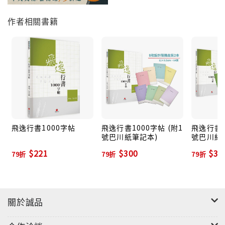
●小學生/國中生最需要
作者相關書籍
想要寫得一手好字，從小練起，是一輩子都丟不掉的技
能！
●高中生/大學生不可錯過
即使字已經定型，還是有機會挽救，一天一頁，慢慢
練，不貪多，也能醜字變美字！
●社會人士 習字靜心
出了社會，人情冷暖飲水自知，每天寫寫字來靜靜心，
拋開負面情緒，隔天元氣再出發！
●行書初學者 這本就夠
飛逸行書1000字帖
飛逸行書1000字帖 (附1
飛逸行書1
號巴川紙筆記本)
號巴川紙
初學行書硬筆字，讓涂大節帶你領略行書的美！
$221
$300
$30
●行書習字老手 這本就好
79折
79折
79折
即使是行書硬筆好手，這本飛逸的行書字體，帶給老手
新的體會。
關於誠品