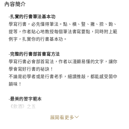
內容簡介
‧扎實的行書筆法基本功
學寫行書，必先懂得筆法。點、橫、豎、撇、捺、鉤、
提等，作者貼心地教授每個筆法書寫要點，同時附上範
例字，扎實你的行書基本功。
‧完整的行書部首書寫方法
學寫行書必會部首寫法，作者以淺顯易懂的文字，讓你
學會寫好行書的祕訣！
不論是初學者或是行書老手，細讀推敲，都能感受箇中
韻味！
‧最美的習字範本
《飲酒》之五
《陋室銘》
展開看更多
《 幽夢影 》
徐志摩語錄