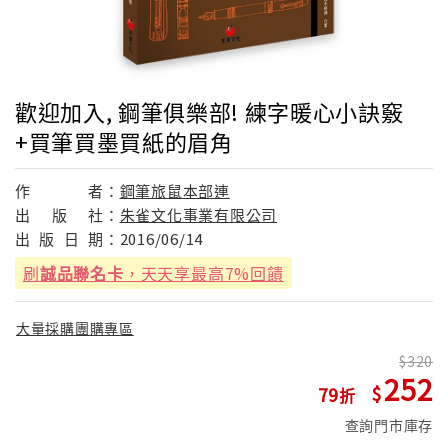
歡迎加入, 鋼筆俱樂部! 練字暖心小訣竅
+買筆買墨買紙的眉角
作
者：
鋼筆旅鼠本部連
出
版
社：
朱雀文化事業有限公司
出
版
日
期：
2016/06/14
刷
誠品聯名卡
，天天享最高7%回饋
大量採購團購專區
320
252
79
查詢門市庫存