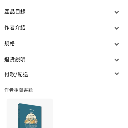
們的書寫經歷，以及在買筆、買紙、買墨水這條「不歸
路」的心情，讓初入筆坑的讀者有些許的認識，不要盲
產品目錄
目追尋名筆，瞭解並漸漸進入筆墨紙之間和諧搭配的藝
術大門。
作者介紹
規格
退貨說明
付款/配送
作者相關書籍