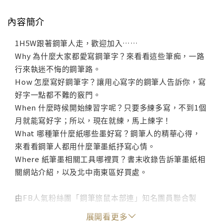
內容簡介
1H5W跟著鋼筆人走，歡迎加入……
Why 為什麼大家都愛寫鋼筆字？來看看這些筆痴，一路
行來執迷不悔的鋼筆路。
How 怎麼寫好鋼筆字？讓用心寫字的鋼筆人告訴你，寫
好字一點都不難的竅門。
When 什麼時候開始練習字呢？只要多練多寫，不到1個
月就能寫好字；所以，現在就練，馬上練字！
What 哪種筆什麼紙哪些墨好寫？鋼筆人的精華心得，
來看看鋼筆人都用什麼筆墨紙抒寫心情。
Where 紙筆墨相關工具哪裡買？書末收錄告訴筆墨紙相
關網站介紹，以及北中南東區好買處。
由FB人氣粉絲團「鋼筆旅鼠本部連」知名團員聯合製
作，除了秀出鋼筆前輩們快樂書寫的墨寶外，亦分享他
展開看更多