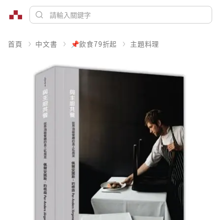
首頁
中文書
📌飲食79折起
主題料理