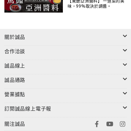
【驚艷亞洲醬料】 一道菜的美
同尺寸紙張特殊裝訂，質感高雅，自用、送禮皆宜！
味，99%取決於調醬。
◎全書照片皆為名攝影師佩爾安諾斯‧約根森（Per-
Anders Jörgensen）所攝，是食譜書，也是料理攝影
集！！
關於誠品
◎詳細介紹18家頂級餐廳的經營理念、一窺廚房景色，
遠在家中如同親臨這些米其林餐廳。
合作洽談
◎書末附料理名稱與人物、餐廳索引，不管想做哪一道
菜，或是認識哪家餐廳與主廚，搜尋省時又快速。
誠品線上
誠品通路
來看看本書中精選了哪18家頂級餐廳的員工私房菜：
營業據點
Blue Hill at Stone Barns（石穀倉藍丘）、
Noma（諾瑪餐廳）、The French Laundry（法式洗
訂閱誠品線上電子報
衣坊）
關注誠品
El Celler de Can Roca（洛卡兄弟餐廳）、Chez