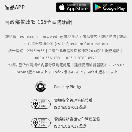
Panisse（帕妮絲之家）、Maison Pic（皮克之家）
誠品APP
Pierre Gagnaire（皮耶‧加尼葉餐廳）、Quay（碼頭餐
內政部警政署
165全民防騙網
廳）、Roberta’s（羅貝塔餐廳）
誠品線上eslite.com - powered by 誠品生活 / 誠品書店 / 誠品物流 | 誠品
Royal Mail（皇家郵政酒店）、St. John（聖約翰餐
生活股份有限公司 (eslite Spectrum Corporation)
廳）、Attica（阿緹卡餐廳）、Il Canto（伊坎托餐
統一編號：27952966 | 台灣台北市信義區松德路204號B1 服務電話：
廳）
0800-666-798／+886-2-8789-8921
本網站已依台灣網站內容分級規定處理｜建議使用瀏覽器版本：Google
Chrome版本60以上 / Firefox版本48以上 / Safari 版本11以上
Le Chateaubriand（夏多布里昂小酒館）、Osteria
Francescana（法蘭雀絲卡納）
Passkey Pledge
Asador Etxebarri（埃切瓦里的烤肉店）、
資通安全管理系統榮獲
Mugaritz（慕嘎列茲）、wd~50
ISO/IEC 27001認證
雲端服務資訊安全管理榮獲
ISO/IEC 27017認證