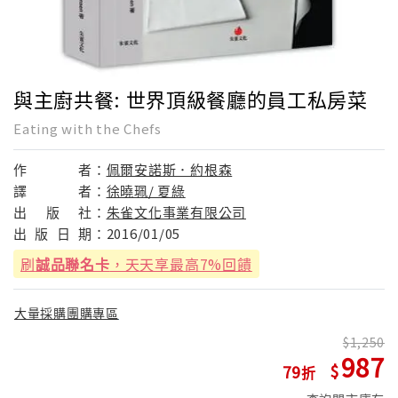
與主廚共餐: 世界頂級餐廳的員工私房菜
Eating with the Chefs
作
者：
佩爾安諾斯．約根森
譯
者：
徐曉珮/ 夏綠
出
版
社：
朱雀文化事業有限公司
出
版
日
期：
2016/01/05
刷
誠品聯名卡
，天天享最高7%回饋
大量採購團購專區
1,250
987
79