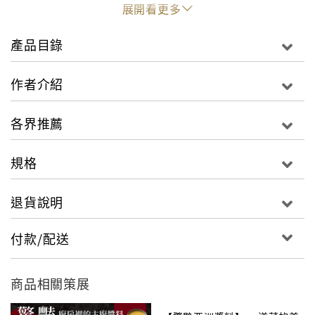
經由世界知名攝影師佩爾安諾斯‧約根森（Per-Anders
展開看更多
Jörgensen）的攝影鏡頭，
他們只想告訴你：
產品目錄
家庭風味的員工私房菜，比你看到的餐廳菜單，更令人
垂涎！
作者介紹
而現在，你也可以在家自己做！！
各界推薦
規格
◎18家舉世聞名的米其林餐廳破天荒攜手合著，不藏私
公開自家員工私房菜食譜。
退貨說明
◎本書繼英國版之後，領先亞洲、歐美等國，率先推出
中文翻譯版，以饗讀者。
付款/配送
◎書中料理食材部分詳細標示2、6、20人，甚至50人份
的食材量，適合各種用餐情況。
◎貼心地將食材單位做好換算，方便讀者以現有的測量
商品相關策展
工具製作。
◎封面為硬皮襯布精裝，內頁依食譜與餐廳介紹而以不