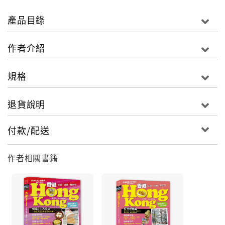
★不能不吃的甜品糖水
★香港茶餐廳必點美食
產品目錄
★這些飲茶點心超好吃，飲茶小常識
★帶我回家吧！香港伴手禮大推薦
作者介紹
★只要半天的香港主題之旅
規格
十幾歲的追星之旅，我前往紅磡體育館朝聖；二十幾歲
退貨說明
的血拼之旅，我足跡遍及九龍和港島商場；三十幾歲的
美食之旅，我以品嘗到各種小吃、甜點和飲茶為樂。原
付款/配送
來香港，它是一個能讓我輕鬆玩、隨意吃、開心買，在
各方面能得到滿足的好地方。
作者相關書籍
我常向周圍、尤其是第一次出國的朋友，推薦前往香港
旅遊。原因在於辦理簽證手續方便、航程近，以及語言
通。所以，即使只有3天的空檔、外語不甚流利、害怕時
差擾人遊興，但只要是香港，都能盡情放鬆四處遊玩。
此外，我建議大家以自由行的方式前往，不論是迪士尼