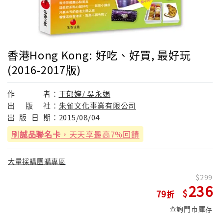
香港Hong Kong: 好吃、好買, 最好玩
(2016-2017版)
作
者：
王郁婷/ 吳永娟
出
版
社：
朱雀文化事業有限公司
出
版
日
期：
2015/08/04
刷
誠品聯名卡
，天天享最高7%回饋
大量採購團購專區
299
236
79
查詢門市庫存