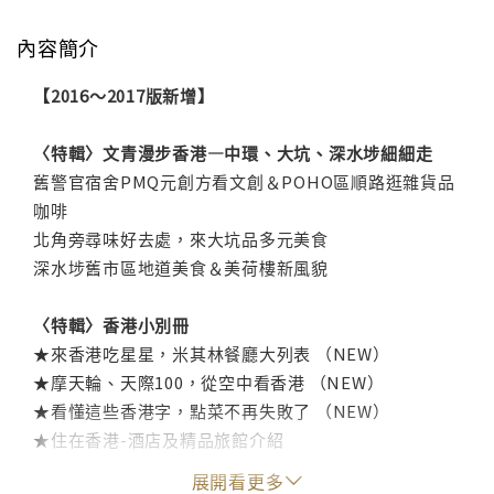
內容簡介
【2016～2017版新增】
〈特輯〉文青漫步香港—中環、大坑、深水埗細細走
舊警官宿舍PMQ元創方看文創＆POHO區順路逛雜貨品
咖啡
北角旁尋味好去處，來大坑品多元美食
深水埗舊市區地道美食＆美荷樓新風貌
〈特輯〉香港小別冊
★來香港吃星星，米其林餐廳大列表 （NEW）
★摩天輪、天際100，從空中看香港 （NEW）
★看懂這些香港字，點菜不再失敗了 （NEW）
★住在香港-酒店及精品旅館介紹
★花小錢買時尚，不能不去的OUTLET
展開看更多