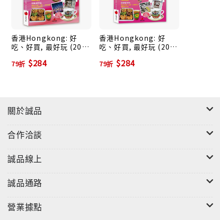
樂園、文化藝術表演、賽馬活動、美食血拼之旅，都可
依自己的喜好，隨性安排停留時間，讓行程更自由。
香港Hongkong: 好
香港Hongkong: 好
吃、好買, 最好玩 (2024
吃、好買, 最好玩 (2025
這本書中介紹的餐廳、購物商場和遊樂區，有些是大排
夏-2025版)
夏-2026版)
$284
$284
長龍不可不去的名店（很多旅遊書都有寫了），但有些
79折
79折
則是我自己比較偏愛的特色美食、小店，也許並非盡如
每個人的意，但都頗有人情味，讓你能體驗到特殊的香
港庶民風情。所以，趕緊安排幾天假期，和三五好友、
關於誠品
情侶、家人，展開一場美妙的香港之旅吧！(by本書作
者/王郁婷)
合作洽談
誠品線上
誠品通路
營業據點