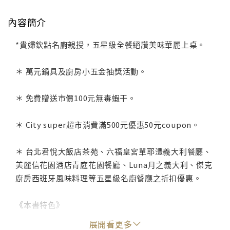
內容簡介
*貴婦欽點名廚親授，五星級全餐絕讚美味華麗上桌。
＊ 萬元鍋具及廚房小五金抽獎活動。
＊ 免費贈送市價100元無毒蝦干。
＊ City super超市消費滿500元優惠50元coupon。
＊ 台北君悅大飯店茶苑、六福皇宮單耶澧義大利餐廳、
美麗信花園酒店青庭花園餐廳、Luna月之義大利、傑克
廚房西班牙風味料理等五星級名廚餐廳之折扣優惠。
《本書特色》
展開看更多