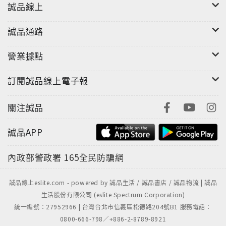
誠品線上
慾的麵飯、主菜，最後讓齒頰留香的甜點畫下一個完美
的句點。一道道西式美饌就這樣從五星級名廚的金手指
誠品通路
變出來，像魔法、更像色香味俱全的藝術品。品嚐的同
時，每一口都變成記憶中最幸福的滋味。請跟著名廚飛
營業據點
舞的巧手一窺烹調的堂奧，在家裡也可以做出五星級餐
廳的全套美食。這是一場華麗的家宴、更是一次美味的
訂閱誠品線上電子報
大探索。
關注誠品
誠品APP
內政部警政署
165全民防騙網
誠品線上eslite.com - powered by 誠品生活 / 誠品書店 / 誠品物流 | 誠品
生活股份有限公司 (eslite Spectrum Corporation)
統一編號：27952966 | 台灣台北市信義區松德路204號B1 服務電話：
0800-666-798／+886-2-8789-8921