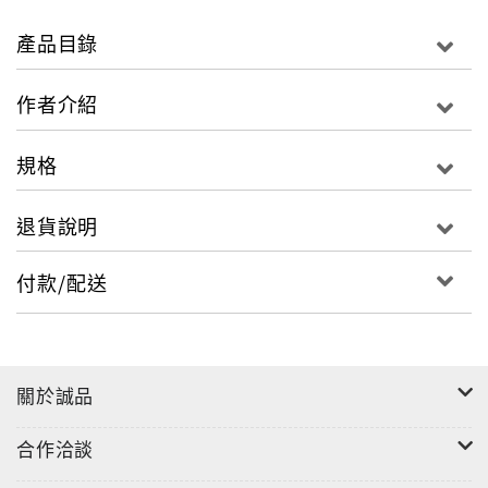
◎ 由五位星級餐廳主廚示範湯、開胃菜&沙拉、麵食&
燉飯、主菜和甜點的料理密技，在家也能做出五星級西
產品目錄
式全餐。
作者介紹
◎ 為朱雀文化十週年紀念食譜，有慶祝週年的超值
coupon券大放送。
規格
◎ 版面華麗、解說詳盡，入得廚房、出得廳堂，是一本
退貨說明
具典藏價值亦非常實用的食譜。
付款/配送
◎ 春天診所董事長何麗玲、中廣節目主持人&美食家吳
恩文、金星娛樂節目策劃萬思惟專文推薦。
關於誠品
《內容簡介》
合作洽談
從喚醒味蕾的湯品、清心爽口的開胃菜沙拉，到填滿食