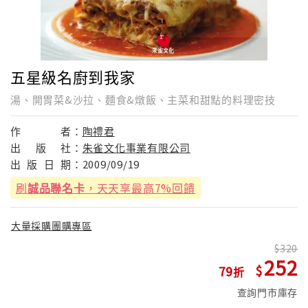
五星級名廚到我家
湯、開胃菜&沙拉、麵食&燉飯、主菜和甜點的料理密技
作
者：
陶禮君
出
版
社：
朱雀文化事業有限公司
出
版
日
期：
2009/09/19
刷
誠品聯名卡
，天天享最高7%回饋
大量採購團購專區
320
252
79
查詢門市庫存