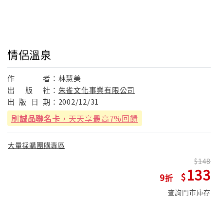
情侶溫泉
作
者：
林慧美
出
版
社：
朱雀文化事業有限公司
出
版
日
期：
2002/12/31
刷
誠品聯名卡
，天天享最高7%回饋
大量採購團購專區
148
133
9
查詢門市庫存