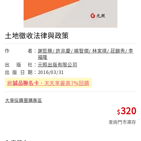
土地徵收法律與政策
作
者：
謝哲勝/ 許兆慶/ 楊智傑/ 林家祺/ 莊錦秀/ 李
福隆
出
版
社：
元照出版有限公司
出
版
日
期：
2016/03/31
刷
誠品聯名卡
，天天享最高7%回饋
大量採購團購專區
320
查詢門市庫存