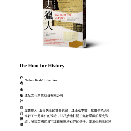
The Hunt for History
作
Nathan Raab/ Luke Barr
者
出
版
遠足文化事業股份有限公司
社
商
歷史獵人: 追尋失落的世界寶藏：透過這本書，拉伯帶領讀者
品
進行了一趟瘋狂的巡狩，並巧妙地打開了無數隱藏的歷史裂
描
縫：發現英國官員守護住羅塞塔石碑的信件、愛迪生鋪設的第
述