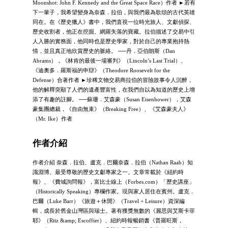
Moonshot: John F. Kennedy and the Great Space Race）作者 ►若有
下一輩子，我希望變身為奈森．拉伯，與我們最為歌頌的古代英雄
同在。在《歷史獵人》書中，我們直視一位時光旅人、文獻偵探、
歷史收割者，他正在挖掘、網羅失落的寶藏。拉伯描述了交易中引
人入勝的實務面，他同時也是歷史學家，對於自己的專業抱持熱
情，並且真正地欣賞歷史的脈絡。 ──丹．亞伯朗斯（Dan
Abrams），《林肯的最後一場審判》（Lincoln’s Last Trial）、
《迪奧多．羅斯福的申辯》（Theodore Roosevelt for the
Defense）合著作者 ►珍稀文物交易商拉伯的冒險故事令人沉醉，
他的解釋突顯了人們的遺產豐富性，在我們自以為知道的歷史上增
添了有趣的註腳。 ──蘇珊．艾森豪（Susan Eisenhower），艾森
豪集團總裁，《自由無束》（Breaking Free）、《艾森豪夫人》
（Mr. Ike）作者
作者介紹
作者介紹 奈森．拉伯、盧克．巴爾奈森．拉伯（Nathan Raab）知
識淵博、最受尊敬的歷史文獻專家之一。文章常載於《紐約時
報》、《費城詢問報》，富比士線上（Forbes.com）「歷史講座」
（Historically Speaking）專欄作家。現與家人居住在賓州。盧克．
巴爾（Luke Barr）《旅遊＋休閒》（Travel + Leisure）資深編
輯，成長於舊金山灣區與瑞士。著有獲獎無數的《麗思與艾斯卡菲
耶》（Ritz &amp; Escoffier）、紐約時報暢銷書《普羅旺斯，