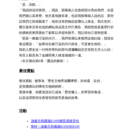
「是，沒錯。」
「我認得這些東西。」我說，那兩個人也曾經想出售給我們，但是
我們擔心其來歷。他天真地微笑著，告訴我那兩個人說的話，那些
話我們之前就聽過了，他並沒有把物品從攤位上移走。我注意到，
攤主後來沒有在他的網站為這批文件打廣告，我猜想他直接用打折
的價格把東西賣給了顧客以求趕快脫手。我記得自己當時想著，
「那是一條被汙染的河川」，我們長期以來都用這個比喻；我現在
會這麼說：「如果你在被汙染的河川抓魚，可是會生病的。」
我初入歷史這一行時所學到的那句漢彌爾頓忠言突然又浮上心頭：
有些人願意為了金錢而將人格道德拋到一邊。
（本文摘自第6章〈贗品的藝術〉）
最佳賣點
最佳賣點 : 被譽為「歷史文物界福爾摩斯」的奈森．拉伯，
是美國傑出的稀有文物經銷商，
透過本書，他要述說自己成為「歷史獵人」的學習與養成，
以及追尋那些珍貴發現與探究真偽的故事。
活動
讀書共和國滿$1499贈質感後背包
限時！讀書共和國滿$1000折$100