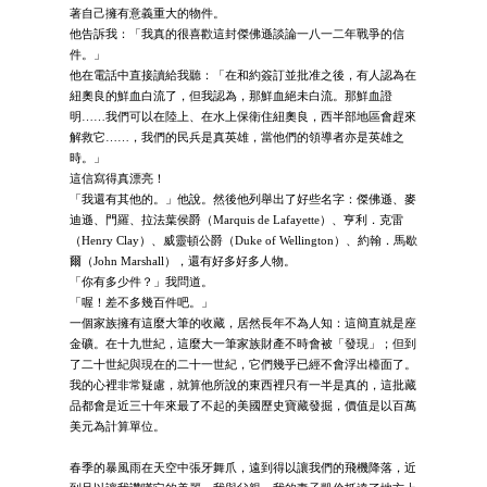
著自己擁有意義重大的物件。
他告訴我：「我真的很喜歡這封傑佛遜談論一八一二年戰爭的信
件。」
他在電話中直接讀給我聽：「在和約簽訂並批准之後，有人認為在
紐奧良的鮮血白流了，但我認為，那鮮血絕未白流。那鮮血證
明……我們可以在陸上、在水上保衛住紐奧良，西半部地區會趕來
解救它……，我們的民兵是真英雄，當他們的領導者亦是英雄之
時。」
這信寫得真漂亮！
「我還有其他的。」他說。然後他列舉出了好些名字：傑佛遜、麥
迪遜、門羅、拉法葉侯爵（Marquis de Lafayette）、亨利．克雷
（Henry Clay）、威靈頓公爵（Duke of Wellington）、約翰．馬歇
爾（John Marshall），還有好多好多人物。
「你有多少件？」我問道。
「喔！差不多幾百件吧。」
一個家族擁有這麼大筆的收藏，居然長年不為人知：這簡直就是座
金礦。在十九世紀，這麼大一筆家族財產不時會被「發現」；但到
了二十世紀與現在的二十一世紀，它們幾乎已經不會浮出檯面了。
我的心裡非常疑慮，就算他所說的東西裡只有一半是真的，這批藏
品都會是近三十年來最了不起的美國歷史寶藏發掘，價值是以百萬
美元為計算單位。
春季的暴風雨在天空中張牙舞爪，遠到得以讓我們的飛機降落，近