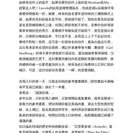
如林肯信件上的簽字；如果你看到信件上簽的是Abraham或Abe，
趕緊走人吧！Lincoln的結尾是種雙層簽名，也就是l跟n這兩個字母
會變得稍微高一些；確實，林肯的簽名通常是特殊的三層階梯式上
揚，如果你見到的簽名是平的，那就很可疑了。我現在看見的這個
簽名是那種階梯式上揚，但我心裡卻有點不舒坦。這整封信的筆跡
看來有種刻意的用力，某幾個字母貌似是仔細寫下，甚至是描出來
的，日期部分蜷縮起來，字行並不直，反而是上上下下起起伏伏。
事情不對勁！然而，這可是一封很有名的信件，廣為出版品引用，
且出售者是有名望的交易商，傳記作者兼學者卡爾．桑德堡（Carl
Sandburg）的偉大著作便曾經引述該信。還沒細細查看掃描檔，父
親便建議把它買下。這封重要的書信內容是關於美國內戰期間，林
肯總統特赦一位要受處決的士兵，林肯為此行為獲得公正與仁慈的
稱許。可是，這封信卻沒有通過「一瞬」的直覺測驗。
在我入行的第一天，父親走到他的參考書書櫃前（那些書如今都極
為罕見或已絕版）抽出了一本書。
老爸說：「讀讀這個。」
多年以前，大約在我八歲時，父親便開始蒐集書籍，後來這變成一
套龐大的參考書叢，裡頭有關於鑑定真偽的書、過去大型拍賣的型
錄、名人傳記、簽名真跡說明等等，他利用這些書籍來對比自己蒐
集來的筆跡與簽名。時間拉到我入行的時候，他那幾面牆已經擺了
滿滿的書。
在討論此領域的歷史時他曾解說道：「亞里斯多德（Aristotle）蒐
集手稿跟地圖；古羅馬人也這麼做。老普林尼（Pliny the Elder）