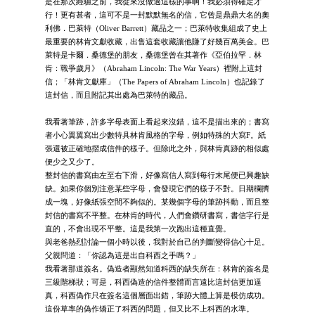
是在那次經驗之前，我從來沒做過這樣的事啊！我必須得確定才
行！更有甚者，這可不是一封默默無名的信，它曾是鼎鼎大名的奧
利佛．巴萊特（Oliver Barrett）藏品之一；巴萊特收集組成了史上
最重要的林肯文獻收藏，出售這套收藏讓他賺了好幾百萬美金。巴
萊特是卡爾．桑德堡的朋友，桑德堡曾在其著作《亞伯拉罕．林
肯：戰爭歲月》（Abraham Lincoln: The War Years）裡附上這封
信；「林肯文獻庫」（The Papers of Abraham Lincoln）也記錄了
這封信，而且附記其出處為巴萊特的藏品。
我看著筆跡，許多字母表面上看起來沒錯，這不是描出來的；書寫
者小心翼翼寫出少數特具林肯風格的字母，例如特殊的大寫F。紙
張還被正確地摺成信件的樣子。但除此之外，與林肯真跡的相似處
便少之又少了。
整封信的書寫由左至右下滑，好像寫信人寫到每行末尾便已興趣缺
缺。如果你個別注意某些字母，會發現它們的樣子不對。日期欄擠
成一塊，好像紙張空間不夠似的。某幾個字母的筆跡抖動，而且整
封信的書寫不平整。在林肯的時代，人們會鑽研書寫，書信字行是
直的，不會出現不平整。這是我第一次跑出這種直覺。
與老爸熱烈討論一個小時以後，我對於自己的判斷變得信心十足。
父親問道：「你認為這是出自科西之手嗎？」
我看著那道簽名。偽造者顯然知道科西的缺失所在：林肯的簽名是
三級階梯狀；可是，科西偽造的信件整體而言遠比這封信更加逼
真，科西偽作只在簽名這個層面出錯，筆跡大體上算是模仿成功。
這份草率的偽作矯正了科西的問題，但又比不上科西的水準。