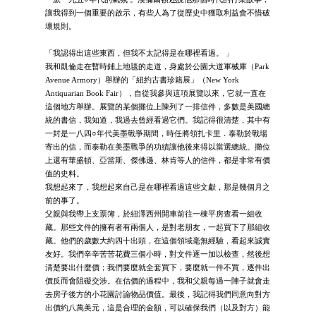
讓我得到一個重要的啟示，有些人為了從歷史中獲取利益會不惜破
壞規則。
「我認得出這些東西，但我不太記得是在哪裡看過。 」
我和凱倫走在暫時鋪上地毯的走道，身處於公園大道軍械庫（Park
Avenue Armory）舉辦的「紐約古書珍籍展」（New York
Antiquarian Book Fair），自從我參與這項展覽以來，它就一直在
這個地方舉辦。展覽的某個攤位上陳列了一排信件，多數是美國總
統的書信，我知道，我過去曾經看過它們。我記得很清楚，其中有
一封是一八四○年代美墨戰爭期間，時任將領扎卡里．泰勒於戰場
寄出的信，而泰勒在美墨戰爭的功績讓他後來得以當選總統。攤位
上還有華盛頓、亞當斯、傑佛遜、林肯等人的信件，都是非常有價
值的史料。
我想起來了，我想起來自己是在哪裡看過這些文獻，那是幾個月之
前的事了。
父親與我帶上支票簿，於紐澤西州開車前往一棟平房查看一組收
藏。那些文件的擁有者有兩個人，是對老朋友，一起買下了那組收
藏。他們的歲數大約四十出頭，在這個領域毫無經驗，看起來誠實
友好。我們辛辛苦苦花費三個小時，對文件逐一加以檢查，然後想
清楚要出什麼價；我們要麼就全套買下，要麼就一件不買，逐件出
價反而會阻礙交涉。在估價的過程中，我和父親每過一陣子就會走
去房子後方的小花園討論物品價值。最後，我記得我們同意向對方
出價約八萬美元，這是合理的金額，可以確保我們（以及對方）能