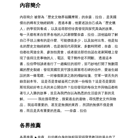
內容簡介
內容簡介 被譽為「歷史文物界福爾摩斯」的奈森．拉伯， 是美國
傑出的稀有文物經銷商， 透過本書，他要述說自己成為「歷史獵
人」的學習與養成， 以及追尋那些珍貴發現與探究真偽的故事。
每一天都有來自世界各地的人試著聯繫奈森．拉伯，請他協助了解
自己手頭上擁有的是什麼、可能價值多少，以及如何出售。他是知
名的歷史文物經銷商，也是個現代尋寶家。多數時間裡，奈森．拉
伯都在周遊全美、參加拍賣會，或者接洽那些自認在老家閣樓上發
現了值得注意事物的人，電話、電子郵件從不間斷。 透過這本
書，拉伯帶領讀者進行了一趟瘋狂的巡狩，並巧妙地打開了無數隱
藏的歷史裂縫：發現英國官員守護住羅塞塔石碑的信件、愛迪生鋪
設的第一條電纜、一封修復眼淚之路的殘缺短箋、空軍一號丟失的
錄音副本等。 這是否是拿破崙死亡的第一份報告？這是否是愛因
斯坦寫給好奇士兵的未公開信件？拉伯發現的每份文件與物品都有
著引人入勝的故事，並且為我們自以為熟悉的生活提供了新的見
解。 ──── 我在搜尋歷史，搜索過去的遺物，尋找歷史文件與物
品， 我追尋重要的、甚至是無價的東西， 所謂的無價不僅是價
格，而且是具有重要的意義。 ──奈森．拉伯
各界推薦
各界推薦 ►奈森．拉伯將自身的旅程與習得寶貴教訓的過去作了