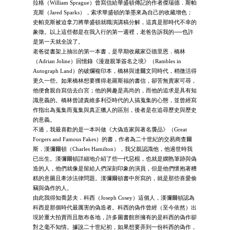
拉格（William Sprague）曾寫信給華盛頓傳記的作者傑瑞德．斯帕
克斯（Jared Sparks），索求華盛頓的筆墨來為自己的收藏增色；
史帕克斯被迫拿刀將華盛頓就職演講稿分解，這真是那時代不幸的
象徵。以上這些都是在我入行的第一週裡，老爸告訴我的──也許
是第一天就全說了。
老爸從書架上抽出的第一本書，是早期收藏家亞德里恩．橋林
（Adrian Joline）回憶錄《漫遊親筆簽名之境》（Rambles in
Autograph Land）的破爛複印本，橋林與達爾文同時代，稍微活得
更久一些。如果橋林想要獲得老羅斯福的書信，卻苦無賣家可尋，
他便會親自寫信去白宮；他的興趣是高尚的，而他的追求是具有知
識意義的。橋林曾譴責維多利亞時代的人搞蒐集的心態，並曾經寫
作指出為蒐集而蒐集與真正獵人的區別，後者是在追尋歷史與歷史
的意義。
不過，我最喜歡的是一本叫做《大偽造家與著名贗品》（Great
Forgers and Famous Fakes）的書，作者為二十世紀的交易商查爾
斯．漢彌爾頓（Charles Hamilton），我父親認識他，他過世時我
已出生。漢彌爾頓詳細地介紹了些一代惡棍，也就是嫻熟筆跡與偽
造的人，他們就像是留給人們深刻印象的演員，但是他們懷抱著糟
糕的意圖且牽涉法律問題。漢彌爾頓書中所寫的，就是那些喜愛偷
竊與偽作的人。
由此我得知喬瑟夫．科西（Joseph Cosey）這個人，漢彌爾頓認為
科西是那個時代最厲害的偽造者。科西的偽作曾經（至今依然）出
現於重大拍賣而且散布各地，許多圖書館所擁有的是科西的偽作卻
對之毫不知情。據說二十世紀初，如果想要弄到一份科西的偽作，