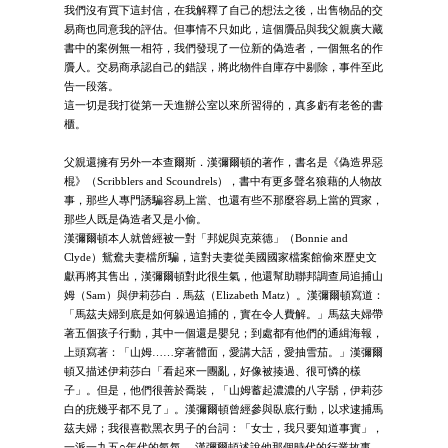
我們沒有買下這封信，在我解釋了自己的想法之後，出售物品的交
易商也同意我的評估。但事情不只如此，這個贗品與我父親廣大藏
書中的案例無一相符，我們發現了一位新的偽造者，一個無名的作
贗人。交易商承認自己的錯誤，將此物件自庫存中剔除，事件至此
告一段落。
這一切是我打從第一天進辦公室以來所習得的，真多虧有老爸的書
櫃。
父親還擁有另外一本查爾斯．漢彌爾頓的著作，書名是《偽造界惡
棍》（Scribblers and Scoundrels），書中有更多聲名狼藉的人物故
事，那些人專門誘騙容易上當、也還有些不那麼容易上當的買家，
那些人既是偽造者又是小偷。
漢彌爾頓本人就曾經被一對「邦妮與克萊德」（Bonnie and
Clyde）鴛鴦夫妻檔所騙，這對夫妻從美國國家檔案館偷來歷史文
獻再將其售出，漢彌爾頓對此很生氣，他還幫助聯邦調查局追捕山
姆（Sam）與伊莉莎白．馬茲（Elizabeth Matz）。漢彌爾頓寫道：
「馬茲夫婦到底是如何躲過追捕的，實在令人費解。」馬茲夫婦帶
著五個孩子行動，其中一個還是嬰兒；到處都有他們的通緝海報，
上頭寫著：「山姆……穿著體面，愛講大話，愛抽雪茄。」漢彌爾
頓又描述伊莉莎白「看起來一團亂，好像被揍過、很可憐的樣
子」。但是，他們很善於喬裝，「山姆蓄起濃濃的八字鬍，伊莉莎
白的疣幾乎都不見了」。漢彌爾頓曾經參與臥底行動，以求逮捕馬
茲夫婦；我很喜歡黑衣男子的台詞：「女士，我只要知道事實」，
一派一九五○年代的氣氛 。漢彌爾頓述說他那個時代的行業故事，