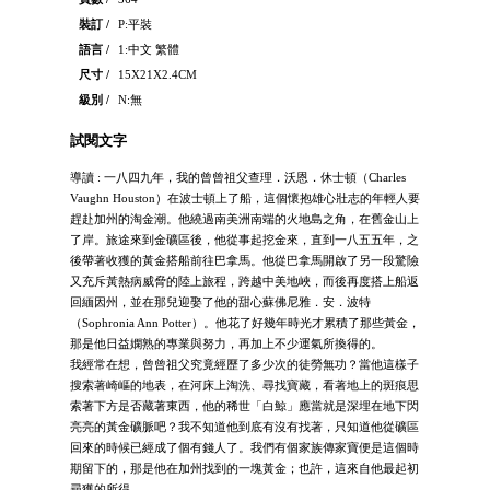
裝訂 /
P:平裝
語言 /
1:中文 繁體
尺寸 /
15X21X2.4CM
級別 /
N:無
試閱文字
導讀 : 一八四九年，我的曾曾祖父查理．沃恩．休士頓（Charles
Vaughn Houston）在波士頓上了船，這個懷抱雄心壯志的年輕人要
趕赴加州的淘金潮。他繞過南美洲南端的火地島之角，在舊金山上
了岸。旅途來到金礦區後，他從事起挖金來，直到一八五五年，之
後帶著收獲的黃金搭船前往巴拿馬。他從巴拿馬開啟了另一段驚險
又充斥黃熱病威脅的陸上旅程，跨越中美地峽，而後再度搭上船返
回緬因州，並在那兒迎娶了他的甜心蘇佛尼雅．安．波特
（Sophronia Ann Potter）。他花了好幾年時光才累積了那些黃金，
那是他日益嫻熟的專業與努力，再加上不少運氣所換得的。
我經常在想，曾曾祖父究竟經歷了多少次的徒勞無功？當他這樣子
搜索著崎嶇的地表，在河床上淘洗、尋找寶藏，看著地上的斑痕思
索著下方是否藏著東西，他的稀世「白鯨」應當就是深埋在地下閃
亮亮的黃金礦脈吧？我不知道他到底有沒有找著，只知道他從礦區
回來的時候已經成了個有錢人了。我們有個家族傳家寶便是這個時
期留下的，那是他在加州找到的一塊黃金；也許，這來自他最起初
尋獲的所得。