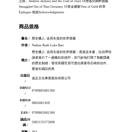
之路」Andrew Jackson and the Trail of Tears 18潛逃出納粹德國
Smuggled Out of Nazi Germany 19黃金礦脈Vein of Gold 終章
Epilogue 致謝Acknowledgments
商品規格
書名 /
歷史獵人: 追尋失落的世界寶藏
作者 /
Nathan Raab Luke Barr
歷史獵人: 追尋失落的世界寶藏：透過這本書，拉伯帶領
讀者進行了一趟瘋狂的巡狩，並巧妙地打開了無數隱藏
簡介 /
的歷史裂縫：發現英國官員守護住羅塞塔石碑的信件、
愛迪生鋪設的第
出版社
遠足文化事業股份有限公司
/
ISBN13
9789865081300
/
ISBN10
986508130X
/
EAN /
9789865081300
誠品26
2682155575008
碼 /
頁數 /
364