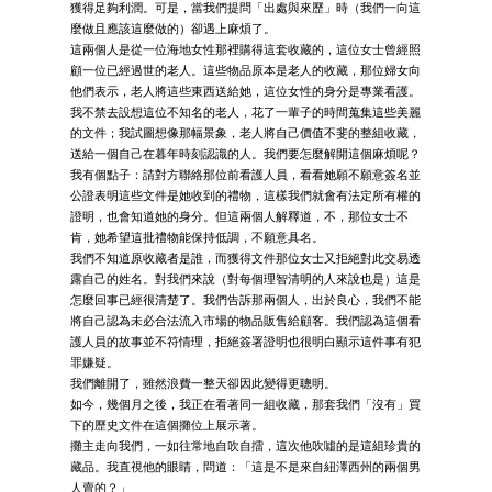
獲得足夠利潤。可是，當我們提問「出處與來歷」時（我們一向這
麼做且應該這麼做的）卻遇上麻煩了。
這兩個人是從一位海地女性那裡購得這套收藏的，這位女士曾經照
顧一位已經過世的老人。這些物品原本是老人的收藏，那位婦女向
他們表示，老人將這些東西送給她，這位女性的身分是專業看護。
我不禁去設想這位不知名的老人，花了一輩子的時間蒐集這些美麗
的文件；我試圖想像那幅景象，老人將自己價值不斐的整組收藏，
送給一個自己在暮年時刻認識的人。我們要怎麼解開這個麻煩呢？
我有個點子：請對方聯絡那位前看護人員，看看她願不願意簽名並
公證表明這些文件是她收到的禮物，這樣我們就會有法定所有權的
證明，也會知道她的身分。但這兩個人解釋道，不，那位女士不
肯，她希望這批禮物能保持低調，不願意具名。
我們不知道原收藏者是誰，而獲得文件那位女士又拒絕對此交易透
露自己的姓名。對我們來說（對每個理智清明的人來說也是）這是
怎麼回事已經很清楚了。我們告訴那兩個人，出於良心，我們不能
將自己認為未必合法流入市場的物品販售給顧客。我們認為這個看
護人員的故事並不符情理，拒絕簽署證明也很明白顯示這件事有犯
罪嫌疑。
我們離開了，雖然浪費一整天卻因此變得更聰明。
如今，幾個月之後，我正在看著同一組收藏，那套我們「沒有」買
下的歷史文件在這個攤位上展示著。
攤主走向我們，一如往常地自吹自擂，這次他吹噓的是這組珍貴的
藏品。我直視他的眼睛，問道：「這是不是來自紐澤西州的兩個男
人賣的？」