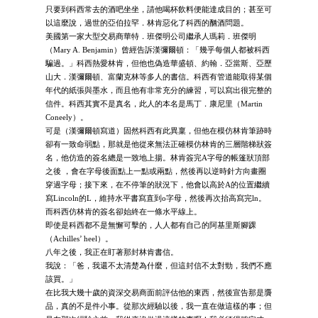
只要到科西常去的酒吧坐坐，請他喝杯飲料便能達成目的；甚至可
以這麼說，過世的亞伯拉罕．林肯惡化了科西的酗酒問題。
美國第一家大型交易商華特．班傑明公司繼承人瑪莉．班傑明
（Mary A. Benjamin）曾經告訴漢彌爾頓：「幾乎每個人都被科西
騙過。」科西熱愛林肯，但他也偽造華盛頓、約翰．亞當斯、亞歷
山大．漢彌爾頓、富蘭克林等多人的書信。科西有管道能取得某個
年代的紙張與墨水，而且他有非常充分的練習，可以寫出很完整的
信件。科西其實不是真名，此人的本名是馬丁．康尼里（Martin
Coneely）。
可是（漢彌爾頓寫道）固然科西有此異稟，但他在模仿林肯筆跡時
卻有一致命弱點，那就是他從來無法正確模仿林肯的三層階梯狀簽
名，他仿造的簽名總是一致地上揚。林肯簽完A字母的帳篷狀頂部
之後 ，會在字母後面點上一點或兩點，然後再以逆時針方向畫圈
穿過字母；接下來，在不停筆的狀況下，他會以高於A的位置繼續
寫Lincoln的L，維持水平書寫直到o字母，然後再次抬高寫完ln。
而科西仿林肯的簽名卻始終在一條水平線上。
即使是科西都不是無懈可擊的，人人都有自己的阿基里斯腳踝
（Achilles’ heel）。
八年之後，我正在盯著那封林肯書信。
我說：「爸，我還不太清楚為什麼，但這封信不太對勁，我們不應
該買。」
在比我大幾十歲的資深交易商面前評估他的東西，然後宣告那是贗
品，真的不是件小事。從那次經驗以後，我一直在做這樣的事；但