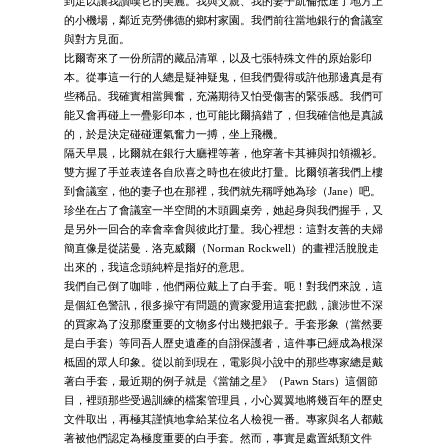
到足以讓我讚嘆它的美麗。我與父親、我的妻子凱倫抵達了地方上
的小機場，鄰近克勞佛德的鄉村家園。我們前往當地銀行的會議室
與對方見面。
比爾寄來了一份所謂的藏品清單，以及七張特殊文件的原始影印
本。從事這一行的人總是疑神疑鬼，但我們覺得或許他那邊真是有
些稀品。我確實相當興奮，充滿期待又怕受傷害的緊張感。我們可
能又會再碰上一疊影印本，也可能比爾搞錯了，但我確信他是真誠
的，於是決定碰碰運氣奮力一搏，坐上飛機。
隔天早晨，比爾就在銀行大廳裡等著，他穿著卡其褲與扣領襯衫。
雙方握了手並表達各自欣喜之時也在彼此打量。比爾領著我們上樓
到會議室，他的妻子也在那裡，我們就先稱呼她為珍（Jane）吧。
珍坐在占了會議室一半空間的木頭圓桌旁，她起身與我們握手，又
是另外一回合的幸會幸會與彼此打量。我心裡想：這對友善的夫婦
簡直像是從諾曼．洛克威爾（Norman Rockwell）的畫裡活脫脫走
出來的，我這念頭純粹是指好的意思。
我們自己倒了咖啡，他們兩位戴上了白手套。呃！對我們來說，這
是個紅色警訊，很多操守有問題的賣家愛用這套把戲，讓涉世不深
的買家為了沒那麼重要的文物多付出幾把銀子。手套形象（當然要
是白手套）等同吾人歷史遺產的自詡保護者，這件事已經成為根深
柢固的眾人印象。從以前到現在，電影與小說中的那些專家總是戴
著白手套，最近期的例子就是《當舖之星》（Pawn Stars）這個節
目，裡頭那些受過訓練的檔案管理員，小心翼翼地將幾百年的歷史
文件取出，再極其謹慎地拿給某位名人檢視一番。專家與名人都戴
著被他們認定為極度重要的白手套。然而，事實是處置紙類文件