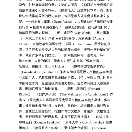
融合，對於蒐集與關心歷史文物的人而言，拉伯對於自身廣博的冒
險故事述說令人書不釋手。《歷史獵人》說故事的本事一流，對於
那些造成當前局勢的歷史事件，你的思考方式將會被此書永久改
變。 ──丹尼爾．韋斯（Daniel Weiss），大都會藝術博物館館長兼
執行長 ►拉伯帶領讀者進行了一趟瘋狂的狩獵，並巧妙地打開了
無數隱藏的歷史裂縫。 ──傑．威尼克（Jay Winik），歷史學家，
《一八六五年四月》作者 ►有如阿嘉莎．克莉絲蒂（Agatha
Christie）短編故事集與羅伯特．卡羅（Robert Caro）回憶錄的合
體，這位簽名文件交易大戶的回憶兼自傳中，擁有一座神祕的寶
庫，藏著許多精彩的歷史。……如同模仿約翰．漢考克（John
Hancock）大膽的筆跡，我會大力標註本書為『極為推薦』。 ──
哈羅德．霍爾澤（Harold Holzer），《庫柏聯盟學院的林肯》
（Lincoln at Cooper Union）作者 ►追蹤尋覓歷史文物的故事總是
非常吸引人，尤其當擁有鷹眼般的奈森．拉伯，發現人們共同歷史
中的稀世珍寶，更讓這樣的吸引力翻倍。這是本關於迷人冒險的
書，閱讀它帶來了無比樂趣。 ──理查．羅德茲（Richard
Rhodes），《製作原子彈》（The Making of the Atomic Bomb）作
者 ►《歷史獵人》追尋美國歷史罕見文物的故事使人著迷。多年
來，被拉伯掘發的林肯、愛迪生、甘迺迪、邱吉爾個人物品與文
件，屢屢登上國際新聞。拉伯作為古文物家、修復家、文物管理
者、田野調查家的經歷非凡。本書值得高度推薦！ ──道格拉斯．
布林克利（Douglas Brinkley），萊斯大學（Rice University）歷史
學教授，《美國登月：約翰．甘迺迪與太空競賽》（American