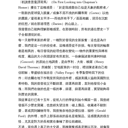
〈初讀查普曼譯荷馬〉（On First Looking into Chapman’s
Homer）攫住了這種感受：「於是我感覺自己似是天象的觀察者／
一顆新的星球竄入眼簾／或像不屈不撓的科爾蒂斯（Cortez）以他
的鷹眼／凝視著太平洋──而他所有手下／面面相覷，浸淫在沉默
的狂想／就在那達理恩（Darien）的山巔上。」
我發覺自己能夠理解那種感受。在那個時刻，所有的過往歷史一下
子全都湧現於前。
每一天都帶來新的希望，一種對於發現的全新振奮：這也是為什
麼，我們是這一行的佼佼者。這種感受從不折損。每次發現的輪廓
都是相異的，每日發現的紋理也都在變化──物件的重要性與稀有
程度、藏品的大小與淵源皆有所差別。一份麻薩諸塞州康柯特鎮
（Concord）的原始土地調查，是由亨利．大衛．梭羅（Henry
David Thoreau）所繪製；甘地親筆的一封信，裡頭陳述著自己相
信耶穌；華盛頓在福吉谷（Valley Forge）冬季紮營時寫下的信
件；邱吉爾在地下作戰室所寫的信件裡，感謝美國人協助英國對抗
希特勒。我的曾曾祖父不斷篩選、篩選再篩選，直到他發現小金
塊；而我們在做的也是一樣的事，篩選、篩選再篩選，冀望能夠尋
到歷史的寶庫。
我從事這行已有十五年，從初入行的學徒到如今獨當一面，我曾經
發掘不少歷史寶藏，也曾經失望沮喪：碰上贗品、收藏者不願割
愛，甚或買到贓物等等。我曾無奈地告訴傑拉德．福特（Gerald
Ford）的外甥，他手上那張叔叔的簽名是複製品。這感覺真的很古
怪，尤其是對方的長相實在像極了那位前總統。
不過，當你遇上真正的大交易，那種興奮感真是難以言說。就像我