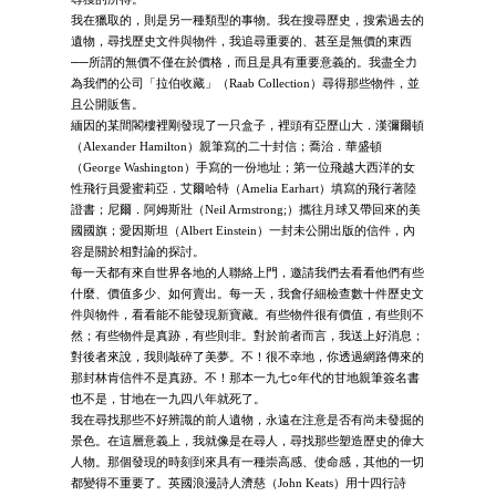
我在獵取的，則是另一種類型的事物。我在搜尋歷史，搜索過去的
遺物，尋找歷史文件與物件，我追尋重要的、甚至是無價的東西
──所謂的無價不僅在於價格，而且是具有重要意義的。我盡全力
為我們的公司「拉伯收藏」（Raab Collection）尋得那些物件，並
且公開販售。
緬因的某間閣樓裡剛發現了一只盒子，裡頭有亞歷山大．漢彌爾頓
（Alexander Hamilton）親筆寫的二十封信；喬治．華盛頓
（George Washington）手寫的一份地址；第一位飛越大西洋的女
性飛行員愛蜜莉亞．艾爾哈特（Amelia Earhart）填寫的飛行著陸
證書；尼爾．阿姆斯壯（Neil Armstrong;）攜往月球又帶回來的美
國國旗；愛因斯坦（Albert Einstein）一封未公開出版的信件，內
容是關於相對論的探討。
每一天都有來自世界各地的人聯絡上門，邀請我們去看看他們有些
什麼、價值多少、如何賣出。每一天，我會仔細檢查數十件歷史文
件與物件，看看能不能發現新寶藏。有些物件很有價值，有些則不
然；有些物件是真跡，有些則非。對於前者而言，我送上好消息；
對後者來說，我則敲碎了美夢。不！很不幸地，你透過網路傳來的
那封林肯信件不是真跡。不！那本一九七○年代的甘地親筆簽名書
也不是，甘地在一九四八年就死了。
我在尋找那些不好辨識的前人遺物，永遠在注意是否有尚未發掘的
景色。在這層意義上，我就像是在尋人，尋找那些塑造歷史的偉大
人物。那個發現的時刻到來具有一種崇高感、使命感，其他的一切
都變得不重要了。英國浪漫詩人濟慈（John Keats）用十四行詩