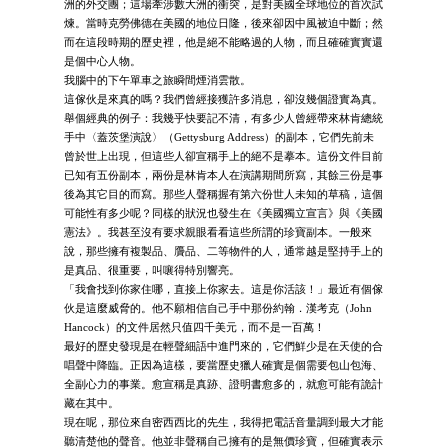
洲的外交團；這場牽涉數大洲的衝突，是對美國全球地位的首次試
煉。當時克勞佛德在美國的地位日隆，後來卻因中風被迫中斷；然
而在這段時期的歷史裡，他是絕不能略過的人物，而且確確實實還
是個中心人物。
我腦中的下午單車之旅瞬間煙消雲散。
這傢伙是來真的嗎？我們曾經接獲許多消息，卻沒幾個證實為真。
舉個經典的例子：我幾乎快要記不清，有多少人曾經帶來林肯總統
手中〈蓋茨堡演說〉（Gettysburg Address）的副本，它們先前未
曾於世上出現，但這些人卻宣稱手上的絕不是摹本。這份文件目前
已知有五份副本，兩份是林肯本人在演講期間所寫，其餘三份是事
後為其它目的而寫。那些人聲稱握有第六份世人未知的草稿，這個
可能性有多少呢？同樣的狀況也發生在《美國獨立宣言》與《美國
憲法》。我甚至沒有要求親眼看看這些所謂的珍寶副本。一般來
說，那些擁有複製品、贗品、二等物件的人，通常越是堅持手上的
是真品、很重要，叫嚷得特別響亮。
「我會找到你家住哪，直接上你家去。這是你活該！」最近有個傢
伙是這麼威脅的。他不願相信自己手中那份約翰．漢考克（John
Hancock）的文件居然只值四千美元，而不是一百萬！
最好的歷史發現是在輕聲細語中進門來的，它們鮮少是在天使的合
唱聲中降臨。正因為這樣，要當歷史獵人確實是個需要包山包海、
全副心力的事業。愈宣稱是真跡、證明書愈多的，就愈可能有詭計
藏在其中。
現在呢，那位來自密西西比的先生，我得把電話音量調到最大才能
聽清楚他的聲音。他並非聲稱自己擁有的是無價珍寶，但確實表示