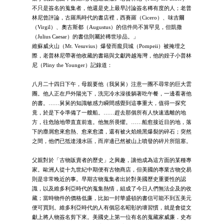
不只是簽名的蒐集者，他還是史上最早討論簽名稀有度的人；老普
林尼曾評論，古羅馬時代的書店裡，西賽羅（Cicero）、味吉爾
（Virgil）、奧古斯都（Augustus）的信件尚不算罕見，但凱撒
（Julius Caesar）的書信則屬於稀世珍品。」
維蘇威火山（Mt. Vesuvius）爆發而龐貝城（Pompeii）被掩埋之
際，老普林尼帶著他收藏的書籍與文獻跨越海灣，他的姪子小普林
尼（Pliny the Younger）記錄道：
八月二十四日下午，母親要他（我舅舅）注意一團不尋常的巨大雲
團。他人正在戶外陽光下，洗完冷水澡後躺著吃午餐，一邊看著他
的書。……舅舅的知識敏感力瞬間感覺到這事重大，值得一探究
竟，於是下令準備了一艘船。……趕去那個所有人快速逃離的地
方，往危險地帶直直前進。他無所畏懼。……船愈接近目的地，落
下的塵屑愈來愈熱、愈來愈濃，還有被火焰燒黑爆裂的碎石；突然
之間，他們已抵達淺水區，而岸邊已然被山上噴發的碎片所阻塞。
父親對於「古物販賣者的歷史」之興趣，讓他成為這方面的某種專
家。歐洲人從十九世紀中期便有古物商店，但美國的專業古物交易
則是非常晚近的事。早期古物蒐集者出於對美國歷史重要性的認
識，以及維多利亞時代的蒐集熱情，組成了今日人們無法企及的收
藏；當時物件的價格低廉，比如一封華盛頓的書信可能不到五美元
便可買到。維多利亞時代的人有個惡名昭彰的壞習慣，就是會從文
獻上將人物簽名剪下來。美國史上第一位有名的蒐藏家威廉．史布