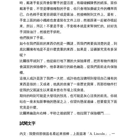
時，戴著手套反而會影響手的靈活度，有礙碰觸陳舊的紙張。當你
戴著手套，不管是哪個種類的手套，你只會增加撕破文件的機率而
已。白色棉手套更容易吸汗或是吸油，然後轉附到文件上。還有，
手套上面的細小纖維也會遺留在文件上頭，然後跟著一起被存檔起
來。所以，拜託！不要是手套，手套根本就是來幫倒忙的。好好洗
手清除油汙，然後把手烘乾。
他們脫掉了手套。
如今在我們面前的東西仍然是一團謎，而我們將要搞清楚的是，到
底比爾擁有地是不是什麼貴重的東西，如果是，這礦脈究竟有多深
呢？
比爾很早就到了，他從銀行地下層的大保險庫裡，把所有物件搬到
會議室的保險櫃中。他拿著銀行的銀色鑰匙，從我們面前走向保險
櫃。
這個人或許是誑了我們一大把，或許他也沒聰明到發現自己擁有的
東西是假的；又或者，他真的坐擁了一座歷史寶庫，而那些物件打
從我的父親誕生以來還未曾在市場上現身過。
期待的時刻可能是大發現的預兆，也可能是灰心沮喪的前兆。你就
站在一座未知新事物的懸崖之上，你望向懸崖邊緣，想要窺見下面
究竟是什麼。
比爾將鑰匙向右轉，半秒之後鎖開了，他拉開了保險櫃門……
試閱文字
內文 : 我覺得那個簽名看起來很棒，上面簽著「A. Lincoln」，一