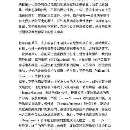
的祖宗休士頓夢想自己能找到地底深處的金礦礦脈，我們也是如
此。我夢想能夠找到了不得的歷史遺物，一些古往今來從沒有人見
識過的東西，豐富的重要文件、信件、物件等等──那樣的發現可
會改變人們對歷史的看法。或許有某個家族世世代代一直擁有某些
收藏，它們被放在地下室裡，直到今日才終於被發覺，是那些從美
洲開發早期留傳至今的驚人遺產。
數年前的某天，宜人的春日午後讓人直想溜出辦公室，當時我正在
看錶，心裡一邊想著等等要回家騎腳踏車去晃晃，此時電話響了。
一位操著南方口音的男士從密西西比打來，聲音非常溫和，我們就
稱他比爾．克勞佛德（Bill Crawford）吧。比爾號稱（他的口氣不
虛浮也不機靈，甚至沒有改變那柔和的語氣）自己擁有一些信件與
物品，是他的曾曾曾曾祖父威廉．哈里斯．克勞佛德（William H.
Crawford）留傳下來的。
威廉．克勞佛德是美國史上罕為人知的大人物之一，或許是其中最
大尾的吧！他是拿破崙與路易十八統治時期，被詹姆斯．麥迪遜
（James Madison）派駐法國的公使。後來又當上麥迪遜總統的戰
爭部長，以及詹姆斯．門羅（James Monroe）總統的財政部長。克
勞佛德從湯瑪斯．傑佛遜（Thomas Jefferson）時代以來，便是好
幾位美國總統的好友兼顧問，他曾擔任喬治亞州的參議員，甚至在
一八二四年差點成為總統候選人。此外，克勞佛德還是與深南方
（Deep South）有著密切關聯的主要政治人物之一。在「一八一二
年戰爭」終了的談判期間，詹姆斯．麥迪遜請克勞佛德領導派往歐