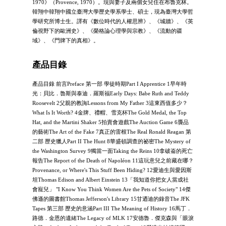
1970》（Provence, 1970）。現與妻子及兩個女兒住在布魯克林。
韓翔中韓翔中國立臺灣大學歷史學系學士、碩士，現為臺灣大學哲
學研究所博士生。譯有《數位時代的人權思辨》、《城牆》、《英
倫視野下的歐洲史》、《榮格論心理學與宗教》、《流動的疆
域》、《門牌下的真相》。
產品目錄
產品目錄 前言Preface 第一部 學徒時期Part I Apprentice 1早年時
光：貝比．魯斯與泰迪．羅斯福Early Days: Babe Ruth and Teddy
Roosevelt 2父親的教誨Lessons from My Father 3這東西值多少？
What Is It Worth? 4金牌、禮帽、雪克杯The Gold Medal, the Top
Hat, and the Martini Shaker 5拍賣會遊戲The Auction Game 6贗品
的藝術The Art of the Fake 7真正的雷根The Real Ronald Reagan 第
二部 歷史獵人Part II The Hunt 8華盛頓調查的祕密The Mystery of
the Washington Survey 9獨當一面Taking the Reins 10拿破崙的死亡
報告The Report of the Death of Napoléon 11這玩意兒之前藏在哪？
Provenance, or Where's This Stuff Been Hiding? 12愛迪生與愛因斯
坦Thomas Edison and Albert Einstein 13「我知道你把女人當成社
會寵兒」 "I Know You Think Women Are the Pets of Society" 14傑
佛遜的圖書館Thomas Jefferson's Library 15甘迺迪的錄音The JFK
Tapes 第三部 歷史的意涵Part III The Meaning of History 16馬丁．
路德．金恩的遺緒The Legacy of MLK 17安德魯．傑克森與「眼淚