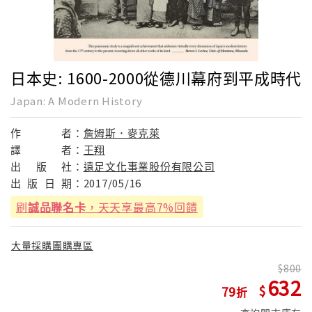
日本史: 1600-2000從德川幕府到平成時代
Japan: A Modern History
作
者：
詹姆斯．麥克萊
譯
者：
王翔
出
版
社：
遠足文化事業股份有限公司
出
版
日
期：
2017/05/16
刷
誠品聯名卡
，天天享最高7%回饋
大量採購團購專區
800
632
79