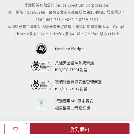
生活股份有限公司 (eslite Spectrum Corporation)
置疑的。
統一編號：27952966 | 台灣台北市信義區松德路204號B1 服務電話：
0800-666-798／+886-2-8789-8921
詹姆斯教授所著《日本史》的又一個魅力在於，它以一
本網站已依台灣網站內容分級規定處理｜建議使用瀏覽器版本：Google
種理性啟動歷史的敘事方式復活了歷史，從而使其具有
Chrome版本60以上 / Firefox版本48以上 / Safari 版本11以上
值得稱道的哲學意味和人性深度。作者在其歷史敘事的
顯形式下，蘊藏著立足於人性的內在形態與精神立場，
Passkey Pledge
這也成為文本建構的內驅動力。縱覽全書，我們不難發
現，在進行宏大歷史敘事的同時，作者始終不忘從人性
資通安全管理系統榮獲
的立場來表現特定歷史時空下人們的生存狀態，從而使
ISO/IEC 27001認證
本書具有一種深切的人文關懷。
雲端服務資訊安全管理榮獲
ISO/IEC 27017認證
近數十年來，歷史著述的一個新特點是寫作者越來越重
視歷史中的社會和文化方面，並力圖更多地再現普通人
行動應用APP基本資安
標章最高L3等級認證
的生活。《日本史》對這些問題也給予了特別優先的關
注，在描述重大政治經濟事件及其進展之外，儘量收集
有關社會文化的動向以及普通人日常生活的內容——工
貨到通知
人、農民、工匠、家庭、士兵、婦女的日常生活得到了