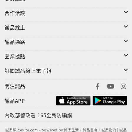
作為一部大跨度的歷史著作，《日本史》顯示出了深厚
合作洽談
的歷史意識與理性精神。在對待歷史的態度上，不是將
歷史作為可以任意揉捏的泥巴，而是將其作為史實、文
誠品線上
化、道德以及人性的存在過程與載體，從而使作品具有
厚重的歷史感。本書以時間架構縱向的軸線，配以空間
誠品通路
的橫向流動，使厚重的歷史感和歷史情懷盡情呈現在讀
者面前。在這時空交織的歷史場景中，我們可以感受到
營業據點
由客觀史實的詩性描寫所帶來的強烈的歷史意識。
訂閱誠品線上電子報
為了更加真實、深刻地再現這段歷史，作者查閱了大量
關注誠品
的文獻資料，從日本歷史上各個重要關頭錯綜複雜的國
內環境到波譎雲詭的世界局勢，從國內各派政治力量的
誠品APP
縱橫捭闔到體現著歷史意志的各色人等的政策權謀，甚
至從不同時期的風土人情到各界人士的服飾語言和音容
內政部警政署
165全民防騙網
笑貌，都考察得有根有據，刻畫得頗為傳神。也許，
《日本史》中仍有一些不盡如人意和值得商榷之處，但
誠品線上eslite.com - powered by 誠品生活 / 誠品書店 / 誠品物流 | 誠品
它所呈現出的作者態度之真誠，著述資料之真實是毋庸