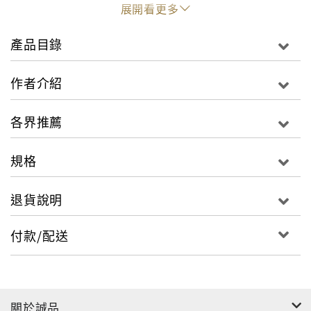
如果你只能透過一本書 洞悉近代日本的生成原因及歷程
展開看更多
本書將是最佳的選擇
產品目錄
以清晰易懂又生動的散文風格
對政治、經濟、社會、文化與藝術、外交事務
作者介紹
以及日本社會其它層面的重大趨勢
進行全面性的完整分析
各界推薦
本書全面敘述了從德川家康就任征夷大將軍直到當今時
規格
代的400餘年日本歷史，將政治、經濟、社會、文化等
各個方面熔為一爐。美國的《圖書館學刊》評論說：
退貨說明
「這份全覽式的研究是個了不起的成果，實際上敘述了
日本從十七世紀迄今現代史的每一個層面，勝過其它同
付款/配送
範疇的所有作品。」《出版者週刊》則稱讚道：「這本
書不單是描述日本在二十世紀成為先進國家的方法，其
中還為天皇的詔書、松尾芭蕉的詩歌以及勞工領袖的訴
求留有空間。」
關於誠品