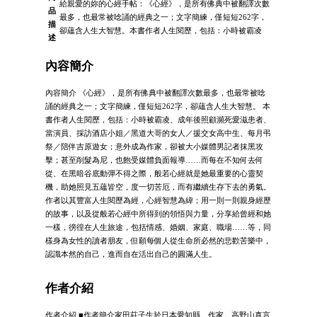
給親愛的妳的心經手帖：《心經》，是所有佛典中被翻譯次數
品
最多，也最常被唸誦的經典之一；文字簡練，僅短短262字，
描
卻蘊含人生大智慧。本書作者人生閱歷，包括：小時被霸凌
述
內容簡介
內容簡介 《心經》，是所有佛典中被翻譯次數最多，也最常被唸
誦的經典之一；文字簡練，僅短短262字，卻蘊含人生大智慧。 本
書作者人生閱歷，包括：小時被霸凌、成年後照顧瀕死愛滋患者、
當演員、採訪酒店小姐／黑道大哥的女人／援交女高中生、每月弔
祭／陪伴吉原遊女；意外成為作家，卻被大小媒體男記者抹黑攻
擊；甚至削髮為尼，也飽受媒體負面報導……而每在不知何去何
從、在黑暗谷底動彈不得之際，般若心經就是她最重要的心靈契
機，助她照見五蘊皆空，度一切苦厄，而有繼續生存下去的勇氣。
作者以其豐富人生閱歷為經，心經智慧為緯；用一則一則親身經歷
的故事，以及從般若心經中所得到的領悟與力量，分享給曾經和她
一樣，徬徨在人生旅途，包括情感、婚姻、家庭、職場……等，同
樣身為女性的讀者朋友，但願每個人從生命所必然的悲歡苦樂中，
認識本然的自己，進而自在活出自己的圓滿人生。
作者介紹
作者介紹 ■作者簡介家田莊子生於日本愛知縣。作家。高野山真言