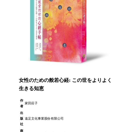
女性のための般若心経: この世をよりよく
生きる知恵
作
家田莊子
者
出
版
遠足文化事業股份有限公司
社
商