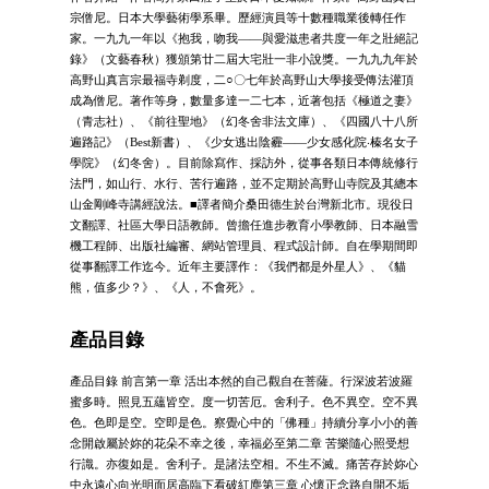
宗僧尼。日本大學藝術學系畢。歷經演員等十數種職業後轉任作
家。一九九一年以《抱我，吻我——與愛滋患者共度一年之壯絕記
錄》（文藝春秋）獲頒第廿二屆大宅壯一非小說獎。一九九九年於
高野山真言宗最福寺剃度，二○〇七年於高野山大學接受傳法灌頂
成為僧尼。著作等身，數量多達一二七本，近著包括《極道之妻》
（青志社）、《前往聖地》（幻冬舍非法文庫）、《四國八十八所
遍路記》（Best新書）、《少女逃出陰霾——少女感化院‧榛名女子
學院》（幻冬舍）。目前除寫作、採訪外，從事各類日本傳統修行
法門，如山行、水行、苦行遍路，並不定期於高野山寺院及其總本
山金剛峰寺講經說法。■譯者簡介桑田德生於台灣新北市。現役日
文翻譯、社區大學日語教師。曾擔任進步教育小學教師、日本融雪
機工程師、出版社編審、網站管理員、程式設計師。自在學期間即
從事翻譯工作迄今。近年主要譯作：《我們都是外星人》、《貓
熊，值多少？》、《人，不會死》。
產品目錄
產品目錄 前言第一章 活出本然的自己觀自在菩薩。行深波若波羅
蜜多時。照見五蘊皆空。度一切苦厄。舍利子。色不異空。空不異
色。色即是空。空即是色。察覺心中的「佛種」持續分享小小的善
念開啟屬於妳的花朵不幸之後，幸福必至第二章 苦樂隨心照受想
行識。亦復如是。舍利子。是諸法空相。不生不滅。痛苦存於妳心
中永遠心向光明面居高臨下看破紅塵第三章 心懷正念路自開不垢