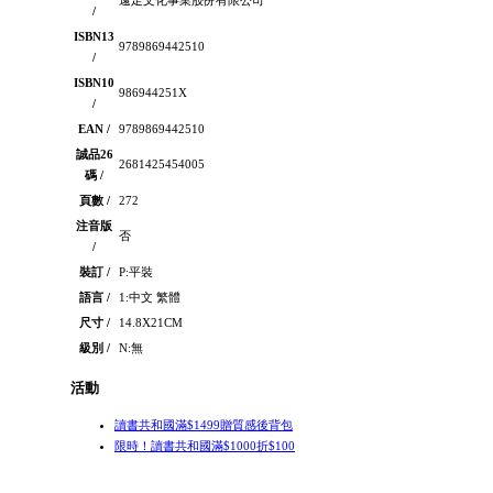
遠足文化事業股份有限公司
/
ISBN13
9789869442510
/
ISBN10
986944251X
/
EAN /
9789869442510
誠品26
2681425454005
碼 /
頁數 /
272
注音版
否
/
裝訂 /
P:平裝
語言 /
1:中文 繁體
尺寸 /
14.8X21CM
級別 /
N:無
活動
讀書共和國滿$1499贈質感後背包
限時！讀書共和國滿$1000折$100