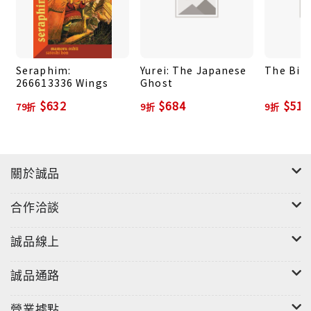
物理學家兼哲學家理查．費曼（Richard Feynman）曾
說過：「你可以了解某種鳥在世上所有語言中的名稱，
但除了名稱外，對於該種鳥類你依舊一無所知。」鳥兒
如此，鬼魂亦然。把幽靈翻譯成「日本鬼」無法讓你了
Seraphim:
Yurei: The Japanese
The Birt
266613336 Wings
Ghost
解詳情，直接解釋為「幽暗的靈魂」甚至更糟。有些詞
$632
$684
$513
彙含有特殊意義（被包裹於歷史、民間傳說及宗教之
79折
9折
9折
中），簡單的翻譯是無法準確傳達其意義的。畢竟有太
多文化與這些詞彙密切相關。
關於誠品
以「leprechaun」這個字為例。它源自愛爾蘭文的
「leipreachán」，可被輕易翻成「愛爾蘭小妖精」。
合作洽談
但事實不然。leprechaun是一種特定的生物，具有特
定的外觀與性格，能在人心中喚起某種無法以其他方式
誠品線上
傳達的形象。只要一提到「leprechaun」，多數西方
人的腦袋裡便會出現一個開心地抱著金子、穿著綠色禮
誠品通路
服跳舞的小傢伙，或許會再加上一些願望和彩虹。然而
若是提到「愛爾蘭小妖精」，那麼你就會想到…嗯…你
營業據點