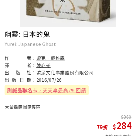
幽靈: 日本的鬼
Yurei: Japanese Ghost
作
者：
柴克．戴維森
譯
者：
陳亦苓
出
版
社：
遠足文化事業股份有限公司
出
版
日
期：
2016/07/26
刷
誠品聯名卡
，天天享最高7%回饋
大量採購團購專區
360
284
79