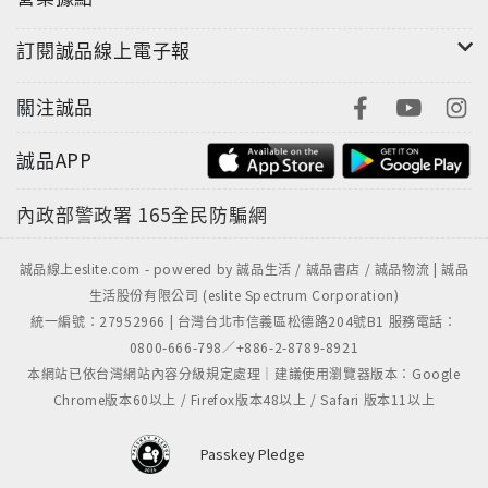
所認知的「愛爾蘭小妖精」的樣子。
訂閱誠品線上電子報
把幽靈翻譯成「日本鬼」也同樣不精確。幽靈和西方世
界所認知的鬼怪完全不同。在日文裡，「幽靈」和「ゴ
關注誠品
ースト」（Ghost，指西方的鬼）甚至是兩個完全不同
的詞彙。當然，西方的鬼和日本的幽靈都是死者的靈魂
誠品APP
──都象徵了過去對舒適的現在所伸出的冰冷、死亡且往
內政部警政署
165全民防騙網
往是不受歡迎的手。但西洋的鬼比較像是訴說故事時的
手段。他們無固定形體，符合目前的需求，可用來激起
恐懼或幽默，甚至是浪漫或療癒的情緒。
誠品線上eslite.com - powered by 誠品生活 / 誠品書店 / 誠品物流 | 誠品
生活股份有限公司 (eslite Spectrum Corporation)
統一編號：27952966 | 台灣台北市信義區松德路204號B1 服務電話：
想想《幽靈與未亡人》（1947）裡的Daniel Cregg，或
0800-666-798／+886-2-8789-8921
者《第六感生死戀》（1990）裡的Sam Wheat，再將
本網站已依台灣網站內容分級規定處理｜建議使用瀏覽器版本：Google
這些與恐怖的《鬼哭神嚎》系列（1982）、《鬼店》
Chrome版本60以上 / Firefox版本48以上 / Safari 版本11以上
（1980），以及《陰兒房》（2011）等相比。接著對照
參考那些在電影《神通鬼大》（1996）裡的愚蠢亡靈，
Passkey Pledge
還有《魔鬼剋星》（1984）中長得像一坨會飛的綠色細