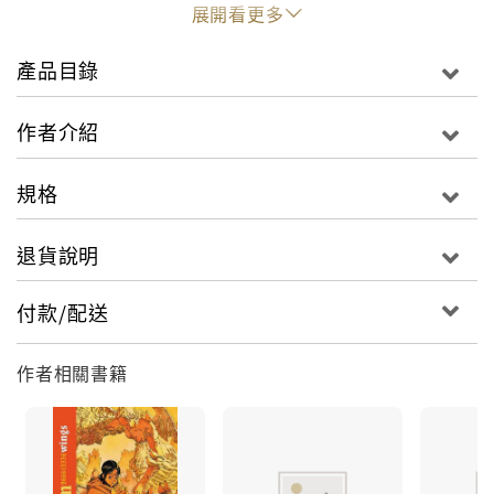
對西方人來說，生與死的分界往往壁壘分明，但是日本
展開看更多
的幽靈甚至能在墳墓裡生孩子。因為幽靈，日本人的死
生界線模糊了起來。在本書中，作者嘗試透過日本的怪
產品目錄
談、浮世繪、歌舞伎、電影中頻繁出現的身影，探看幽
靈——他們飄忽曖昧，卻又有些必須遵守的規則，和日
作者介紹
本人對生死的認知緊密相連。
規格
透過本書作者的研究發現，幽靈在西方世界裡被嚴重誤
解了。越來越受歡迎的日本恐怖片（也稱作j-horror）
退貨說明
在幾乎沒有解釋或試圖理解的情況下，將一種陌生的民
間傳說生物硬塞進了西方人的意識之中。像是《七夜怪
付款/配送
談》（1998）裡的山村貞子，或者《咒怨》（2003）裡
的佐伯伽耶子都有很多人模仿、諷刺、討論、控訴、欣
作者相關書籍
賞－－但西方觀眾卻沒有真正理解他們到底是什麼。他
們通常被稱作「日本鬼」，但這是誤解。他們不只是鬼
而已。
● 貞子的原型－－日本幽靈