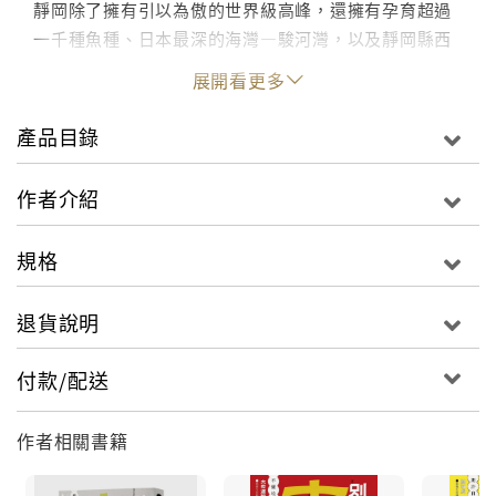
靜岡除了擁有引以為傲的世界級高峰，還擁有孕育超過
一千種魚種、日本最深的海灣—駿河灣，以及靜岡縣西
部遠州灘的天然虎豚與濱名湖的鱉這類高級食材。以富
展開看更多
士山與南阿爾卑斯山的伏流水釀製的高級日本酒（又被
稱為吟釀王國）也有十分齊全的品項。此外，雖然現代
產品目錄
已流行將生產線外移至國外，但是鈴木與山葉這些名聞
遐邇的製造商仍集中於濱松。中部的靜岡市也是世界注
作者介紹
目的塑膠模型大國。此外，東部除了製紙業（衛生紙產
量全日本第一），醫療產業（醫療用品、醫療機器合併
規格
生產額全日第一 厚生勞動省 二○一二年統計）的勢力也
逐漸擴大中。
退貨說明
基於上述背景，再加上日本第一的產茶量與鮪魚漁獲
付款/配送
量、製造品出貨量全日本第四（經濟產業省 二○一二
年），每位縣民的平均所得也來到了全日本第三名（總
作者相關書籍
務省 二○一○年度統計），失業率也是倒數第四名（總務
省 二○一二年平均）！不過，或許是過於得天獨厚，住