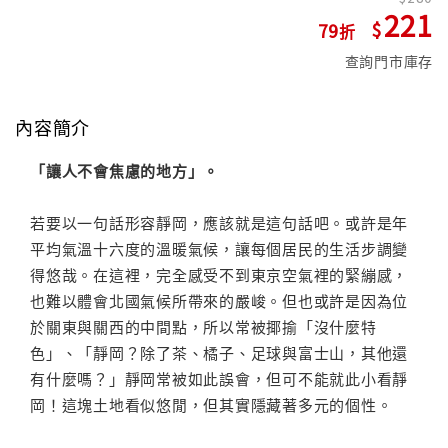
221
79
查詢門市庫存
內容簡介
「讓人不會焦慮的地方」。
若要以一句話形容靜岡，應該就是這句話吧。或許是年
平均氣溫十六度的溫暖氣候，讓每個居民的生活步調變
得悠哉。在這裡，完全感受不到東京空氣裡的緊繃感，
也難以體會北國氣候所帶來的嚴峻。但也或許是因為位
於關東與關西的中間點，所以常被揶揄「沒什麼特
色」、「靜岡？除了茶、橘子、足球與富士山，其他還
有什麼嗎？」靜岡常被如此誤會，但可不能就此小看靜
岡！這塊土地看似悠閒，但其實隱藏著多元的個性。