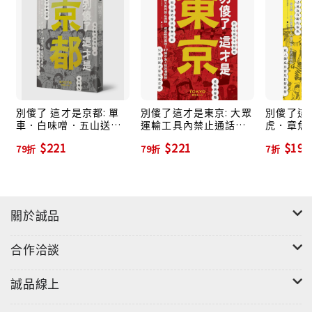
在這裡的人們也不太懂得「宣傳自己」，有些地區還常
被揶揄「競爭意識薄弱」或「故步自封」……。不對，
就算看似如此仍保有「不焦慮的內心」才是靜岡這塊土
地的風格。
「不焦慮」的同義語就是「從容」，靜岡是一塊夾在東
京、名古屋、大阪之間，需要單獨討論的土地。「將主
別傻了 這才是京都: 單
別傻了這才是東京: 大眾
別傻了這才
車．白味噌．五山送火
運輸工具內禁止通話．
虎．章魚
舞台交給東京，其餘就以原創性突顯自我的一塊土地」
49個不為人知的潛規則
迷宮般的車站…47個不
劇…50
$221
$221
$196
－－在直擊靜岡魅力的《d design travel
79折
79折
7折
為人知的潛規則
規則
SHIZUOKA》書中就以上述這句話形容這塊「不焦慮的
土地」。也正因為長期挾在關東與關西之間，所以每個
地區都有不同的文化與生活習慣，這也造就了靜岡的特
關於誠品
殊性！沒想到，靜岡是個性如此鮮明的角色啊？算了，
這種來自外地的聲音就如馬耳東風，在地人還是會照著
合作洽談
自己的節奏過生活。本書也將順著這股節奏，步調緩～
慢地介紹這塊土地的潛規則。由衷盼望本書可以成為一
誠品線上
項非靜岡人想要了解靜岡縣的多元性以及靜岡人的工
具。