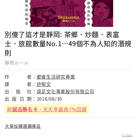
別傻了這才是靜岡: 茶鄉．炒麵．表富
士．旅館數量No.1…49個不為人知的潛規
則
靜岡ルール
作
者：
都會生活研究專案
譯
者：
許郁文
出
版
社：
遠足文化事業股份有限公司
出
版
日
期：
2016/08/30
刷
誠品聯名卡
，天天享最高7%回饋
大量採購團購專區
280