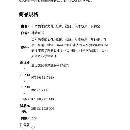
禮大掃除搗年糕蕎麥麵除夕立春前十八天與嚴冬問安
商品規格
書名 /
日本的季節文化: 鏡餅、盆踊、秋季彼岸、夜神樂
作者 /
神崎宣武
日本的季節文化: 鏡餅、盆踊、秋季彼岸、夜神樂：春
霞、夏越、秋遊、冬至了解日本人對四季變化的纖細感
簡介 /
受才能真切理解日本文化如同俳句裡的季語所示，日本
人對於四季變遷非
出版社
遠足文化事業股份有限公司
/
ISBN13
9789869217149
/
ISBN10
9869217141
/
EAN /
9789869217149
誠品26
2681211926006
碼 /
頁數 /
272
注音版
否