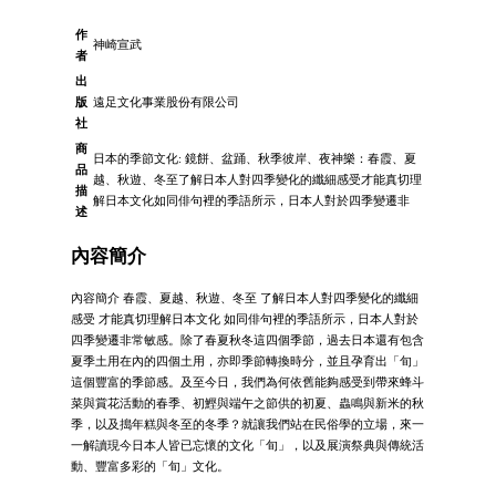
作
神崎宣武
者
出
版
遠足文化事業股份有限公司
社
商
日本的季節文化: 鏡餅、盆踊、秋季彼岸、夜神樂：春霞、夏
品
越、秋遊、冬至了解日本人對四季變化的纖細感受才能真切理
描
解日本文化如同俳句裡的季語所示，日本人對於四季變遷非
述
內容簡介
內容簡介 春霞、夏越、秋遊、冬至 了解日本人對四季變化的纖細
感受 才能真切理解日本文化 如同俳句裡的季語所示，日本人對於
四季變遷非常敏感。除了春夏秋冬這四個季節，過去日本還有包含
夏季土用在內的四個土用，亦即季節轉換時分，並且孕育出「旬」
這個豐富的季節感。及至今日，我們為何依舊能夠感受到帶來蜂斗
菜與賞花活動的春季、初鰹與端午之節供的初夏、蟲鳴與新米的秋
季，以及搗年糕與冬至的冬季？就讓我們站在民俗學的立場，來一
一解讀現今日本人皆已忘懷的文化「旬」，以及展演祭典與傳統活
動、豐富多彩的「旬」文化。