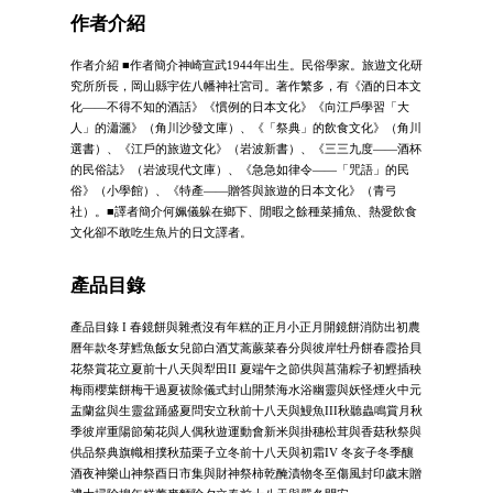
作者介紹
作者介紹 ■作者簡介神崎宣武1944年出生。民俗學家。旅遊文化研
究所所長，岡山縣宇佐八幡神社宮司。著作繁多，有《酒的日本文
化——不得不知的酒話》《慣例的日本文化》《向江戶學習「大
人」的瀟灑》（角川沙發文庫）、《「祭典」的飲食文化》（角川
選書）、《江戶的旅遊文化》（岩波新書）、《三三九度——酒杯
的民俗誌》（岩波現代文庫）、《急急如律令——「咒語」的民
俗》（小學館）、《特產——贈答與旅遊的日本文化》（青弓
社）。■譯者簡介何姵儀躲在鄉下、閒暇之餘種菜捕魚、熱愛飲食
文化卻不敢吃生魚片的日文譯者。
產品目錄
產品目錄 I 春鏡餅與雜煮沒有年糕的正月小正月開鏡餅消防出初農
曆年款冬芽鱈魚飯女兒節白酒艾蒿蕨菜春分與彼岸牡丹餅春霞拾貝
花祭賞花立夏前十八天與犁田II 夏端午之節供與菖蒲粽子初鰹插秧
梅雨櫻葉餅梅干過夏祓除儀式封山開禁海水浴幽靈與妖怪煙火中元
盂蘭盆與生靈盆踊盛夏問安立秋前十八天與鰻魚III秋聽蟲鳴賞月秋
季彼岸重陽節菊花與人偶秋遊運動會新米與掛穗松茸與香菇秋祭與
供品祭典旗幟相撲秋茄栗子立冬前十八天與初霜IV 冬亥子冬季釀
酒夜神樂山神祭酉日市集與財神祭柿乾醃漬物冬至傷風封印歲末贈