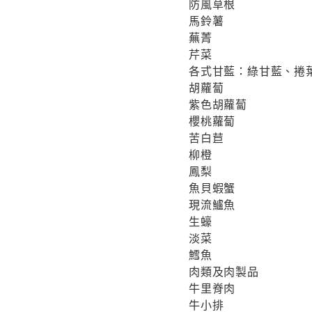
防風草根
馬鈴薯
蕪菁
芹菜
各式甘藍：綠甘藍、捲
胡蘿蔔
紫色胡蘿蔔
櫻桃蘿蔔
苦白苣
柳橙
鳳梨
魚貝蝦蟹
現流鱸魚
生蠔
淡菜
鱈魚
肉類及肉製品
牛里脊肉
牛小排