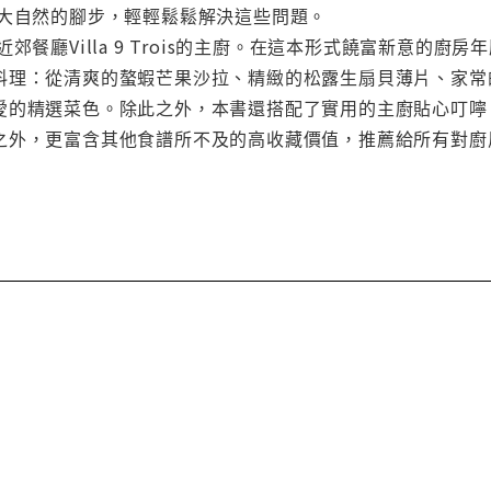
合大自然的腳步，輕輕鬆鬆解決這些問題。
餐廳Villa 9 Trois的主廚。在這本形式饒富新意的廚
料理：從清爽的螯蝦芒果沙拉、精緻的松露生扇貝薄片、家常
愛的精選菜色。除此之外，本書還搭配了實用的主廚貼心叮嚀
之外，更富含其他食譜所不及的高收藏價值，推薦給所有對廚