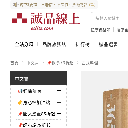
防詐3要訣：不聽信、不操作、掛斷電話
(詳)
禮享偶爸節
搶領全
全站分類
品牌旗艦館
排行榜
誠品選書
首頁
中文書
📌飲食79折起
西式料理
中文書
📢強檔預購
☀️身心靈加油站
📌圖文漫畫85折起
📌輕小說79折起