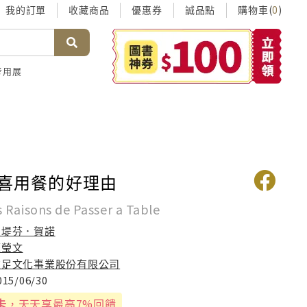
我的訂單
收藏商品
優惠券
誠品點
購物車(
)
0
考用展
歡喜用餐的好理由
 Raisons de Passer a Table
史堤芬．賀諾
蘇瑩文
遠足文化事業股份有限公司
015/06/30
卡
，天天享最高7%回饋