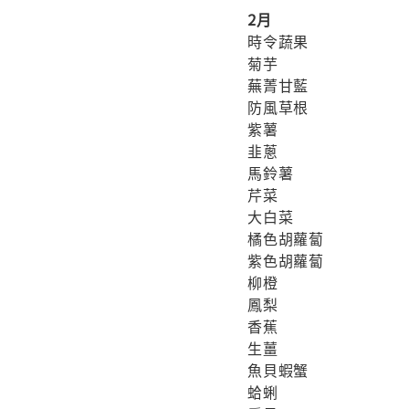
2月
時令蔬果
菊芋
蕪菁甘藍
防風草根
紫薯
韭蔥
馬鈴薯
芹菜
大白菜
橘色胡蘿蔔
紫色胡蘿蔔
柳橙
鳳梨
香蕉
生薑
魚貝蝦蟹
蛤蜊