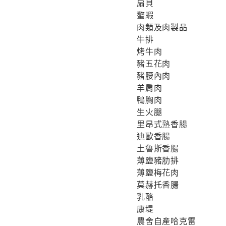
扇貝
螯蝦
肉類及肉製品
牛排
烤牛肉
豬五花肉
豬腰內肉
羊肩肉
鴨胸肉
生火腿
里昂式熟香腸
迪歐香腸
土魯斯香腸
薄鹽豬肋排
薄鹽梅花肉
莫赫托香腸
乳酪
康堤
農舍自產哈克雷