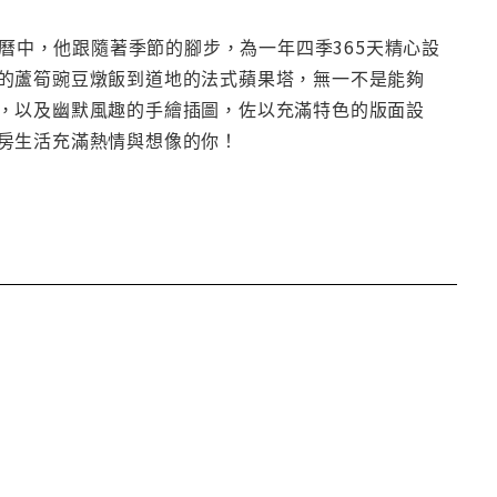
房年曆中，他跟隨著季節的腳步，為一年四季365天精心設
的蘆筍豌豆燉飯到道地的法式蘋果塔，無一不是能夠
，以及幽默風趣的手繪插圖，佐以充滿特色的版面設
房生活充滿熱情與想像的你！