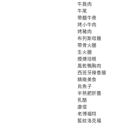
牛肩肉
牛尾
帶髓牛骨
烤小牛肉
烤豬肉
布列斯母雞
帶骨火腿
生火腿
煙燻培根
風乾鴨胸肉
西班牙辣香腸
精緻美食
烏魚子
半熟肥肝醬
乳酪
康堤
老博福特
藍紋洛克福