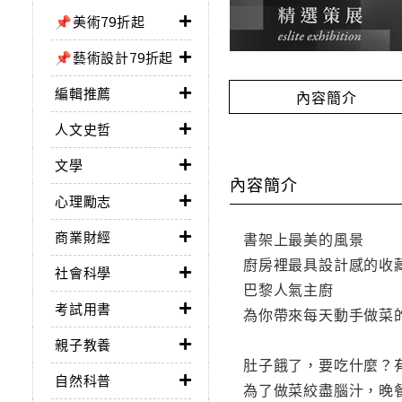
📌美術79折起
📌藝術設計79折起
編輯推薦
內容簡介
人文史哲
文學
內容簡介
心理勵志
商業財經
書架上最美的風景
廚房裡最具設計感的收
社會科學
巴黎人氣主廚
考試用書
為你帶來每天動手做菜
親子教養
肚子餓了，要吃什麼？
自然科普
為了做菜絞盡腦汁，晚