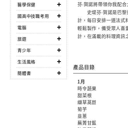
芬‧賀諾將帶領你我配
醫學保健
史堤芬‧賀諾是巴黎近郊
國高中技職考用
計，每日安排一道法式
電腦
輕鬆製作，備受眾人喜
計，在滿載的料理資訊
旅遊
青少年
生活風格
產品目錄
簡體書
1月
時令蔬果
甜菜根
纈草萵苣
菊芋
韭蔥
蕪菁甘藍