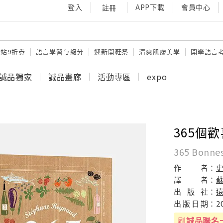
登入
APP下載
會員中心
註冊
站9折券
語言學習ㄅ級分
迎新開鞋祭
清爽肌膚美學
開學語言
誠品獨家
誠品畫廊
活動專區
expo
365個
365 Bonnes
作
者：
譯
者：
出
版
社：
出
版
日
期：
2
刷
誠品聯名