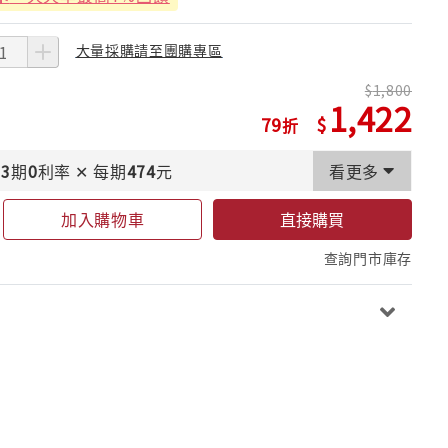
大量採購請至團購專區
1,800
1,422
79
3
期
0
利率
✕
每期
474
元
看更多
加入購物車
直接購買
查詢門市庫存