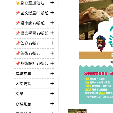
☀️身心靈加油站
📌圖文漫畫85折起
📌輕小說79折起
📌語言學習79折起
📌飲食79折起
📌美術79折起
📌藝術設計79折起
編輯推薦
人文史哲
文學
心理勵志