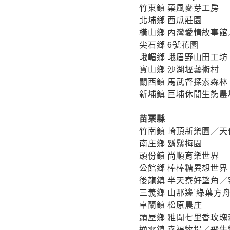
竹東鎮 菓風麥芽工房
北埔鄉 西瓜莊園
橫山鄉 內灣愛情故事
尖石鄉 6號花園
峨嵋鄉 峨眉野山田工坊
寶山鄉 沙湖壢藝術村
關西鎮 馬武督探索森林
新埔鎮 巨埔休閒生態
苗栗縣
竹南鎮 崎頂新樂園／天
南庄鄉 鬍鬚梅園
頭份鎮 尚順育樂世界
公館鄉 棒棒糖異想世界
後龍鎮 半天寮好望角
三義鄉 山那邊˙綠葉
卓蘭鎮 松原農庄
頭屋鄉 雅聞七里香玫瑰
通霄鎮 幸福牧場／飛牛