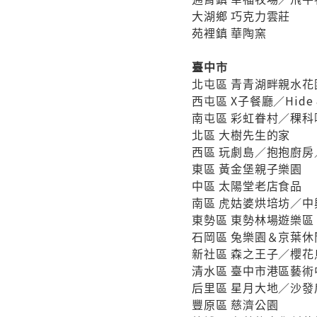
大湖鄉 巧克力雲莊
苑裡鎮 華陶窯
臺中市
北屯區 青青湖畔親水
西屯區 X子餐廳／Hide
南屯區 彩虹眷村／稞
北區 大樹先生的家
西區 玩劇島／抱抱廚房／小
東區 黃金堡親子樂園
中區 太陽堂老店食品
南區 虎姑婆烘培坊／
東勢區 東勢林場遊樂區
石岡區 兔樂園＆京葉
新社區 森之王子／櫻
清水區 臺中市港區藝
后里區 星月大地／沙發
豐原區 慈濟公園