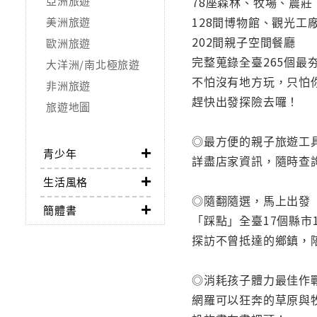
亞洲旅遊
78座森林、牧場、農莊
128間博物館、觀光工
美洲旅遊
202間親子空間餐廳
歐洲旅遊
完整蒐錄全臺265個最
大洋洲/南北極旅遊
不怕沒有地方玩，只怕
非洲旅遊
趕快出發探險去囉！
旅遊地圖
◎最方便的親子旅遊工
青少年
詳盡店家資訊，隨時查
生活風格
◎隨翻隨選，馬上出發
簡體書
「踩點」全臺17個縣市
探訪不曾抵達的鄉鎮，
◎消耗孩子體力最佳作
網羅可以狂奔的草原與