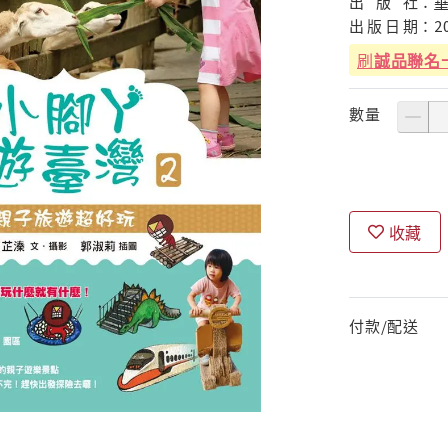
出
版
社：
出
版
日
期：
2
刷
誠品聯名
數量
收藏
付款/配送