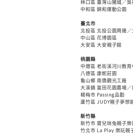
林口區 臺灣山豬城／
中和區 錦和運動公園
臺北市
北投區 北投公園周邊
中山區 花博園區
大安區 大安親子館
桃園縣
中壢區 老街溪河川教育
八德區 康妮莊園
龜山鄉 南僑觀光工廠
大溪鎮 富田花園農場／
楊梅市 Passing品勤
蘆竹區 JUDY親子夢想
新竹縣
新竹市 寶兒咪兔親子
竹北市 La Play 樂