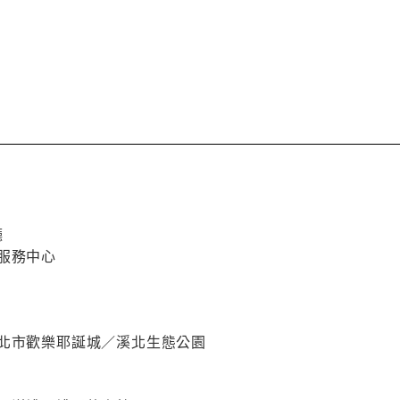
廳
服務中心
新北市歡樂耶誕城／溪北生態公園