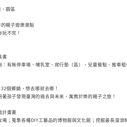
廠、園區
夯的親子遊樂景點
你玩不完！
具書
詢：有無停車場、哺乳室、爬行墊（區）、兒童餐點、推車租
132個鄉鎮，想去哪就去哪！
陪著孩子發現臺灣的過去與未來，寓教於樂的親子之旅！
戰計畫書
牧場；蒐集各種DIY工藝品的博物館與文化館；挖掘最長溜滑