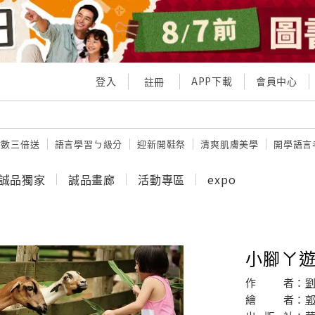
登入
APP下載
會員中心
註冊
點數三倍送
語言學習ㄅ級分
迎新開鞋祭
清爽肌膚美學
開學語言
誠品獨家
誠品畫廊
活動專區
expo
小腳ㄚ遊
作
者：
繪
者：