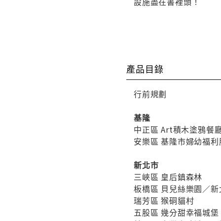
設施盡在書裡頭！
產品目錄
行前規劃
基隆
中正區 Art積木塗鴉餐
安樂區 基隆市婦幼福利
新北市
三峽區 皇后鎮森林
板橋區 貝兒絲樂園／
瑞芳區 猴硐貓村
五股區 幾分甜幸福城堡