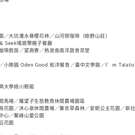
花園／大坑濁水巷櫻花林／山河戀咖啡（綠野山莊）
 & Seek嘻遊聚親子餐廳
科咖啡廚房／望高寮／熱浪島南洋蔬食茶堂
樂圓 Oden Good 和洋餐食／臺中文學館／I’m Tala
中興大學綠川輕艇
休閒馬場／羅望子生態教育休閒農場園區
花鳥花園／沐心泉休閒農場／薰衣草森林／安妮公主花園／新
術中心／鰲峰山愛公園
后花園