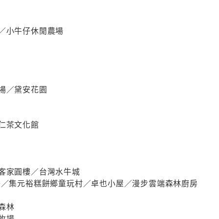
館／小牛仔休閒農場
農場／黛安花園
仁茶文化館
／客家圓樓／台灣水牛城
方舟／集元裕糕餅鄉童玩村／卓也小屋／漫步雲端森林廚房
森林
牧場