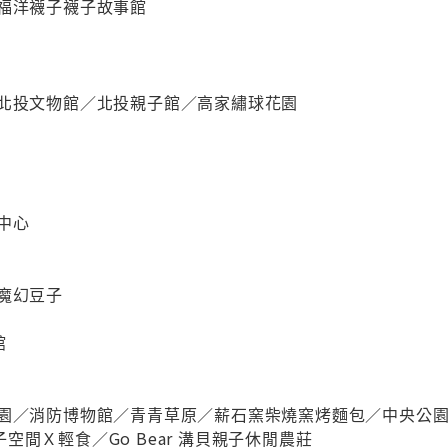
吳福洋襪子襪子故事館
／北投文物館／北投親子館／高家繡球花園
中心
魔幻豆子
館
樂園／消防博物館／青青草原／薪石窯柴燒窯烤麵包／中央公
玩親子空間Ｘ輕食／Go Bear 溝貝親子休閒農莊