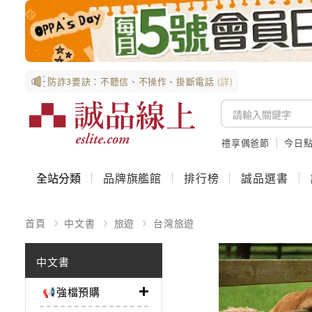
防詐3要訣：不聽信、不操作、掛斷電話
(詳)
禮享偶爸節
今日
全站分類
品牌旗艦館
排行榜
誠品選書
首頁
中文書
旅遊
台灣旅遊
中文書
📢強檔預購