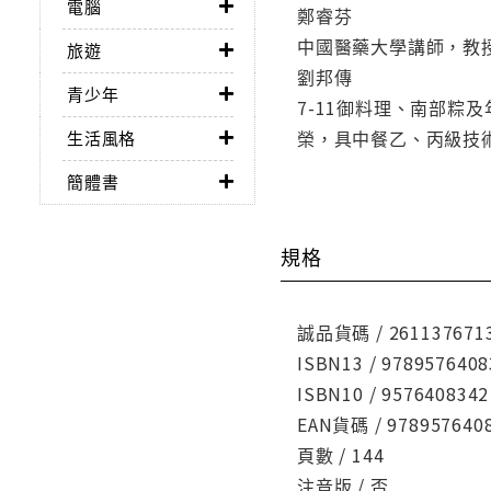
電腦
鄭睿芬
中國醫藥大學講師，教
旅遊
劉邦傳
青少年
7-11御料理、南部
榮，具中餐乙、丙級技
生活風格
簡體書
規格
誠品貨碼 / 261137671
ISBN13 / 9789576408
ISBN10 / 9576408342
EAN貨碼 / 978957640
頁數 / 144
注音版 / 否