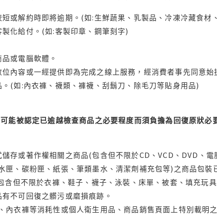
短或解約時即將逾期。(如:生鮮蔬果、乳製品、冷凍冷藏食材、
製化給付。(如:客製印章、鋼筆刻字)
商品或電腦軟體。
位內容或一經提供即為完成之線上服務，經消費者事先同意始提
。(如:內衣褲、襪類、褲襪、刮鬍刀、除毛刀等貼身用品)
可能被認定已逾越檢查商品之必要程度而須負擔為回復原狀必要
儲存或著作權相關之商品(包含但不限於CD、VCD、DVD、電
水匣、碳粉匣、紙張、筆類墨水、清潔劑補充包等)之商品包裝已
(包含但不限於衣褲、鞋子、襪子、泳裝、床單、被套、填充玩具
品有不可回復之髒污或磨損痕跡。
品、內衣褲等消耗性或個人衛生用品、商品銷售頁面上特別載明之