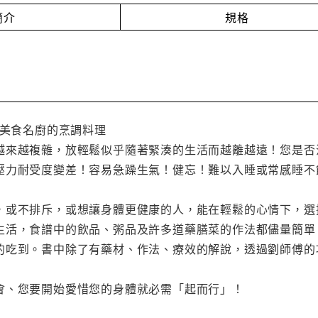
簡介
規格
S美食名廚的烹調料理
越來越複雜，放輕鬆似乎隨著緊湊的生活而越離越遠！您是否
壓力耐受度變差！容易急躁生氣！健忘！難以入睡或常感睡不
，或不排斥，或想讓身體更健康的人，能在輕鬆的心情下，選
生活，食譜中的飲品、粥品及許多道藥膳菜的作法都儘量簡單
的吃到。書中除了有藥材、作法、療效的解說，透過劉師傅的
會、您要開始愛惜您的身體就必需「起而行」！