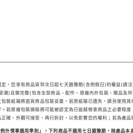
定，您享有商品貨到次日起七天猶豫期(含例假日)的權益(請
受潮)且需完整(包含全部商品、配件、原廠內外包裝、贈品及所
之包裝紙箱將退貨商品包裝妥當，若原紙箱已遺失，請另使用其
字。若原廠包裝損毀將可能被認定為已逾越檢查商品之必要程度，
品正確、外觀可接受，再行拆封，以免影響您的權利；若為產品
理例外情事適用準則」，下列商品不適用七日猶豫期，除產品本