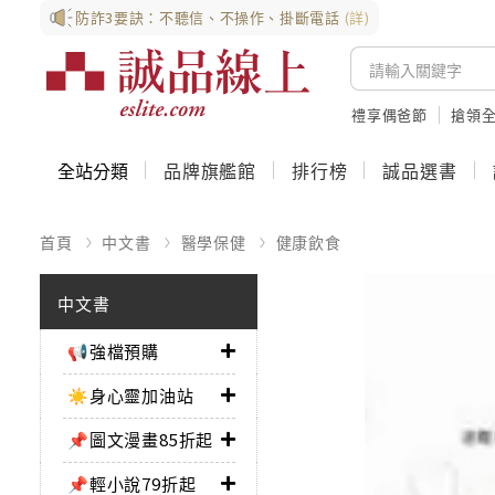
防詐3要訣：不聽信、不操作、掛斷電話
(詳)
禮享偶爸節
搶領全
全站分類
品牌旗艦館
排行榜
誠品選書
首頁
中文書
醫學保健
健康飲食
中文書
📢強檔預購
☀️身心靈加油站
📌圖文漫畫85折起
📌輕小說79折起