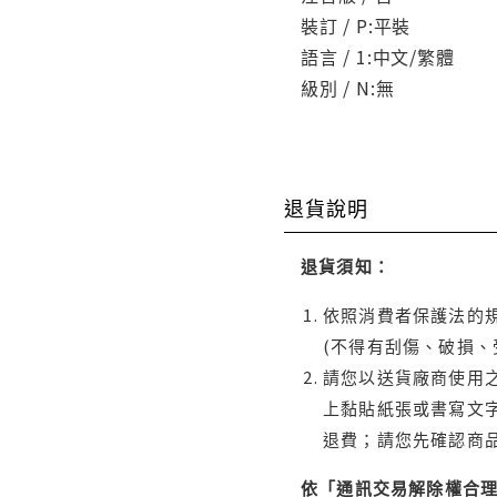
裝訂 / P:平裝
語言 / 1:中文/繁體
級別 / N:無
退貨說明
退貨須知：
依照消費者保護法的規
(不得有刮傷、破損、
請您以送貨廠商使用
上黏貼紙張或書寫文
退費；請您先確認商
依「通訊交易解除權合