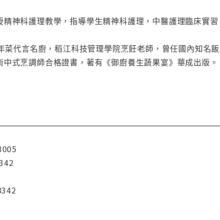
授精神科護理教學，指導學生精神科護理，中醫護理臨床實習
粽及年菜代言名廚，稻江科技管理學院烹飪老師，曾任國內知名
術中式烹調師合格證書，著有《御廚養生蔬果宴》華成出版。
3005
342
8342