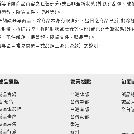
等接觸商品內容之包裝部分)或已非全新狀態(外觀有刮傷、破
保麗龍、隨貨文件、贈品等)。
電子閱讀器等商品，除商品本身有瑕疵外，退回之商品已拆封(除
封條、拆除吊牌、拆除貼膠或標籤等情形)或已非全新狀態(外
袋、配件紙箱、保麗龍、隨貨文件、贈品等)。
服專區→常見問題→誠品線上退貨退款】之說明。
誠品通路
營業據點
訂閱
誠品官網
台灣北部
誠品
迷
誠品
台灣中部
誠品
誠品電影院
台灣南部
全台
誠品畫廊
台灣東部
誠品展演
香港
誠品行旅
蘇州