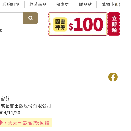
我的訂單
收藏商品
優惠券
誠品點
購物車(
)
0
起
勞
鄭睿芬
華成圖書出版股份有限公司
004/11/30
卡
，天天享最高7%回饋