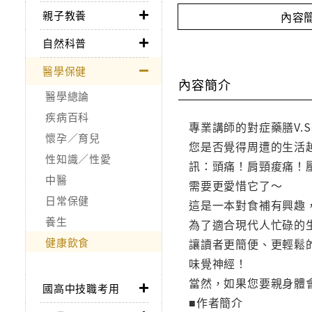
親子教養
內容
自然科普
醫學保健
內容簡介
醫學總論
疾病百科
專業講師的對症藥膳V.
懷孕／育兒
您是否覺得周遭的生活
性知識／性愛
訊：頭痛！肩頸痠痛！
中醫
需要更愛惜它了～
日常保健
這是一本對食補有興趣
養生
為了適合現代人忙碌的
健康飲食
讓讀者更簡便、更輕鬆
味覺神經！
當然，如果您要親身體
國高中技職考用
■作者簡介