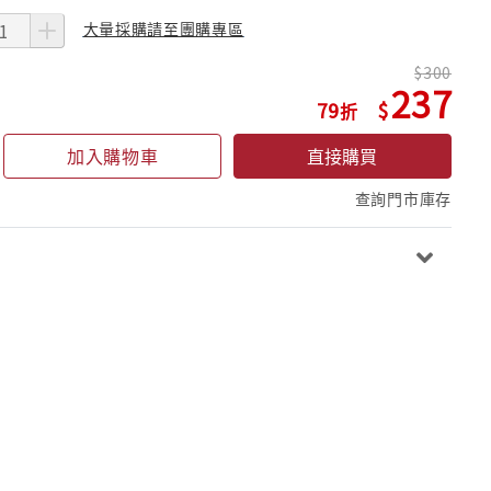
大量採購請至團購專區
300
237
79
加入購物車
直接購買
查詢門市庫存