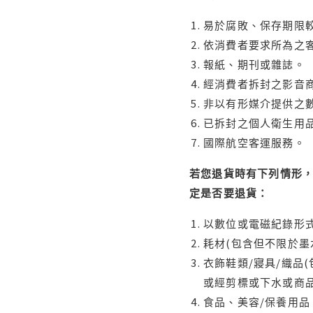
易於腐敗、保存期限較
依消費者要求所為之客
報紙、期刊或雜誌。
經消費者拆封之影音
非以有形媒介提供之數
已拆封之個人衛生用品
國際航空客運服務。
若您退貨時有下列情形，
定是否要退貨：
以數位或電磁紀錄形式
耗材(包含但不限於墨
衣飾鞋類/寢具/織品
或經剪標或下水或商
食品、美容/保養用