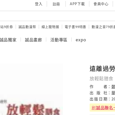
登入
APP下載
會員中心
註冊
站9折券
誠品動漫祭
線上寵物展
電子書99特惠
動漫之音79折
誠品獨家
誠品畫廊
活動專區
expo
遠離過
放輕鬆膳食
作
者：
出
版
社：
出
版
日
期：
2
刷
誠品聯名