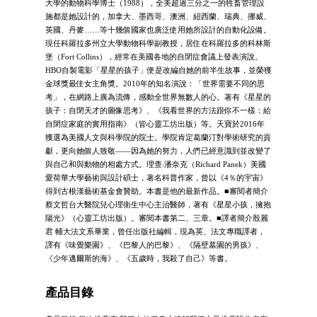
大學的動物科學博士（1988），全美超過三分之一的牲畜管理設
施都是她設計的，加拿大、墨西哥、澳洲、紐西蘭、瑞典、挪威、
英國、丹麥……等十幾個國家也廣泛使用她所設計的自動化設備。
現任科羅拉多州立大學動物科學副教授，居住在科羅拉多的科林斯
堡（Fort Collins），經常在美國各地的自閉症會議上發表演說。
HBO自製電影「星星的孩子」便是改編自她的前半生故事，並榮獲
金球獎最佳女主角獎。2010年的知名演說：「世界需要不同的思
考」，在網路上廣為流傳，感動全世界無數人的心。著有《星星的
孩子：自閉天才的圖像思考》、《我看世界的方法跟你不一樣：給
自閉症家庭的實用指南》（皆心靈工坊出版）等。天寶於2016年
獲選為美國人文與科學院的院士。學院肯定葛蘭汀對學術研究的貢
獻，更向她個人致敬——因為她的努力，人們已經意識到並改變了
與自己和與動物的相處方式。理查‧潘奈克（Richard Panek）美國
愛荷華大學藝術與設計碩士，著名科普作家，曾以《4％的宇宙》
得到古根漢藝術基金會贊助。本書是他的最新作品。■審閱者簡介
蔡文哲台大醫院兒心理衛生中心主治醫師，著有《星星小孩，擁抱
陽光》（心靈工坊出版）。審閱本書第二、三章。■譯者簡介殷麗
君 輔大法文系畢業，曾任出版社編輯，現為英、法文專職譯者，
譯有《味覺樂園》、《巴黎人的巴黎》、《隔壁墓園的男孩》、
《少年邁爾斯的海》、《五歲時，我殺了自己》等書。
產品目錄