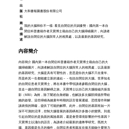
出
版
大和書報圖書股份有限公司
社
商
我的大腦和你不一樣: 看見自閉症的天賦優勢：國內第一本自
品
閉症科普書籍作者天寶博士藉由自己的大腦掃瞄圖片，向讀者
描
解說自閉症的大腦與常人的相異處，以及最新的基因研究。
述
內容簡介
內容簡介 國內第一本自閉症科普書籍作者天寶博士藉由自己的大
腦掃瞄圖片，向讀者解說自閉症的大腦與常人的相異處，以及最新
的基因研究。大腦是具有可塑性的，意思是你的大腦不只在童年、
而是終其一生都能建立新的連結－－包括自閉症的大腦。世界知名
的自閉症患者天寶博士，將在本書中帶領讀者參觀自閉症的大腦，
並走一趟自閉症基因解碼之旅。天寶博士以自己的大腦核磁共振造
影（MRI）為例，除了闡述自身經驗，也解說多次腦部掃描所帶給
她的啟發。這些掃瞄為她童年時期的語言發展遲緩、恐慌發作和解
讀表情的障礙，提供了可能的解釋。此外，自閉症的基因有如一片
深不可測的沼澤，控制大腦發展的基因碼有許多微小的變異。到底
引起自閉症的是負面的風險基因，還是會受環境影響的中性基因？
天寶博士以淺白的語言，為讀者介紹最新的遺傳學研究。既然大
腦、基因都是先天的條件，自閉症患者和親友在後天能做什麼努力