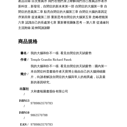
產品目錄 目次推薦序 我們在他們身上瞭解我們自己推薦語作者序
新科技，新發現，自閉症的新未來第一部 自閉症的大腦第一章 自
閉症的意義第二章 點亮自閉症的大腦第三章 自閉症大腦的基因定
序第四章 捉迷藏第二部 重新思考自閉症的大腦第五章 忽略標籤第
六章 認識自己的長處第七章 重新審視圖像思考 —第八章 從邊緣到
主流附錄 延伸閱讀謝辭
商品規格
書名 /
我的大腦和你不一樣: 看見自閉症的天賦優勢
作者 /
Temple Grandin Richard Panek
我的大腦和你不一樣: 看見自閉症的天賦優勢：國內第一
本自閉症科普書籍作者天寶博士藉由自己的大腦掃瞄圖
簡介 /
片，向讀者解說自閉症的大腦與常人的相異處，以及最
新的基因研究。
出版社
大和書報圖書股份有限公司
/
ISBN13
9789863570783
/
ISBN10
9863570788
/
EAN /
9789863570783