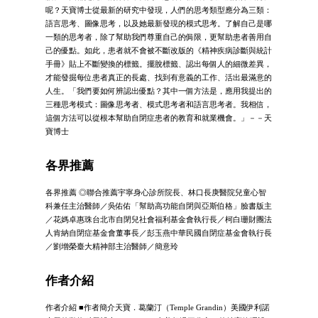
呢？天寶博士從最新的研究中發現，人們的思考類型應分為三類：
語言思考、圖像思考，以及她最新發現的模式思考。了解自己是哪
一類的思考者，除了幫助我們尊重自己的侷限，更幫助患者善用自
己的優點。如此，患者就不會被不斷改版的《精神疾病診斷與統計
手冊》貼上不斷變換的標籤。擺脫標籤、認出每個人的細微差異，
才能發掘每位患者真正的長處、找到有意義的工作、活出最滿意的
人生。「我們要如何辨認出優點？其中一個方法是，應用我提出的
三種思考模式：圖像思考者、模式思考者和語言思考者。我相信，
這個方法可以從根本幫助自閉症患者的教育和就業機會。」－－天
寶博士
各界推薦
各界推薦 ◎聯合推薦宇寧身心診所院長、林口長庚醫院兒童心智
科兼任主治醫師／吳佑佑「幫助高功能自閉與亞斯伯格」臉書版主
／花媽卓惠珠台北市自閉兒社會福利基金會執行長／柯白珊財團法
人肯納自閉症基金會董事長／彭玉燕中華民國自閉症基金會執行長
／劉增榮臺大精神部主治醫師／簡意玲
作者介紹
作者介紹 ■作者簡介天寶．葛蘭汀（Temple Grandin）美國伊利諾