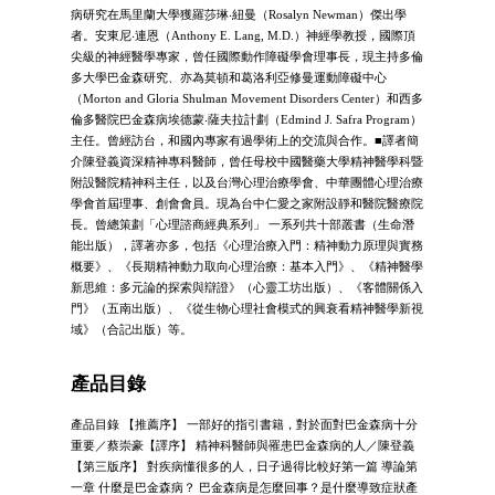
病研究在馬里蘭大學獲羅莎琳‧紐曼（Rosalyn Newman）傑出學
者。安東尼‧連恩（Anthony E. Lang, M.D.）神經學教授，國際頂
尖級的神經醫學專家，曾任國際動作障礙學會理事長，現主持多倫
多大學巴金森研究、亦為莫頓和葛洛利亞修曼運動障礙中心
（Morton and Gloria Shulman Movement Disorders Center）和西多
倫多醫院巴金森病埃德蒙‧薩夫拉計劃（Edmind J. Safra Program）
主任。曾經訪台，和國內專家有過學術上的交流與合作。■譯者簡
介陳登義資深精神專科醫師，曾任母校中國醫藥大學精神醫學科暨
附設醫院精神科主任，以及台灣心理治療學會、中華團體心理治療
學會首屆理事、創會會員。現為台中仁愛之家附設靜和醫院醫療院
長。曾總策劃「心理諮商經典系列」 一系列共十部叢書（生命潛
能出版），譯著亦多，包括《心理治療入門：精神動力原理與實務
概要》、《長期精神動力取向心理治療：基本入門》、《精神醫學
新思維：多元論的探索與辯證》（心靈工坊出版）、《客體關係入
門》（五南出版）、《從生物心理社會模式的興衰看精神醫學新視
域》（合記出版）等。
產品目錄
產品目錄 【推薦序】 一部好的指引書籍，對於面對巴金森病十分
重要／蔡崇豪【譯序】 精神科醫師與罹患巴金森病的人／陳登義
【第三版序】 對疾病懂很多的人，日子過得比較好第一篇 導論第
一章 什麼是巴金森病？ 巴金森病是怎麼回事？是什麼導致症狀產