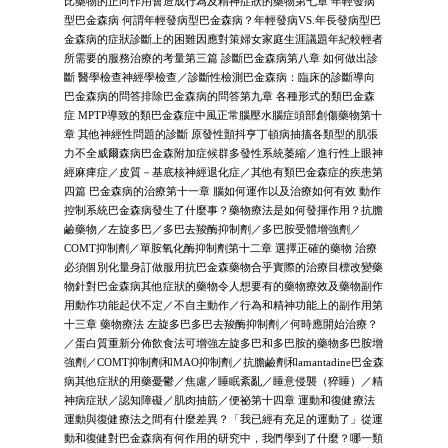
比藥物的正向作用會造成行為及精神症狀的藥物第七章 年輕發病
型巴金森病 何謂年輕發病型巴金森病？年輕發病VS.年長發病型巴
金森病的症狀診斷上的困難因應對策婦女家庭生涯議題年紀較輕者
所需要的服務治療的考量第三篇 診斷巴金森病第八章 如何做出診
斷 醫學檢查神經學檢查／診斷性檢測巴金森病：臨床的診斷導向
巴金森病的問答排除巴金森病的問答第九章 各種形式的類巴金森
症 MPTP導致的類巴金森症中風正常腦壓水腦症頭部創傷藥物第十
章 其他神經性問題的診斷 原發性顫抖亨丁頓病抽搐各類型的肌張
力不全威爾森病巴金森附加症候群多發性系統萎縮／進行性上眼神
經麻痺症／皮質－基底核神經退化症／其他有類巴金森症的疾患第
四篇 巴金森病的治療第十一章 腦如何運作以及治療如何有效 動作
控制系統巴金森病發生了什麼事？藥物療法是如何發揮作用？抗膽
鹼藥物／左旋多巴／多巴去羧酶抑制劑／多巴胺受體增強劑／
COMT抑制劑／單胺氧化酶抑制劑第十二章 選擇正確的藥物 治療
必須個別化量身訂做服用抗巴金森藥物合乎實際的治療目標改變藥
物針對巴金森病其他症狀的藥物令人想要有的藥物療效及藥物副作
用動作功能起伏不定／不自主動作／行為和精神功能上的副作用第
十三章 藥物療法 左旋多巴多巴去羧酶抑制劑／何時應開始治療？
／蛋白質重新分佈飲食法可增強左旋多巴和多巴胺的藥物多巴胺增
強劑／COMT抑制劑和MAO抑制劑／抗膽鹼劑和amantadine巴金森
病其他症狀的用藥憂鬱／焦慮／睡眠紊亂／睡意侵襲（猝睡）／精
神病症狀／認知障礙／肌肉抽筋／便祕第十四章 運動和復健療法
運動與復健療法之間有什麼差異？「我已經有充足的運動了」從運
動和復健對巴金森病有何作用的研究中，我們學到了什麼？哪一類