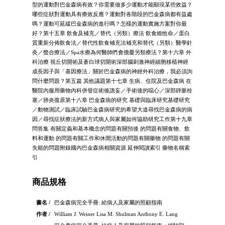
型的運動對巴金森病有效？你需要做多少運動才能顯現某些效益？
哪些症狀對運動具有療效反應？運動對各階段的巴金森病都有益處
嗎？運動可延緩巴金森病的進行嗎？怎樣的運動實施方案對你最
好？第十五章 飲食及補充／替代（另類）療法 飲食維他命／蛋白
質重新分佈飲食法／替代性飲食補充法補充和替代（另類）醫學針
灸／螫合療法／Spa水療為何醫師們會擔憂另類療法？第十六章 外
科治療 視丘切開術及蒼白球切開術深部腦刺激神經細胞移植神經
成長因子與「基因療法」關於巴金森病的神經外科治療，我必須詢
問什麼問題？第五篇 其他議題第十七章 生病、住院及巴金森病 在
醫院內服用藥物內科併發症術後譫妄／手術後的噁心／深部靜脈栓
塞／肺炎復原第十八章 巴金森病的研究 基礎與臨床研究基礎研究
／動物測試／臨床試驗巴金森病研究的希望大道尋找巴金森病的病
因／尋找症狀療法的新方式病人與家屬如何協助研究工作第十九章
問答集 有關定義和基本概念的問題有關預後 的問題有關食物、飲
料和運動 的問題有關工作和休閒活動的問題有關藥物 的問題有關
失能的問題附錄國內巴金森病相關資源 延伸閱讀索引 藥物名稱索
引
商品規格
書名 /
巴金森病完全手冊: 給病人及家屬的照顧指南
作者 /
William J. Weiner Lisa M. Shulman Anthony E. Lang