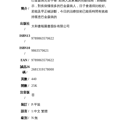
巴金森病完全手冊: 給病人及家屬的照顧指南：經驗顯
示，對疾病懂很多的巴金森病人，日子會過得比較好。
簡介 /
若能及早正確診斷，今日的治療技術已能長時間有效維
持罹患巴金森病的
出版社
大和書報圖書股份有限公司
/
ISBN13
9789863570622
/
ISBN10
9863570621
/
EAN /
9789863570622
誠品26
2681319178000
碼 /
頁數 /
440
開數 /
25K
注音版
否
/
裝訂 /
P:平裝
語言 /
1:中文 繁體
級別 /
N:無