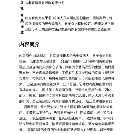
版
大和書報圖書股份有限公司
社
商
巴金森病完全手冊: 給病人及家屬的照顧指南：經驗顯示，對
品
疾病懂很多的巴金森病人，日子會過得比較好。若能及早正確
描
診斷，今日的治療技術已能長時間有效維持罹患巴金森病的
述
內容簡介
內容簡介 經驗顯示，對疾病懂很多的巴金森病人，日子會過得比
較好。 若能及早正確診斷，今日的治療技術已能長時間有效維持
罹患巴金森病的人的身心功能，讓他們享受高品質的生活。然而困
難在於，巴金森病診斷極難，不僅有許多症狀類似的疾病（即類巴
金森症）帶來混淆，每個罹患巴金森病的人，其症狀表現也差異極
大。 巴金森病的處置並無單一公式可循，它仰賴有經驗的醫師與
有準備的病人共同決策，擬定個別化、整體性的照護計畫。因此，
病人、家屬、醫療單位三方對疾病的深切認識，將大大減少不必要
的折騰，是正確診斷、有效對治的厚實基礎。 這正是本書的目的
──提供最新、最必要知識，讓病人與家屬成為醫師的最佳決策夥
伴。本書有以下特色： ‧教讀者有效區別「巴金森病」與「類巴金
森症」，以促進醫病溝通，提高診斷正確率。 ‧收錄藥物、手術與
治療觀念的最新進展，協助選擇最佳治療策略，避免藥物副作用困
擾。 ‧專章討論巴金森病的非動作症狀與病人心理衝擊，以利安排