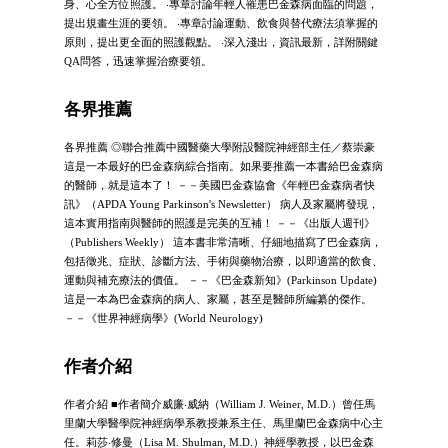
身、心全方位照護。 ‧專章討論年輕人罹患巴金森病面臨的問題，
提出規畫生涯的要領。 ‧專章討論運動、飲食與替代療法須掌握的
原則，提出更全面的照護觀點。 ‧深入淺出，資訊最新，詳附關鍵
QA問答，迅速掌握治療要領。
各界推薦
各界推薦 ◎聯合推薦中國醫藥大學附設醫院神經部主任／蔡崇豪
這是一本最好的巴金森病綜合指南。如果要推薦一本書給巴金森病
的醫師，就是這本了！ －－美國巴金森協會《年輕巴金森病者快
訊》（APDA Young Parkinson's Newsletter） 病人及家屬將發現，
這本實用指南與醫師的照護是完美的互補！ －－《出版人週刊》
（Publishers Weekly） 這本書非常清晰、仔細地描寫了巴金森病，
包括徵兆、症狀、診斷方法、手術與藥物治療，以即適當的飲食、
運動與補充療法的價值。 －－《巴金森新知》(Parkinson Update)
這是一本為巴金森病的病人、家屬，甚至是醫師所編纂的傑作。
－－《世界神經病學》(World Neurology)
作者介紹
作者介紹 ■作者簡介威廉‧威納（William J. Weiner, M.D.）曾任馬
里蘭大學醫學院神經病學系教授兼系主任、馬里蘭巴金森病中心主
任。莉莎‧修曼（Lisa M. Shulman, M.D.）神經學教授，以巴金森