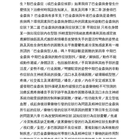
生？類巴金森症（或巴金森症候群）如果我得了巴金森病會發生什
麼情況？治療何時我該告知家人、親友及同事？第二章 誰會得巴
金森病？ 巴金森病有多常見？巴金森病與年老巴金森病是遺傳性
疾病嗎？環境因素與巴金森病身體以外的因素如何啟動巴金森病的
症狀？第二篇 巴金森病的徵象與症狀第三章 早期症狀 只有在身體
某一側出現症狀內在型顫 抖輕度顫抖情緒效應疼痛和其他感官效
應腳部抽筋面具式臉部表情嗓音改變喪失手的靈活性彎曲的姿勢走
路及其他全身性動作的困難失去平衡憂鬱焦慮冷漠無感疲累有一種
所謂的「巴金森病型人格」嗎？早期診斷是困難的第四章 中期巴
金森病 中期巴金森病的動作症狀顫抖／僵硬／腳抽筋／動作不能
或動作遲緩／身體語言，包括臉部表情／手寫筆跡和其他手部的靈
活度／姿勢不穩／行走困難／彎腰駝背的姿勢中期巴金森病的非動
作症狀自主神經系統的損傷／流口水及吞嚥困難／破壞睡眠型態／
疼痛／社交孤立及溝通問題／嗓音／皮疹／內在不安定感第五章
盛發期巴金森病 顫抖僵硬及動作緩慢抗巴金森藥物較不可預測的
治療反應疼痛嗓音手寫字跡平衡及動作困難吞嚥及流口水自主神經
系統功能受損膀胱控制和解尿困難／便祕／性功能失常／直立型低
血壓，或起身後頭暈藥物引發的症狀行為問題及精神症狀巴金森病
所引起的症狀／藥物引發的症狀不明原因的體重下降日常生活功能
的問題第六章 行為改變與精神症狀 認知症狀行為症狀憂鬱／焦慮
／冷漠無感及缺乏動機／疲累藥物引發的行為及精神症狀生動夢境
／視幻覺／妄想／多巴胺調節不良症候群、重複刻板行為和衝動控
制疾患／抗巴金森藥物如何導致行為及精神症狀？藥物的副作用對