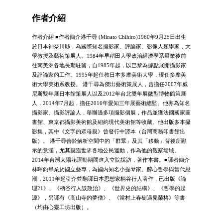
作者介紹
作者介紹 ■作者簡介港千尋 (Minato Chihiro)1960年9月25日出生
於日本神奈川縣，為國際知名攝影家、評論家、影像人類學家，大
學教授及藝術策展人。1984年早稻田大學政治經濟學系畢業後前
往南美洲各地長期駐留，自1985年起，以巴黎為據點展開攝影家
及評論家的工作。1995年起任教日本多摩美術大學，現任多摩美
術大學美術系教授。 港千尋為傑出藝術策展人，曾擔任2007年威
尼斯雙年展日本館策展人以及2012年台北雙年展微型博物館策展
人，2014年7月起，擔任2016年愛知三年展藝術總監。他亦為知名
攝影家、攝影評論人，舉辦過多項攝影個展，作品並獲法國國家圖
書館、東京都攝影美術館及紐約現代美術館等收藏。他出版多本攝
影集，其中《文字的眾母親》曾發行中譯本（台灣商務印書館出
版）。 港千尋善於解析空間中的「群眾」及其「移動」背後所顯
示的意涵，尤其親臨世界各地公民運動，作為他的觀察場域。
2014年台灣太陽花運動期間進入立院採訪，著作本書。■譯者簡介
林暉鈞畢業於國立藝專，為國內知名小提琴家。醉心哲學與當代思
潮，2011年起引介並翻譯日本思想家柄谷行人著作，已出版《論
理21》、《柄谷行人談政治》、《世界史的結構》、《哲學的起
源》，另譯有《高山寺的夢僧》、《當村上春樹遇見榮格》等書
（均由心靈工坊出版）。