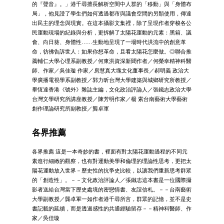
的『聲音』。」港千尋擅長解析空間中人群的「移動」與「身體布
局」，他見證了學生們如何透過都市與議會空間的另類使用，傳達
出民主的理念與現實。在這本攝影文集裡，除了呈現作者穿梭各公
民運動現場的紀錄與分析，更拆解了太陽花運動的元素：黑箱、議
會、向日葵、身體性……生動地呈現了一場時代洪流中的創意革
命，彷彿告訴世人：如果你想革命，且看太陽花怎麼做。◎聯合推
薦輔仁大學心理系副教授／何東洪資深新聞作者／何榮幸精神科醫
師、作家／吳佳璇 作家／房慧真大塊文化董事長／郝明義 政治大
學廣播電視學系副教授／郭力昕台灣大學建築與城鄉研究所教授／
畢恆達香港《號外》雜誌主編，文化政治評論人／張鐵志政治大學
台灣文學研究所講座教授／陳芳明作家／楊 索台南藝術大學藝術
創作理論研究所副教授／龔卓軍
各界推薦
各界推薦 這是一本奇妙的書，裡面有對太陽花運動過程的不同元
素進行細緻的觀察，也有對運動美學和倫理的理論性思考，更把太
陽花運動放入世界－歷史性的抗爭史比較，以讓我們重新思考群眾
的「創造性」。－－文化政治評論人／張鐵志這本書是一位國際攝
影者送給台灣當下歷史處境的密戀情書、友誼信札。－－台南藝術
大學副教授／龔卓軍一如作者港千尋所言，群眾的記憶，並不是史
書記載的延續，而是透過感性的共通經驗留存－－精神科醫師、作
家／吳佳璇