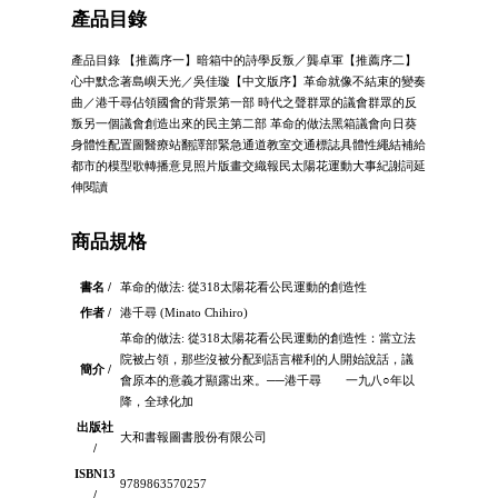
產品目錄
產品目錄 【推薦序一】暗箱中的詩學反叛／龔卓軍【推薦序二】
心中默念著島嶼天光／吳佳璇【中文版序】革命就像不結束的變奏
曲／港千尋佔領國會的背景第一部 時代之聲群眾的議會群眾的反
叛另一個議會創造出來的民主第二部 革命的做法黑箱議會向日葵
身體性配置圖醫療站翻譯部緊急通道教室交通標誌具體性繩結補給
都市的模型歌轉播意見照片版畫交織報民太陽花運動大事紀謝詞延
伸閱讀
商品規格
書名 /
革命的做法: 從318太陽花看公民運動的創造性
作者 /
港千尋 (Minato Chihiro)
革命的做法: 從318太陽花看公民運動的創造性：當立法
院被占領，那些沒被分配到語言權利的人開始說話，議
簡介 /
會原本的意義才顯露出來。──港千尋 一九八○年以
降，全球化加
出版社
大和書報圖書股份有限公司
/
ISBN13
9789863570257
/