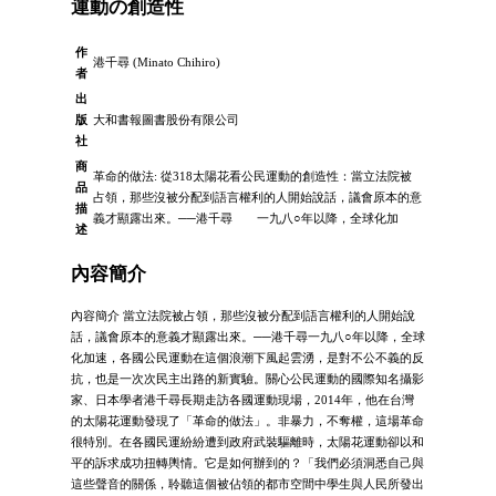
運動の創造性
作
港千尋 (Minato Chihiro)
者
出
版
大和書報圖書股份有限公司
社
商
革命的做法: 從318太陽花看公民運動的創造性：當立法院被
品
占領，那些沒被分配到語言權利的人開始說話，議會原本的意
描
義才顯露出來。──港千尋 一九八○年以降，全球化加
述
內容簡介
內容簡介 當立法院被占領，那些沒被分配到語言權利的人開始說
話，議會原本的意義才顯露出來。──港千尋一九八○年以降，全球
化加速，各國公民運動在這個浪潮下風起雲湧，是對不公不義的反
抗，也是一次次民主出路的新實驗。關心公民運動的國際知名攝影
家、日本學者港千尋長期走訪各國運動現場，2014年，他在台灣
的太陽花運動發現了「革命的做法」。非暴力，不奪權，這場革命
很特別。在各國民運紛紛遭到政府武裝驅離時，太陽花運動卻以和
平的訴求成功扭轉輿情。它是如何辦到的？「我們必須洞悉自己與
這些聲音的關係，聆聽這個被佔領的都市空間中學生與人民所發出