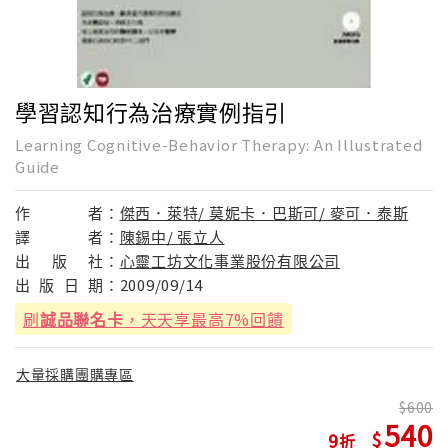
學習認知行為治療實例指引
Learning Cognitive-Behavior Therapy: An Illustrated
Guide
作
者：
傑西．萊特/ 莫妮卡．巴斯可/ 麥可．泰斯
譯
者：
陳錫中/ 張立人
出
版
社：
心靈工坊文化事業股份有限公司
出
版
日
期：
2009/09/14
刷
誠品聯名卡
，天天享最高7%回饋
大量採購團購專區
600
540
9