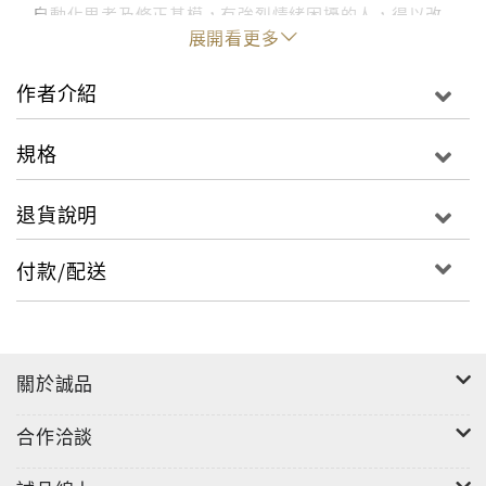
自動化思考及修正基模，有強烈情緒困擾的人，得以改
展開看更多
變認知及思考方式，再配合放鬆訓練或暴露療法等輔助
治療，進而產生有別於以往的行為模式。
作者介紹
認知行為治療（CBT）是目前歐美治療精神疾患最廣為
規格
使用的心理治療形式。本書涵蓋了執行認知行為治療所
需的基本方法與進階技巧，合併認知－行為／生物基礎
退貨說明
／人際等治療模式，並藉助DVD影音教學示範，忠實呈
現診間進行CBT時的實際狀況及因應方法，是一本可讓
付款/配送
學生及治療師快速熟習CBT核心技巧的實用指導手冊。
關於誠品
合作洽談