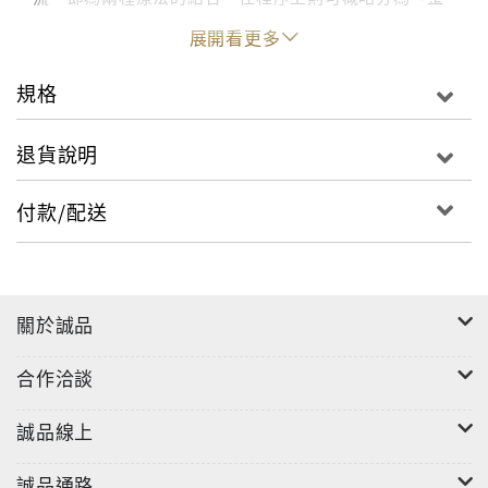
合式治療」與「分離式治療」兩個大項。整合式治療顧
展開看更多
名思義，由精神科醫師一人全權統整，負責開立藥物及
執行心理治療事宜；分離式治療則採分工守則，由醫師
規格
負責開立藥物、治療師提供心理治療，並定期會面討
論。兩種療法各有優缺點，執行時的重點也不盡相同。
退貨說明
付款/配送
本書針對整合式治療與分離式治療當中不同階段所需要
的基本能力，以全面和漸進的方式，介紹其原則、執行
細節與建議，並對常見問題提出釋疑，不但是新手醫師
關於誠品
最佳的臨床指引，對資深的精神專科醫師而言，亦深具
參考價值。
合作洽談
誠品線上
誠品通路