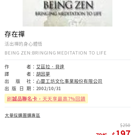
存在禪
活出禪的身心體悟
BEING ZEN:BRINGING MEDITATION TO LIFE
作
者：
艾茲拉．貝達
譯
者：
胡因夢
出
版
社：
心靈工坊文化事業股份有限公司
出
版
日
期：
2002/10/31
刷
誠品聯名卡
，天天享最高7%回饋
大量採購團購專區
250
197
79