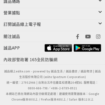
誠品通路
狀」、「七道永保平安的護身符」…許佑生現身說法，
從心理治療師的建議和自己的親身體會，提出許多幫助
營業據點
自己度過憂鬱逆境的方法，對現代人的生活和心靈，都
訂閱誠品線上電子報
是很好的提醒。
關注誠品
■作者簡介
誠品APP
許佑生
台大中文系畢業，紐約理工學院傳播碩士，曾任報社主
內政部警政署
165全民防騙網
編，專職的文字創作者。目前就讀美國舊金山「人類情
慾高級研究學院」（The Institute for Advanced
誠品線上eslite.com - powered by 誠品生活 / 誠品書店 / 誠品物流 | 誠品
Study of Human Sexuality）博士班。 「從小內向怕
生活股份有限公司 (eslite Spectrum Corporation)
生，軀殼裡鎖著一條龐大的不安靈魂」的他，曾經獨自
統一編號：27952966 | 台灣台北市信義區松德路204號B1 服務電話：
天涯旅行，曾經轟轟烈烈舉行一場公開的同志婚禮，也
0800-666-798／+886-2-8789-8921
曾經跌落憂鬱症的幽暗谷底…不論生命如何轉彎，都不
本網站已依台灣網站內容分級規定處理｜建議使用瀏覽器版本：Google
曾讓他停止寫作。
Chrome版本60以上 / Firefox版本48以上 / Safari 版本11以上