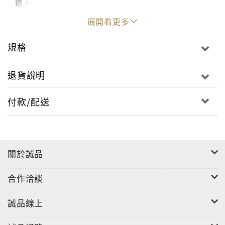
癒。
展開看更多
「我雖在書中大談自殺，主要的用意是在阻止自殺，我
認為談開它，才有助益。剝開自殺的神秘表層，直視它
規格
的核心，特別是它與憂鬱症糾葛的那部分，細心檢查之
下，我才看見了病發時一再想自殺的衝動原來跟我的人
退貨說明
生信仰、民族性格、價值系統、童年經驗都息息相關。
抽絲剝繭之後，我們可以有個全面觀照，知道自己哪一
付款/配送
條人生的血管阻礙膨脹了，知道哪一處情緒的臟器長了
腫瘤，一一疏通刮除，身心才有機會真正恢復健康。」
這本書反映的是憂鬱症復原過程中的局部真相，許佑生
關於誠品
忠實地記錄了自己如何逐步修復人生觀、價值觀，朝著
一個比較能夠自保平安的境界努力。「找一張心靈的書
合作洽談
桌」、「避免減去法的人生觀」、「向心中的批評家頂
嘴回去」、「有時，要忘記自己是病人」、「用綠筆為
誠品線上
自己畫一個幸運圈圈」、「別跟失敗者生氣」、「從今
天起，學習做自己的父母」、「你有沒有十二條罪