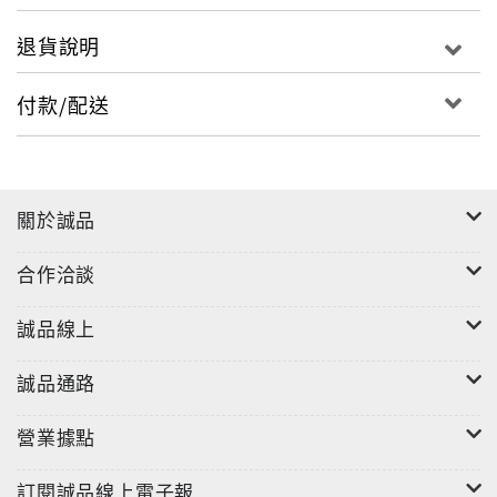
改革的實施， 到目前高中95與99課程綱要的修訂等，除
了課程政策不斷推出之外，課程改革也成為教育研究的
退貨說明
熱門議題。本書的誕生，就在這樣的時空脈絡下，希望
藉由典籍的閱讀與對話，以利於課程改革的議題探索與
付款/配送
研究取徑的深化。
關於誠品
合作洽談
誠品線上
誠品通路
營業據點
訂閱誠品線上電子報