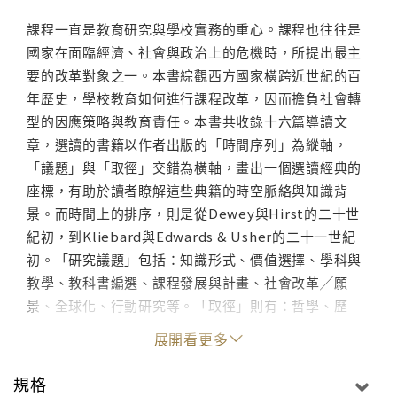
課程一直是教育研究與學校實務的重心。課程也往往是
國家在面臨經濟、社會與政治上的危機時，所提出最主
要的改革對象之一。本書綜觀西方國家橫跨近世紀的百
年歷史，學校教育如何進行課程改革，因而擔負社會轉
型的因應策略與教育責任。本書共收錄十六篇導讀文
章，選讀的書籍以作者出版的「時間序列」為縱軸，
「議題」與「取徑」交錯為橫軸，畫出一個選讀經典的
座標，有助於讀者瞭解這些典籍的時空脈絡與知識背
景。而時間上的排序，則是從Dewey與Hirst的二十世
紀初，到Kliebard與Edwards & Usher的二十一世紀
初。「研究議題」包括：知識形式、價值選擇、學科與
教學、教科書編選、課程發展與計畫、社會改革╱願
景、全球化、行動研究等。「取徑」則有：哲學、歷
史、知識社會學、批判教育學、後現代╱後結構主義、
展開看更多
女性主義、多元文化主義與國際比較分析方法等。課程
在臺灣，從410教育改革運動開始，經歷九年一貫課程
規格