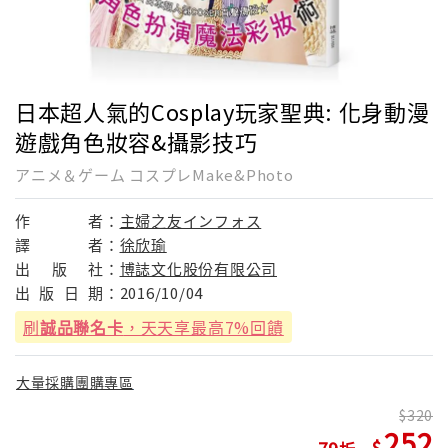
日本超人氣的Cosplay玩家聖典: 化身動漫
遊戲角色妝容&攝影技巧
アニメ＆ゲーム コスプレMake&Photo
作
者：
主婦之友インフォス
譯
者：
徐欣瑜
出
版
社：
博誌文化股份有限公司
出
版
日
期：
2016/10/04
刷
誠品聯名卡
，天天享最高7%回饋
大量採購團購專區
320
252
79