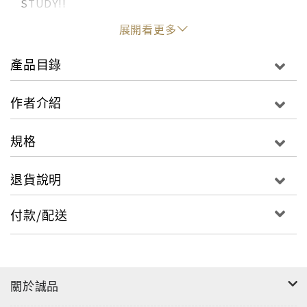
STUDY!!
展開看更多
產品目錄
本書帶您了解人氣COSER不為人知的另一面，從造型妝
髮、服裝製作與拍攝現場完整收錄，近距離觀察人氣
作者介紹
COSER的工作表現，同時分享一人分飾多角的超強必學
妝容，從基礎化妝到角色觀察，依照不同年齡層的化妝
規格
技巧與時下流行的刀劍風妝容秘訣，介紹COSPLAY御用
彩妝聖品，假睫毛與假髮裝戴保養等，還有進一步教導
退貨說明
適合初學者自製盔甲的服裝教學，以及攝影棚的拍攝知
識與攝影技巧，認識全世界的COSPLAY交流網站，了解
付款/配送
角色扮演的禮儀規範與申請攝影場地的基本須知等等豐
富內容令人嘆為觀止。
其中人氣暴漲的動漫《小松君》和超熱門手遊
關於誠品
《IDOLiSH7》一人分飾多角的角色扮演，對於人物性
格與角色的觀察細微令人印象深刻，另外還有新羅曼史