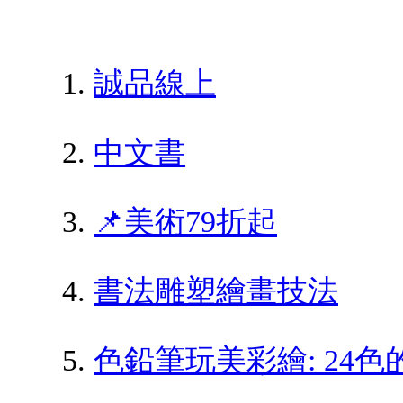
誠品線上
中文書
📌美術79折起
書法雕塑繪畫技法
色鉛筆玩美彩繪: 24