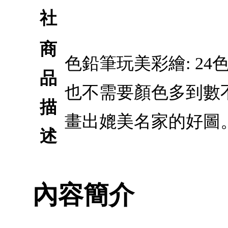
社
商
色鉛筆玩美彩繪: 2
品
也不需要顏色多到數
描
畫出媲美名家的好圖
述
內容簡介