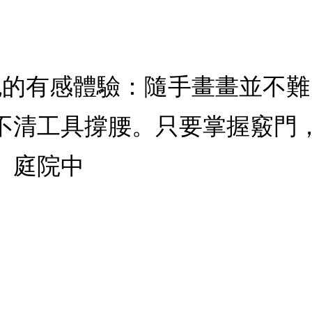
4色的有感體驗：隨手畫畫並不
不清工具撐腰。只要掌握竅門，
。庭院中