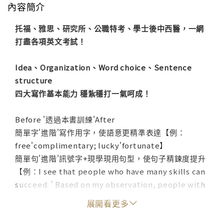
內容簡介
托福、雅思、研究所、公職特考、學士後中西醫，一網
打盡各項英文考試！
Idea、Organization、Word choice、Sentence
structure
四大寫作基本能力 穩紮穩打一氣呵成！
Before '透過本書訓練'After
簡單字'進階'寫作用字，使語意更精準表達【例：
free'complimentary; lucky'fortunate】
簡單句'進階'訊號字+現學現用句型，使句子精鍊度提升
【例：I see that people who have many skills can
succeed. ' Based on my observation, people with
multiple skills are more likely to succeed.】
展開看更多
段落主旨不明，段落之間看不清楚脈絡'進階'開場段落、
文章主體、結論段落全部到位，邏輯清楚架構清晰！