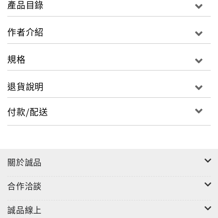
產品目錄
遇到英文寫作就想逃避'進階'實力充分養成，駕輕就熟、
屢戰屢勝！
作者介紹
◎改善英文寫作的具體配方：
規格
利用英美標準學術文章寫作架構，建立寫作者與閱讀者
間的默契，達到一致性，讓閱讀者/閱卷者立刻掌握寫作
退貨說明
者所要表達的要旨。
文喬老師從字、句、段落，再到篇章架構，幫助你一舉
付款/配送
加強寫作的連貫性和可讀性。
◎透過本書的寫作訓練，閱讀測驗得分同時上揚
對本書所訓練的Essay寫作邏輯熟悉之後，閱讀長篇文
章的理解力也將大增，主要是由於您將能快速的從文章
關於誠品
中找到閱讀測驗的提問點，就像GPS衛星定位一般，快
速掌握到段落大意在哪裡，全文主旨在哪裡。
合作洽談
誠品線上