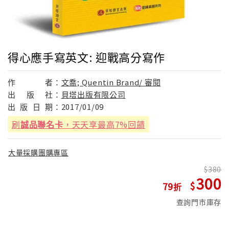
得心應手寫英文: 迎戰高分寫作
作
者：
文喬; Quentin Brand/ 審閱
出
版
社：
貝塔出版有限公司
出
版
日
期：
2017/01/09
刷
誠品聯名卡
，天天享最高7%回饋
大量採購團購專區
380
300
79
查詢門市庫存