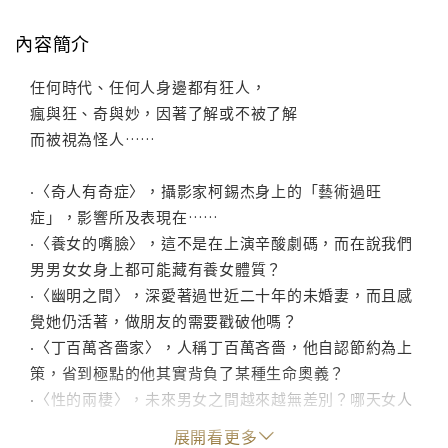
內容簡介
任何時代、任何人身邊都有狂人，
瘋與狂、奇與妙，因著了解或不被了解
而被視為怪人……
‧〈奇人有奇症〉，攝影家柯錫杰身上的「藝術過旺
症」，影響所及表現在……
‧〈養女的嘴臉〉，這不是在上演辛酸劇碼，而在說我們
男男女女身上都可能藏有養女體質？
‧〈幽明之間〉，深愛著過世近二十年的未婚妻，而且感
覺她仍活著，做朋友的需要戳破他嗎？
‧〈丁百萬吝嗇家〉，人稱丁百萬吝嗇，他自認節約為上
策，省到極點的他其實背負了某種生命奧義？
‧〈性的兩棲〉，未來男女之間越來越無差別？哪天女人
的子宮將退化成第二盲腸？聽聽直男與女同志的兩場啟
展開看更多