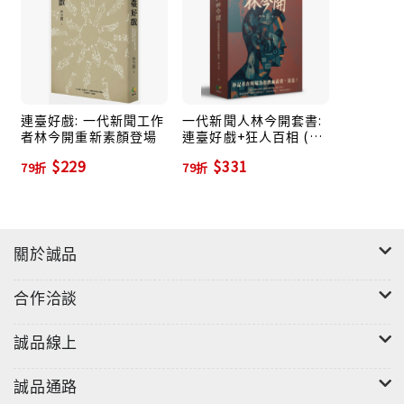
連臺好戲: 一代新聞工作
一代新聞人林今開套書:
者林今開重新素顏登場
連臺好戲+狂人百相 (盒
裝版/2冊合售)
$229
$331
79折
79折
關於誠品
合作洽談
誠品線上
誠品通路