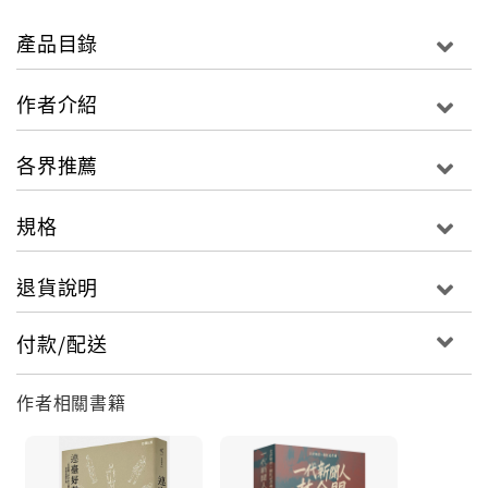
發性對談
‧〈席德進的算術〉，畫家的脾氣需要改嗎？不不不，那
產品目錄
也是他珍貴藝術生命的一部分
‧〈人品市場與嬉皮〉，你推銷自己不遺餘力嗎？你自我
作者介紹
感覺良好嗎？在工作上、社交上、生活中，我們誰都在
尋求人與人之間的默契連結
各界推薦
你是狂人嗎？
規格
妙筆生花的新聞工作者前輩林今開，寫下他一生邂逅的
狂人
退貨說明
或幽默，或匪夷所思，或微驚悚，或感懷，或飽含理解
在那個沒有FB臉書、沒有網路即時新聞分享諸多奇人異
付款/配送
事的年代，
來看看林今開筆下所蒐羅的40位狂人，如何癡狂、癲
狂、發狂、成狂……
作者相關書籍
（咦，不是說狂人「百」相嗎？40篇怎能算？今開大哥
地下有知，應不反對被歸類為書中的「誇大狂」吧！）