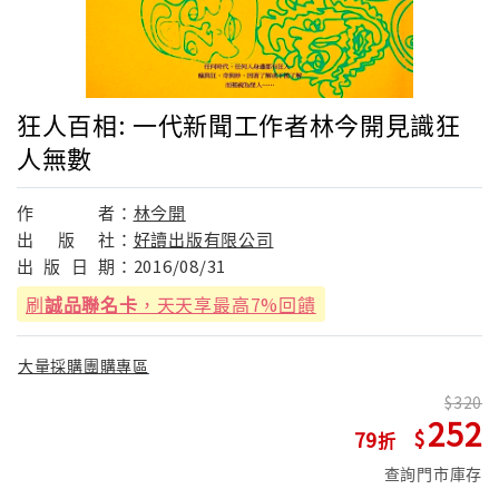
狂人百相: 一代新聞工作者林今開見識狂
人無數
作
者：
林今開
出
版
社：
好讀出版有限公司
出
版
日
期：
2016/08/31
刷
誠品聯名卡
，天天享最高7%回饋
大量採購團購專區
320
252
79
查詢門市庫存