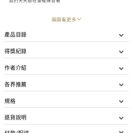
我們天天都在重複練習著
◎好讀書評交流網站（Goodreads），全球網友4.1顆星
展開看更多
推薦，感動評價近500則
◎亞馬遜網路書店，讀者4.3顆星推薦
產品目錄
「看到這本書的作者湯瑪斯‧林區，身兼禮儀師、詩人兩
種身分，書拿在手上，便有種『掌握生命真相』的安心
得獎紀錄
感……真的，他以漂亮簡潔的文字，說著最誠摯的人間
事，而有時行文、思想略顯偏激嘲諷的他，更是貼近人
作者介紹
心，教人拍手叫好！」──好讀書評交流網站
（Goodreads）網友Becca，5顆星推薦
各界推薦
規格
退貨說明
付款/配送