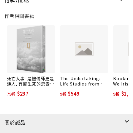
作者相關書籍
死亡大事: 是禮儀師更是
The Undertaking:
Booking
詩人, 有關生死的思索,
Life Studies from
We Irish
愛的追問
the Dismal Trade
America
$237
$549
$1,0
79折
9折
9折
關於誠品