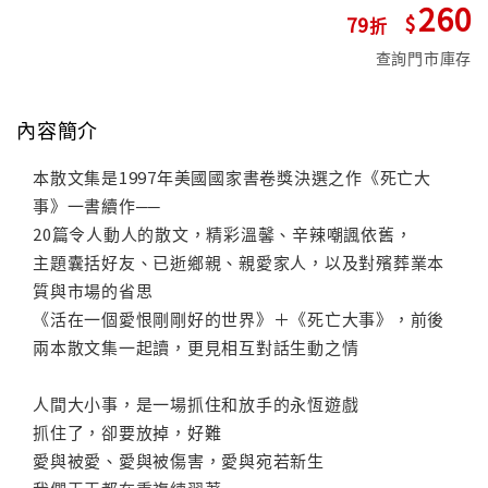
260
79
查詢門市庫存
內容簡介
本散文集是1997年美國國家書卷獎決選之作《死亡大
事》一書續作──
20篇令人動人的散文，精彩溫馨、辛辣嘲諷依舊，
主題囊括好友、已逝鄉親、親愛家人，以及對殯葬業本
質與市場的省思
《活在一個愛恨剛剛好的世界》＋《死亡大事》，前後
兩本散文集一起讀，更見相互對話生動之情
人間大小事，是一場抓住和放手的永恆遊戲
抓住了，卻要放掉，好難
愛與被愛、愛與被傷害，愛與宛若新生