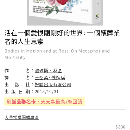
活在一個愛恨剛剛好的世界: 一個殯葬業
者的人生思索
Bodies in Motion and at Rest: On Metaphor and
Mortality
作
者：
湯瑪斯．林區
譯
者：
王聖棻/ 魏婉琪
出
版
社：
好讀出版有限公司
出
版
日
期：
2015/10/31
刷
誠品聯名卡
，天天享最高7%回饋
大量採購團購專區
330